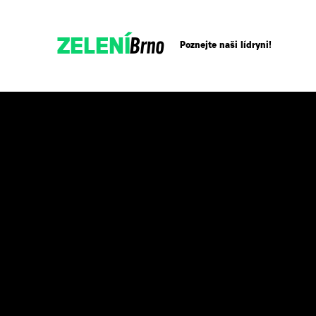
Brno
ZELENÍ
Poznejte naši lídryni!
Přidejte se!
Podpořte nás darem