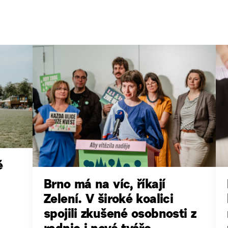
ě
Brno má na víc, říkají
Zelení. V široké koalici
spojili zkušené osobnosti z