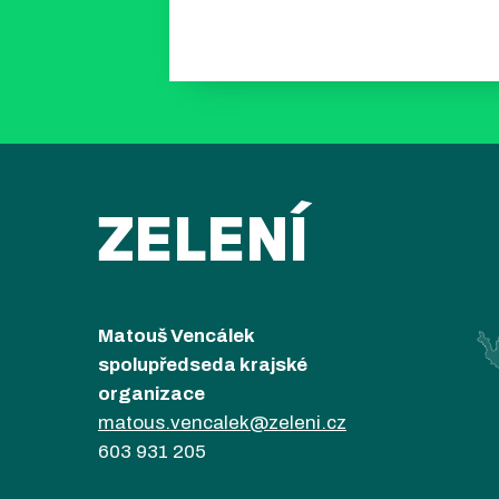
ZELENÍ
Matouš Vencálek
spolupředseda krajské
organizace
matous.vencalek@zeleni.cz
603 931 205