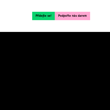
Přidejte se!
Podpořte nás darem