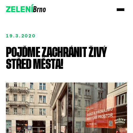
Brno
ZELENÍ
19.3.2020
POJĎME ZACHRÁNIT ŽIVÝ
STŘED MĚSTA!
Přidejte se!
Podpořte nás darem