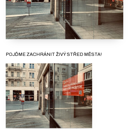
POJĎME ZACHRÁNIT ŽIVÝ STŘED MĚSTA!