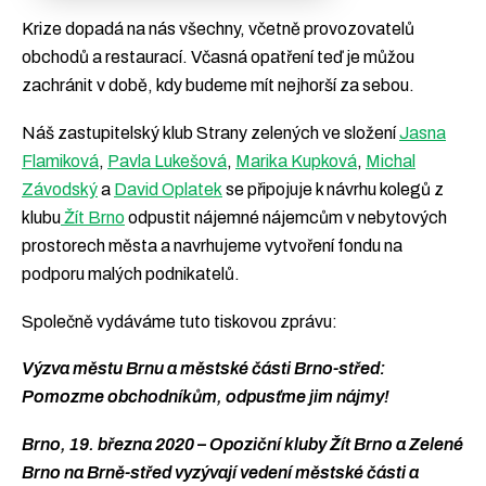
Krize dopadá na nás všechny, včetně provozovatelů
obchodů a restaurací. Včasná opatření teď je můžou
zachránit v době, kdy budeme mít nejhorší za sebou.
Náš zastupitelský klub Strany zelených ve složení
Jasna
Flamiková
,
Pavla Lukešová
,
Marika Kupková
,
Michal
Závodský
a
David Oplatek
se připojuje k návrhu kolegů z
klubu
Žít Brno
odpustit nájemné nájemcům v nebytových
prostorech města a navrhujeme vytvoření fondu na
podporu malých podnikatelů.
Společně vydáváme tuto tiskovou zprávu:
Výzva městu Brnu a městské části Brno-střed:
Pomozme obchodníkům, odpusťme jim nájmy!
Brno, 19. března 2020 – Opoziční kluby Žít Brno a Zelené
Brno na Brně-střed vyzývají vedení městské části a