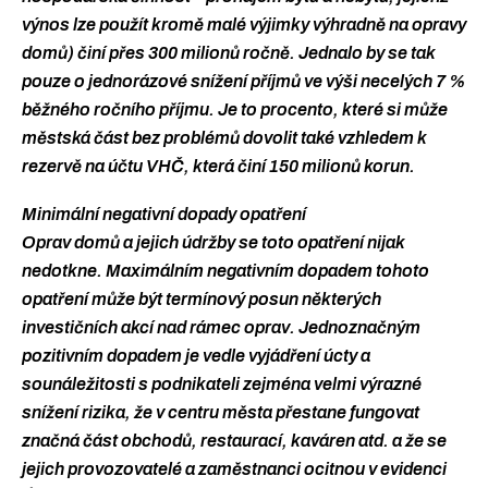
výnos lze použít kromě malé výjimky výhradně na opravy
domů) činí přes 300 milionů ročně. Jednalo by se tak
pouze o jednorázové snížení příjmů ve výši necelých 7 %
běžného ročního příjmu. Je to procento, které si může
městská část bez problémů dovolit také vzhledem k
rezervě na účtu VHČ, která činí 150 milionů korun.
Minimální negativní dopady opatření
Oprav domů a jejich údržby se toto opatření nijak
nedotkne. Maximálním negativním dopadem tohoto
opatření může být termínový posun některých
investičních akcí nad rámec oprav. Jednoznačným
pozitivním dopadem je vedle vyjádření úcty a
sounáležitosti s podnikateli zejména velmi výrazné
snížení rizika, že v centru města přestane fungovat
značná část obchodů, restaurací, kaváren atd. a že se
jejich provozovatelé a zaměstnanci ocitnou v evidenci