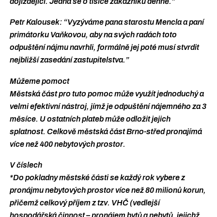
dojíždějící. Jedná se o tisíce zákazníků denně.”
Petr Kalousek: “Vyzýváme pana starostu Mencla a paní
primátorku Vaňkovou, aby na svých radách toto
odpuštění nájmu navrhli, formálně jej poté musí stvrdit
nejbližší zasedání zastupitelstva.”
Můžeme pomoct
Městská část pro tuto pomoc může využít jednoduchý a
velmi efektivní nástroj, jímž je odpuštění nájemného za 3
měsíce. U ostatních plateb může odložit jejich
splatnost. Celkově městská část Brno-střed pronajímá
více než 400 nebytových prostor.
V číslech
*Do pokladny městské části se každý rok vybere z
pronájmu nebytových prostor více než 80 milionů korun,
přičemž celkový příjem z tzv. VHČ (vedlejší
hospodářská činnost – pronájem bytů a nebytů, jejichž