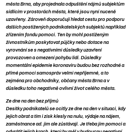
města Brna, aby projednala odpuštění nájmů subjektům
sídlícím v prostorách města, které jsou nyní nuceně
uzavřeny. Zároveň doporučují hledat cestu pro podporu
dalších postižených podnikatelských subjektů například
zřízením fondu pomoci. Ten by mohl postiženým
živnostníkům poskytovat půjčky nebo dotace na
vyrovnání se s negativními důsledky uzavření
provozoven a omezení pohybu lidí. Důsledky
momentální epidemie koronaviru budou bez rozhodné a
přímé pomoci samospráv velmi nepříjemné, a to
zejména pro obchodníky, občany města Brna a v
důsledku toho negativně ovlivní život celého města.
Ze dne na den bez příjmů
Desítky podnikatelů se ocitly ze dne na den v situaci, kdy
jejich obrat a tím i zisk klesly na nulu, výdaje na nájem,
zaměstnance ad. jim ale zůstávají. Je třeba jim pomoci a
odvrátit jejich krach, který by měl v budoucnu negativní