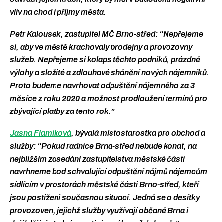
vliv na chod i příjmy města.
Petr Kalousek, zastupitel MČ Brno-střed: “Nepřejeme
si, aby ve městě krachovaly prodejny a provozovny
služeb. Nepřejeme si kolaps těchto podniků, prázdné
výlohy a složité a zdlouhavé shánění nových nájemníků.
Proto budeme navrhovat odpuštění nájemného za 3
měsíce z roku 2020 a možnost prodloužení termínů pro
zbývající platby za tento rok.”
Jasna Flamiková
, bývalá místostarostka pro obchod a
služby: “Pokud radnice Brna-střed nebude konat, na
nejbližším zasedání zastupitelstva městské části
navrhneme bod schvalující odpuštění nájmů nájemcům
sídlícím v prostorách městské části Brno-střed, kteří
jsou postiženi současnou situací. Jedná se o desítky
provozoven, jejichž služby využívají občané Brna i