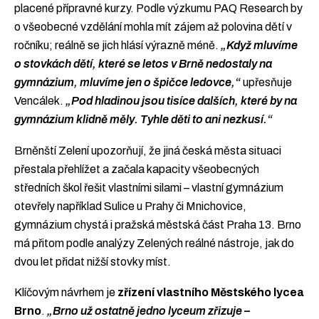
placené přípravné kurzy. Podle výzkumu PAQ Research by
o všeobecné vzdělání mohla mít zájem až polovina dětí v
ročníku; reálně se jich hlásí výrazně méně.
„Když mluvíme
o stovkách dětí, které se letos v Brně nedostaly na
gymnázium, mluvíme jen o špičce ledovce,“
upřesňuje
Vencálek.
„Pod hladinou jsou tisíce dalších, které by na
gymnázium klidně měly. Tyhle děti to ani nezkusí.“
Brněnští Zelení upozorňují, že jiná česká města situaci
přestala přehlížet a začala kapacity všeobecných
středních škol řešit vlastními silami – vlastní gymnázium
otevřely například Sulice u Prahy či Mnichovice,
gymnázium chystá i pražská městská část Praha 13. Brno
má přitom podle analýzy Zelených reálné nástroje, jak do
dvou let přidat nižší stovky míst.
Klíčovým návrhem je
zřízení vlastního Městského lycea
Brno
.
„Brno už ostatně jedno lyceum zřizuje –