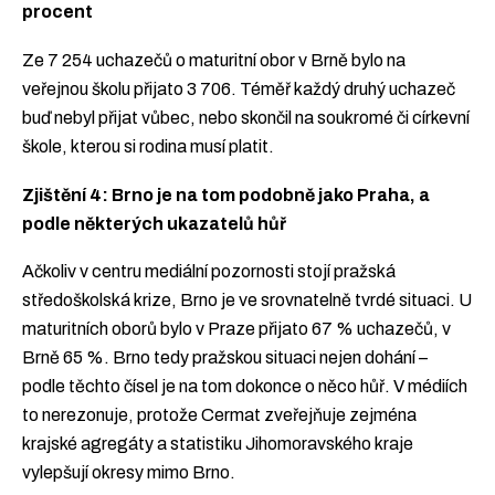
procent
Ze 7 254 uchazečů o maturitní obor v Brně bylo na
veřejnou školu přijato 3 706. Téměř každý druhý uchazeč
buď nebyl přijat vůbec, nebo skončil na soukromé či církevní
škole, kterou si rodina musí platit.
Zjištění 4: Brno je na tom podobně jako Praha, a
podle některých ukazatelů hůř
Ačkoliv v centru mediální pozornosti stojí pražská
středoškolská krize, Brno je ve srovnatelně tvrdé situaci. U
maturitních oborů bylo v Praze přijato 67 % uchazečů, v
Brně 65 %. Brno tedy pražskou situaci nejen dohání –
podle těchto čísel je na tom dokonce o něco hůř. V médiích
to nerezonuje, protože Cermat zveřejňuje zejména
krajské agregáty a statistiku Jihomoravského kraje
vylepšují okresy mimo Brno.