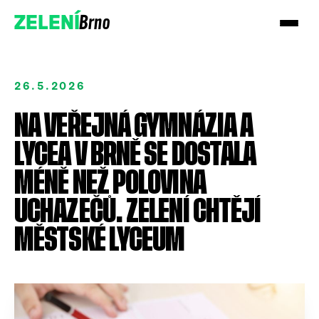
Brno
ZELENÍ
26.5.2026
NA VEŘEJNÁ GYMNÁZIA A
LYCEA V BRNĚ SE DOSTALA
Přidejte se!
MÉNĚ NEŽ POLOVINA
UCHAZEČŮ. ZELENÍ CHTĚJÍ
Podpořte nás darem
MĚSTSKÉ LYCEUM