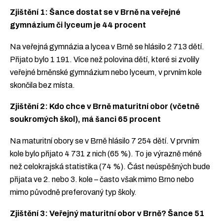
Zjištění 1: Šance dostat se v Brně na veřejné
gymnázium či lyceum je 44 procent
Na veřejná gymnázia a lycea v Brně se hlásilo 2 713 dětí.
Přijato bylo 1 191. Více než polovina dětí, které si zvolily
veřejné brněnské gymnázium nebo lyceum, v prvním kole
skončila bez místa.
Zjištění 2: Kdo chce v Brně maturitní obor (včetně
soukromých škol), má šanci 65 procent
Na maturitní obory se v Brně hlásilo 7 254 dětí. V prvním
kole bylo přijato 4 731 z nich (65 %). To je výrazně méně
než celokrajská statistika (74 %). Část neúspěšných bude
přijata ve 2. nebo 3. kole – často však mimo Brno nebo
mimo původně preferovaný typ školy.
Zjištění 3: Veřejný maturitní obor v Brně? Šance 51