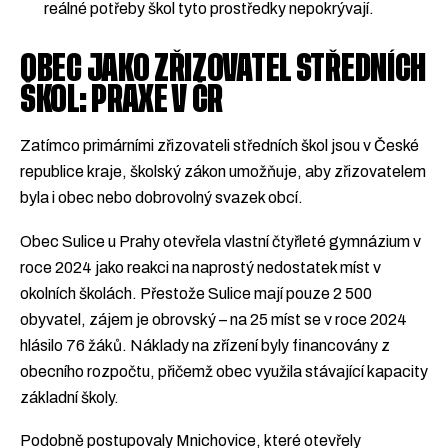
reálné potřeby škol tyto prostředky nepokrývají.
OBEC JAKO ZŘIZOVATEL STŘEDNÍCH
ŠKOL: PRAXE V ČR
Zatímco primárními zřizovateli středních škol jsou v České
republice kraje, školský zákon umožňuje, aby zřizovatelem
byla i obec nebo dobrovolný svazek obcí.
Obec Sulice u Prahy otevřela vlastní čtyřleté gymnázium v
roce 2024 jako reakci na naprostý nedostatek míst v
okolních školách. Přestože Sulice mají pouze 2 500
obyvatel, zájem je obrovský – na 25 míst se v roce 2024
hlásilo 76 žáků. Náklady na zřízení byly financovány z
obecního rozpočtu, přičemž obec využila stávající kapacity
základní školy.
Podobně postupovaly Mnichovice, které otevřely