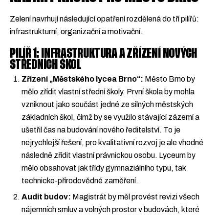
Zelení navrhují následující opatření rozdělená do tří pilířů:
infrastrukturní, organizační a motivační.
PILÍŘ 1: INFRASTRUKTURA A ZŘÍZENÍ NOVÝCH
STŘEDNÍCH ŠKOL
Zřízení „Městského lycea Brno“:
Město Brno by
mělo zřídit vlastní střední školy. První škola by mohla
vzniknout jako součást jedné ze silných městských
základních škol, čímž by se využilo stávající zázemí a
ušetřil čas na budování nového ředitelství. To je
nejrychlejší řešení, pro kvalitativní rozvoj je ale vhodné
následně zřídit vlastní právnickou osobu. Lyceum by
mělo obsahovat jak třídy gymnaziálního typu, tak
technicko-přírodovědné zaměření.
Audit budov:
Magistrát by měl provést revizi všech
nájemních smluv a volných prostor v budovách, které