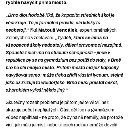
rychle navýšit přímo město.
„Brno dlouhodobě říká, že kapacita středních škol je
věcí kraje. To je formálně pravda, ale lidsky to
neobstojí,“
říká
Matouš Vencálek
, expert brněnských
Zelených na vzdělávání.
„Ty děti, které se letos na
všeobecné školy nedostaly, dělení pravomocí nezajímá.
Spousta z nich má na studium schopnosti – jinde v
republice by se na gymnázium bez potíží dostaly, v Brně
pro ně ale nebylo místo. Přitom město má jak kapacity
navyšovat samo: může třeba zřídit vlastní lyceum, stejně
jako už zřizuje to waldorfské. Brno musí přestat čekat,
až problém vyřeší někdo jiný.“
Skutečný rozsah problému je přitom ještě větší, než
ukazuje počet nepřijatých. Část dětí se na gymnázium
vůbec nepřihlásí – ne proto, že by na ně neměly, ale protože
vidí, jak málo je míst, nebo si jejich rodina nemůže dovolit