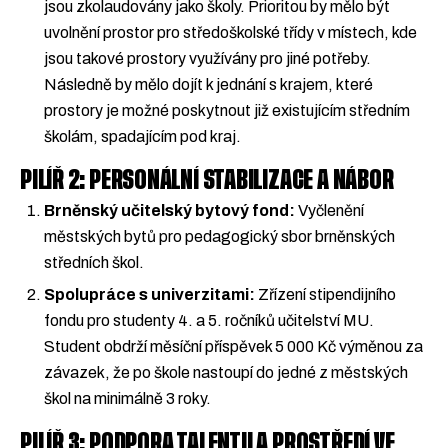
jsou zkolaudovány jako školy. Prioritou by mělo být
uvolnění prostor pro středoškolské třídy v místech, kde
jsou takové prostory využívány pro jiné potřeby.
Následně by mělo dojít k jednání s krajem, které
prostory je možné poskytnout již existujícím středním
školám, spadajícím pod kraj.
PILÍŘ 2: PERSONÁLNÍ STABILIZACE A NÁBOR
Brněnský učitelský bytový fond:
Vyčlenění
městských bytů pro pedagogický sbor brněnských
středních škol.
Spolupráce s univerzitami:
Zřízení stipendijního
fondu pro studenty 4. a 5. ročníků učitelství MU.
Student obdrží měsíční příspěvek 5 000 Kč výměnou za
závazek, že po škole nastoupí do jedné z městských
škol na minimálně 3 roky.
PILÍŘ 3: PODPORA TALENTU A PROSTŘEDÍ VE