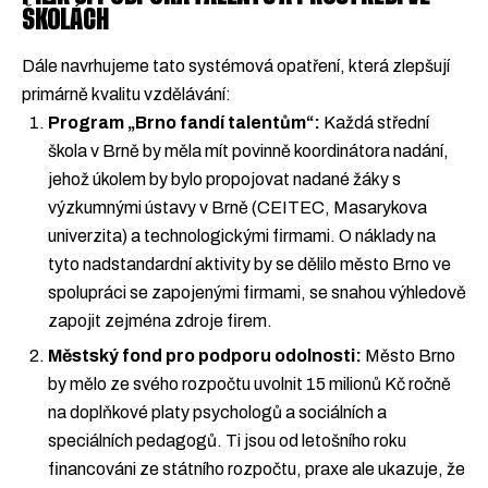
ŠKOLÁCH
Dále navrhujeme tato systémová opatření, která zlepšují
primárně kvalitu vzdělávání:
Program „Brno fandí talentům“:
Každá střední
škola v Brně by měla mít povinně koordinátora nadání,
jehož úkolem by bylo propojovat nadané žáky s
výzkumnými ústavy v Brně (CEITEC, Masarykova
univerzita) a technologickými firmami. O náklady na
tyto nadstandardní aktivity by se dělilo město Brno ve
spolupráci se zapojenými firmami, se snahou výhledově
zapojit zejména zdroje firem.
Městský fond pro podporu odolnosti:
Město Brno
by mělo ze svého rozpočtu uvolnit 15 milionů Kč ročně
na doplňkové platy psychologů a sociálních a
speciálních pedagogů. Ti jsou od letošního roku
financováni ze státního rozpočtu, praxe ale ukazuje, že