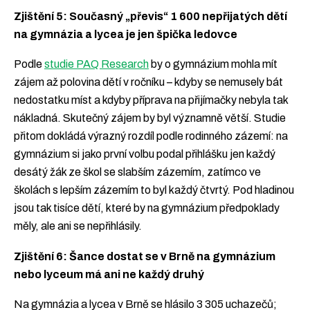
Zjištění 5: Současný „převis
“
1 600 nepřijatých dětí
na gymnázia a lycea je jen špička ledovce
Podle
studie PAQ Research
by o gymnázium mohla mít
zájem až polovina dětí v ročníku – kdyby se nemusely bát
nedostatku míst a kdyby příprava na přijímačky nebyla tak
nákladná. Skutečný zájem by byl významně větší. Studie
přitom dokládá výrazný rozdíl podle rodinného zázemí: na
gymnázium si jako první volbu podal přihlášku jen každý
desátý žák ze škol se slabším zázemím, zatímco ve
školách s lepším zázemím to byl každý čtvrtý. Pod hladinou
jsou tak tisíce dětí, které by na gymnázium předpoklady
měly, ale ani se nepřihlásily.
Zjištění 6: Šance dostat se v Brně na gymnázium
nebo lyceum má ani ne každý druhý
Na gymnázia a lycea v Brně se hlásilo 3 305 uchazečů;