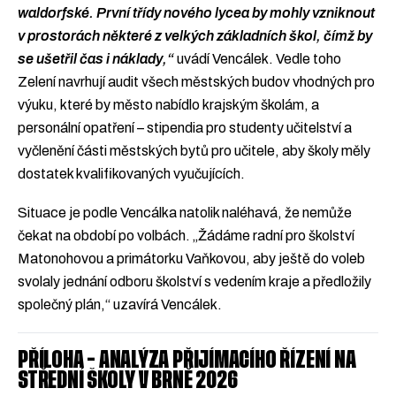
waldorfské. První třídy nového lycea by mohly vzniknout
v prostorách některé z velkých základních škol, čímž by
se ušetřil čas i náklady,“
uvádí Vencálek. Vedle toho
Zelení navrhují audit všech městských budov vhodných pro
výuku, které by město nabídlo krajským školám, a
personální opatření – stipendia pro studenty učitelství a
vyčlenění části městských bytů pro učitele, aby školy měly
dostatek kvalifikovaných vyučujících.
Situace je podle Vencálka natolik naléhavá, že nemůže
čekat na období po volbách. „Žádáme radní pro školství
Matonohovou a primátorku Vaňkovou, aby ještě do voleb
svolaly jednání odboru školství s vedením kraje a předložily
společný plán,“ uzavírá Vencálek.
PŘÍLOHA – ANALÝZA PŘIJÍMACÍHO ŘÍZENÍ NA
STŘEDNÍ ŠKOLY V BRNĚ 2026