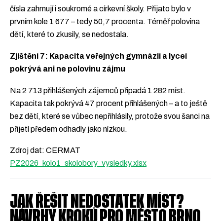
čísla zahrnují i soukromé a církevní školy. Přijato bylo v
prvním kole 1 677 – tedy 50,7 procenta. Téměř polovina
dětí, které to zkusily, se nedostala.
Zjištění 7: Kapacita veřejných gymnázií a lyceí
pokrývá ani ne polovinu zájmu
Na 2 713 přihlášených zájemců připadá 1 282 míst.
Kapacita tak pokrývá 47 procent přihlášených – a to ještě
bez dětí, které se vůbec nepřihlásily, protože svou šanci na
přijetí předem odhadly jako nízkou.
Zdroj dat: CERMAT
PZ2026_kolo1_skolobory_vysledky.xlsx
JAK ŘEŠIT NEDOSTATEK MÍST?
NÁVRHY KROKŮ PRO MĚSTO BRNO