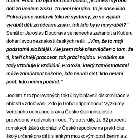
mohli. První, co bychom měli udělat, je omezit výrobu
dětí za účelem zisku. To není ničí vina, to je naše vina.
Pokud jsme nastavili takové systémy, že se vyplatí
vyrábět děti za účelem zisku, tak kdo by je nevyráběl?“
Senátor Jaroslav Doubrava se nenechá zahanbit a Kuberu
dohání svou neznalostí českých reálií:
„Vím, že to mají
podstatně složitější. Ale jsem také přesvědčen o tom, že
ti, kteří chtějí pracovat, tak práci najdou. Problém se
tady vztahuje k vzdělání. Protože, který zaměstnavatel
může zaměstnat někoho, kdo neumí číst, kdo neumí
psát, kdo neumí počítat.“
Jedním z rozporovaných faktů byla hlavně diskriminace v
oblasti vzdělávání. Zde je třeba připomenout Výzkumy
Veřejného ochránce práv a České školní inspekce
provedené v uplynulém roce. Ty potvrdily, že 32 procent
romských žáků dochází v České republice na praktické
školy určené pro děti s lehkým mozkovým postižením a z