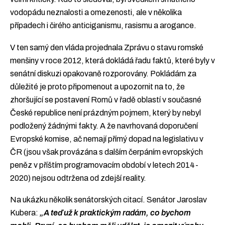
vodopádu neznalosti a omezenosti, ale v několika
případech i čirého anticiganismu, rasismu a arogance.
V ten samý den vláda projednala Zprávu o stavu romské
menšiny v roce 2012, která dokládá řadu faktů, které byly v
senátní diskuzi opakovaně rozporovány. Pokládám za
důležité je proto připomenout a upozornit na to, že
zhoršující se postavení Romů v řadě oblastí v současné
České republice není prázdným pojmem, který by nebyl
podložený žádnými fakty. A že navrhovaná doporučení
Evropské komise, ač nemají přímý dopad na legislativu v
ČR (jsou však provázána s dalším čerpáním evropských
peněz v příštím programovacím období v letech 2014-
2020) nejsou odtržena od zdejší reality.
Na ukázku několik senátorských citací. Senátor Jaroslav
Kubera:
„A teď už k praktickým radám, co bychom