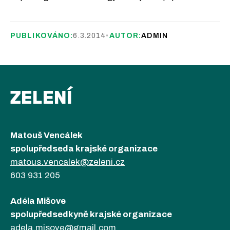
PUBLIKOVÁNO:
6.3.2014
•
AUTOR:
ADMIN
ZELENÍ
Matouš Vencálek
spolupředseda krajské organizace
matous.vencalek@zeleni.cz
603 931 205
Adéla Mišove
spolupředsedkyně krajské organizace
adela.misove@gmail.com