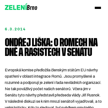
Brno
ZELENÍ
6.3.2014
ONDŘEJ LIŠKA: O ROMECH NA
DNĚ A RASISTECH V SENÁTU
Přidejte se!
Podpořte nás darem
Evropská komise předložila členským státům EU návrhy
opatření v oblasti integrace Romů. Jsou promyšlené a
rozumné a podporují je zelení i řada nevládních organizací.
Ne tak povážlivý počet našich senátorů. Včera jim v
Senátu tyto návrhy představil předseda vlády Jiří Rusnok.
V následné diskuzi se k nim mnozí senátoři vyjadřovali, a to
velmi kriticky. Kdo to sledoval, byl svědkem smutného