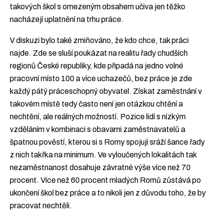
takových škol s omezeným obsahem učiva jen těžko
nacházejí uplatnění na trhu práce.
V diskuzi bylo také zmiňováno, že kdo chce, tak práci
najde. Zde se sluší poukázat na realitu řady chudších
regionů České republiky, kde připadá na jedno volné
pracovní místo 100 a více uchazečů, bez práce je zde
každý pátý práceschopný obyvatel. Získat zaměstnání v
takovém místě tedy často není jen otázkou chtění a
nechtění, ale reálných možností. Pozice lidí s nízkým
vzděláním v kombinaci s obavami zaměstnavatelů a
špatnou pověstí, kterou si s Romy spojují sráží šance řady
z nich takřka na minimum. Ve vyloučených lokalitách tak
nezaměstnanost dosahuje závratné výše více než 70
procent. Více než 60 procent mladých Romů zůstává po
ukončení škol bez práce a to nikoli jen z důvodu toho, že by
pracovat nechtěli.