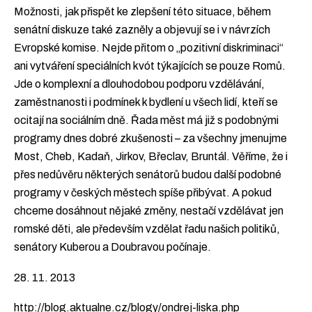
Možnosti, jak přispět ke zlepšení této situace, během
senátní diskuze také zazněly a objevují se i v návrzích
Evropské komise. Nejde přitom o „pozitivní diskriminaci“
ani vytváření speciálních kvót týkajících se pouze Romů.
Jde o komplexní a dlouhodobou podporu vzdělávání,
zaměstnanosti i podmínek k bydlení u všech lidí, kteří se
ocitají na sociálním dně. Řada měst má již s podobnými
programy dnes dobré zkušenosti – za všechny jmenujme
Most, Cheb, Kadaň, Jirkov, Břeclav, Bruntál. Věříme, že i
přes nedůvěru některých senátorů budou další podobné
programy v českých městech spíše přibývat. A pokud
chceme dosáhnout nějaké změny, nestačí vzdělávat jen
romské děti, ale především vzdělat řadu našich politiků,
senátory Kuberou a Doubravou počínaje.
28. 11. 2013
http://blog.aktualne.cz/blogy/ondrej-liska.php