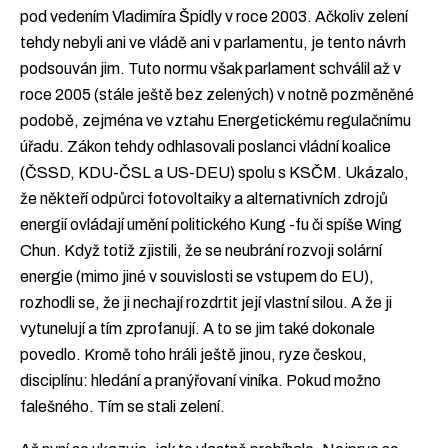
pod vedením Vladimíra Špidly v roce 2003. Ačkoliv zelení
tehdy nebyli ani ve vládě ani v parlamentu, je tento návrh
podsouván jim. Tuto normu však parlament schválil až v
roce 2005 (stále ještě bez zelených) v notně pozměněné
podobě, zejména ve vztahu Energetickému regulačnímu
úřadu. Zákon tehdy odhlasovali poslanci vládní koalice
(ČSSD, KDU-ČSL a US-DEU) spolu s KSČM. Ukázalo,
že někteří odpůrci fotovoltaiky a alternativních zdrojů
energií ovládají umění politického Kung -fu či spíše Wing
Chun. Když totiž zjistili, že se neubrání rozvoji solární
energie (mimo jiné v souvislosti se vstupem do EU),
rozhodli se, že ji nechají rozdrtit její vlastní silou. A že ji
vytunelují a tím zprofanují. A to se jim také dokonale
povedlo. Kromě toho hráli ještě jinou, ryze českou,
disciplínu: hledání a pranýřovaní viníka. Pokud možno
falešného. Tím se stali zelení.