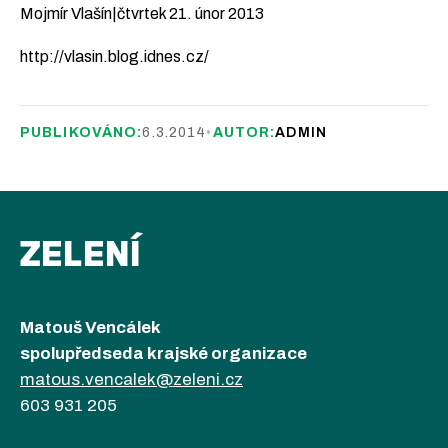
Mojmír Vlašín|čtvrtek 21. únor 2013
http://vlasin.blog.idnes.cz/
PUBLIKOVÁNO:
6.3.2014
•
AUTOR:
ADMIN
ZELENÍ
Matouš Vencálek
spolupředseda krajské organizace
matous.vencalek@zeleni.cz
603 931 205