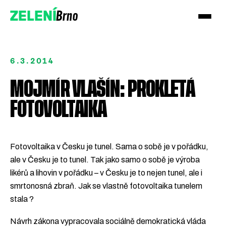
Brno
ZELENÍ
6.3.2014
MOJMÍR VLAŠÍN: PROKLETÁ
FOTOVOLTAIKA
Přidejte se!
Podpořte nás darem
Fotovoltaika v Česku je tunel. Sama o sobě je v pořádku,
ale v Česku je to tunel. Tak jako samo o sobě je výroba
likérů a lihovin v pořádku – v Česku je to nejen tunel, ale i
smrtonosná zbraň. Jak se vlastně fotovoltaika tunelem
stala ?
Návrh zákona vypracovala sociálně demokratická vláda