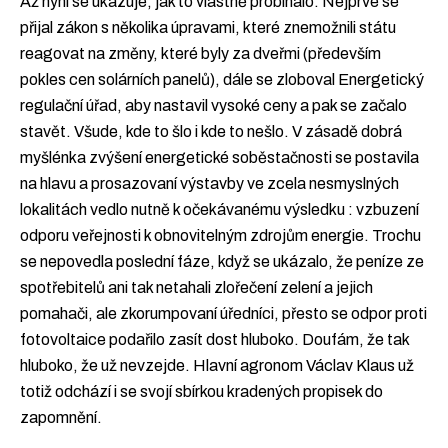
Až nyní se ukazuje, jak to vlastně probíhalo. Nejprve se
přijal zákon s několika úpravami, které znemožnili státu
reagovat na změny, které byly za dveřmi (především
pokles cen solárních panelů), dále se zloboval Energetický
regulační úřad, aby nastavil vysoké ceny a pak se začalo
stavět. Všude, kde to šlo i kde to nešlo. V zásadě dobrá
myšlénka zvýšení energetické soběstačnosti se postavila
na hlavu a prosazovaní výstavby ve zcela nesmyslných
lokalitách vedlo nutně k očekávanému výsledku : vzbuzení
odporu veřejnosti k obnovitelným zdrojům energie. Trochu
se nepovedla poslední fáze, když se ukázalo, že peníze ze
spotřebitelů ani tak netahali zlořečení zelení a jejich
pomahači, ale zkorumpovaní úředníci, přesto se odpor proti
fotovoltaice podařilo zasít dost hluboko. Doufám, že tak
hluboko, že už nevzejde. Hlavní agronom Václav Klaus už
totiž odchází i se svojí sbírkou kradených propisek do
zapomnění.