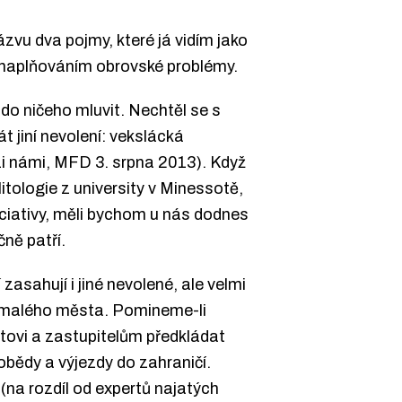
zvu dva pojmy, které já vidím jako
ch naplňováním obrovské problémy.
o do ničeho mluvit. Nechtěl se s
t jiní nevolení: vekslácká
ezi námi, MFD 3. srpna 2013). Když
tologie z university v Minessotě,
iciativy, měli bychom u nás dodnes
ně patří.
zasahují i jiné nevolené, ale velmi
u malého města. Pomineme-li
ostovi a zastupitelům předkládat
obědy a výjezdy do zahraničí.
 (na rozdíl od expertů najatých