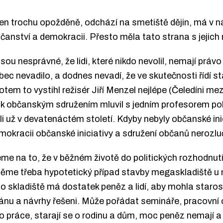
jen trochu opožděně, odchází na smetiště dějin, má v ná
občanství a demokracii. Přesto měla tato strana s jeji
jsou nesprávné, že lidi, které nikdo nevolil, nemají práv
ec nevadilo, a dodnes nevadí, že ve skutečnosti řídí stá
tem to vystihl režisér Jiří Menzel nejlépe (Čeledíni m
k občanským sdružením mluvil s jedním profesorem poli
ili už v devatenáctém století. Kdyby nebyly občanské in
mokracii občanské iniciativy a sdružení občanů nerozluč
eme na to, že v běžném životě do politických rozhodnutí 
měme třeba hypotetický případ stavby megaskladiště 
cí o skladiště má dostatek peněz a lidí, aby mohla star
lánu a návrhy řešeni. Může pořádat semináře, pracovní 
do práce, starají se o rodinu a dům, moc peněz nemají a