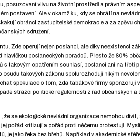
, posuzovaní vlivu na životní prostředí a právním asp
ém postavení. Ale v okamžiku, kdy se obrátí na nevládn
kakují obránci zastupitelské demokracie a za zpěvu cho
bčanských sdružení.
tu. Zde operují nejen poslanci, ale díky neexistenci z
pod hlavičkou poslaneckých poradců. Přesto že 80% obča
ků s takovým opatřením souhlasí, poslanci ani na třetí 
 o osudu takových zákonu spolurozhodují nikým nevolené 
chat spekulace o tom, zda tabákové firmy sponzorují 
padě strážci politické regulérnosti z řad občanských a 
že se ekologické nevládní organizace nemohou divit, ž
jej pořád kritizují a pořád proti něčemu protestují. Mys
ů, je jako řeka bez břehů. Například v akademické sféře