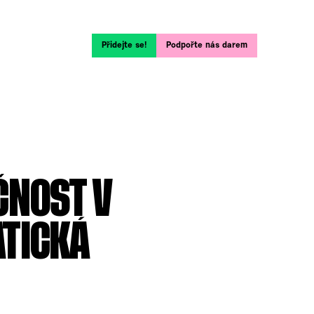
Přidejte se!
Podpořte nás darem
ČNOST V
TICKÁ