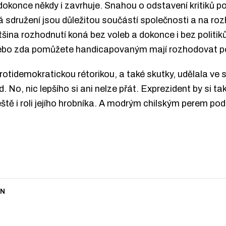
ba dokonce někdy i zavrhuje. Snahou o odstavení kritiků
sdružení jsou důležitou součástí společnosti a na rozh
ětšina rozhodnutí koná bez voleb a dokonce i bez politi
ebo zda pomůžete handicapovaným mají rozhodovat pol
otidemokratickou rétorikou, a také skutky, udělala ve s
 No, nic lepšího si ani nelze přát. Exprezident by si t
ště i roli jejího hrobníka. A modrým chilským perem pode
IN