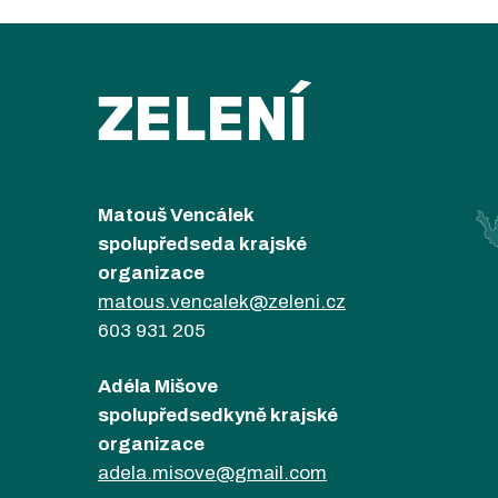
ZELENÍ
Matouš Vencálek
spolupředseda krajské
organizace
matous.vencalek@zeleni.cz
603 931 205
Adéla Mišove
spolupředsedkyně krajské
organizace
adela.misove@gmail.com