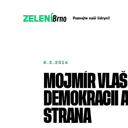
Brno
ZELENÍ
Poznejte naši lídryni!
Přidejte se!
6.3.2014
Podpořte nás darem
MOJMÍR VLAŠ
DEMOKRACII 
STRANA