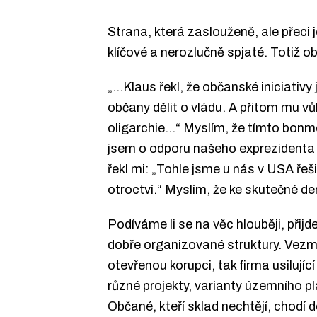
Strana, která zaslouženě, ale přeci 
klíčové a nerozlučně spjaté. Totiž 
„…Klaus řekl, že občanské iniciativy 
občany dělit o vládu. A přitom mu vůb
oligarchie…“ Myslím, že tímto bonmo
jsem o odporu našeho exprezidenta 
řekl mi: „Tohle jsme u nás v USA řeš
otroctví.“ Myslím, že ke skutečné de
Podíváme li se na věc hlouběji, přijd
dobře organizované struktury. Vez
otevřenou korupci, tak firma usilují
různé projekty, varianty územního p
Občané, kteří sklad nechtějí, chodí 