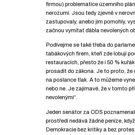
firmou) problematice územního plánu
nerozumí. Jsou tedy zjevně v nerovn
zastupovaly, anebo jim pomohly, vys
začnou vymítat ďábla nevolených o
Podívejme se také třeba do parlamen
tabákových firem, kteří zde lobují 
restauracích, přesto že i 50 % kuřá
prosadit do zákona. Je to proto, že
na poslance tlak. A to můžeme vyne
nebo ne. Je zajímavé, že v tomto pří
nevolenými“.
Jeden senátor za ODS poznamenal , 
prostředí nedává žádné peníze, když 
Demokracie bez kritiky a bez protest