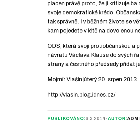
placen právě proto, že ji kritizuje 
svoje demokratické krédo. Občanská 
tak správně. I v běžném živote se v
kam pojedete v létě na dovolenou n
ODS, která svojí protiobčanskou a pr
návratu Václava Klause do svých řad.
strany a čestného předsedy přidat je
Mojmír Vlašín|úterý 20. srpen 2013
http://vlasin.blog.idnes.cz/
PUBLIKOVÁNO:
6.3.2014
•
AUTOR:
ADM