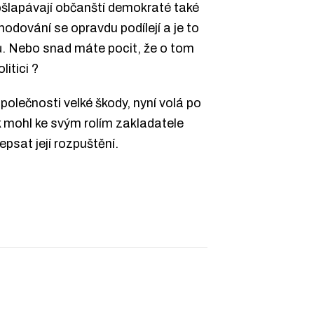
 pošlapávají občanští demokraté také
odování se opravdu podílejí a je to
ků. Nebo snad máte pocit, že o tom
itici ?
polečnosti velké škody, nyní volá po
ak mohl ke svým rolím zakladatele
psat její rozpuštění.