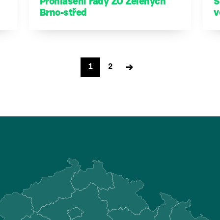
Prohlášení rady ZO Zelených
S
Brno-střed
v
Stránkování
→
1
2
příspěvků