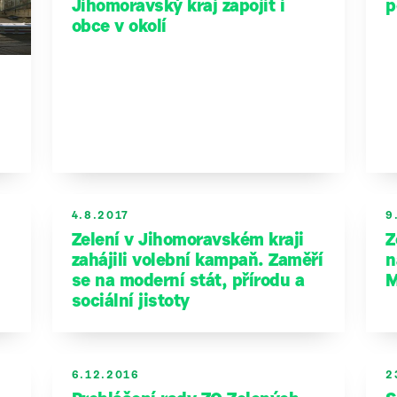
Jihomoravský kraj zapojit i
p
obce v okolí
4.8.2017
9
Zelení v Jihomoravském kraji
Z
zahájili volební kampaň. Zaměří
n
se na moderní stát, přírodu a
M
sociální jistoty
6.12.2016
2