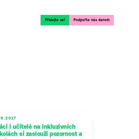
Přidejte se!
Podpořte nás darem
.9.2017
áci i učitelé na inkluzivních
kolách si zaslouží pozornost a