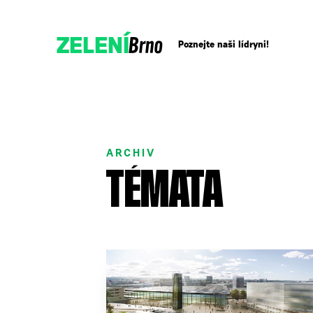
Brno
ZELENÍ
Poznejte naši lídryni!
Přidejte se!
ARCHIV
Podpořte nás darem
TÉMATA