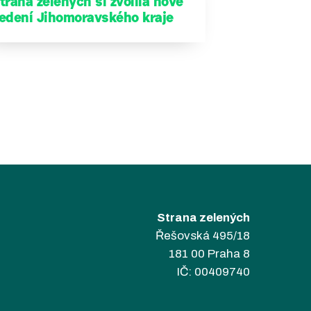
trana zelených si zvolila nové
edení Jihomoravského kraje
Strana zelených
Řešovská 495/18
181 00 Praha 8
IČ: 00409740