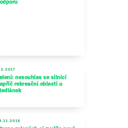
odporu
.2.2017
elení: nesouhlas se silnicí
apříč rekreační oblastí u
edlánek
3.11.2016