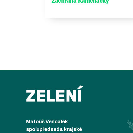
Záchrana Kamenačky
ZELENÍ
Matouš Vencálek
spolupředseda krajské