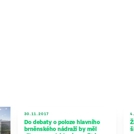
30.11.2017
4
Do debaty o poloze hlavního
Ž
brněnského nádraží by měl
š