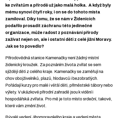
ke zvířatům a přírodě už jako malá holka. A když byly
mému synovi čtyři roky, i on se do tohoto místa
zamiloval. Díky tomu, že se nám v Židenicích
podařilo prosadit záchranu této jedinečné
organizace, může radost z poznávání přírody
zažívat nejen on, ale i ostatní děti z celé jižní Moravy.
Jak se to povedlo?
Přírodovědná stanice Kamenačky není žádný místní
židenický kroužek. Za poznáním života zvířat se sem
sjíždějí děti z celého kraje. Kamenačky se zaměřují na
chov obojživelníků, plazů, hlodavců i bezobratlých.
Pořádají kurzy pro malé i větší děti, příměstské tábory nebo
výlety. V ukázkové přírodní zahradě jsou k vidění i
hospodářská zvířata. Pro mě je toto místo srdeční, takové,
které vám změní život.
Bývalé vedení Jihomoravského kraje a vedení města