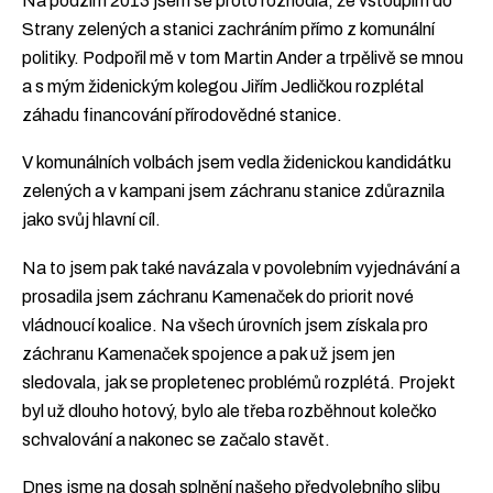
Na podzim 2013 jsem se proto rozhodla, že vstoupím do
Strany zelených a stanici zachráním přímo z komunální
politiky. Podpořil mě v tom Martin Ander a trpělivě se mnou
a s mým židenickým kolegou Jiřím Jedličkou rozplétal
záhadu financování přírodovědné stanice.
V komunálních volbách jsem vedla židenickou kandidátku
zelených a v kampani jsem záchranu stanice zdůraznila
jako svůj hlavní cíl.
Na to jsem pak také navázala v povolebním vyjednávání a
prosadila jsem záchranu Kamenaček do priorit nové
vládnoucí koalice. Na všech úrovních jsem získala pro
záchranu Kamenaček spojence a pak už jsem jen
sledovala, jak se propletenec problémů rozplétá. Projekt
byl už dlouho hotový, bylo ale třeba rozběhnout kolečko
schvalování a nakonec se začalo stavět.
Dnes jsme na dosah splnění našeho předvolebního slibu