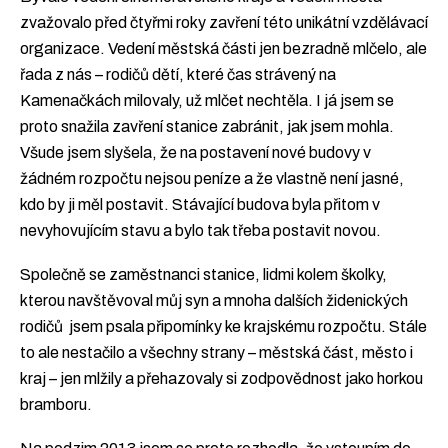
zvažovalo před čtyřmi roky zavření této unikátní vzdělávací
organizace. Vedení městská části jen bezradně mlčelo, ale
řada z nás – rodičů dětí, které čas strávený na
Kamenačkách milovaly, už mlčet nechtěla. I já jsem se
proto snažila zavření stanice zabránit, jak jsem mohla.
Všude jsem slyšela, že na postavení nové budovy v
žádném rozpočtu nejsou peníze a že vlastně není jasné,
kdo by ji měl postavit. Stávající budova byla přitom v
nevyhovujícím stavu a bylo tak třeba postavit novou.
Společně se zaměstnanci stanice, lidmi kolem školky,
kterou navštěvoval můj syn a mnoha dalších židenických
rodičů jsem psala připomínky ke krajskému rozpočtu. Stále
to ale nestačilo a všechny strany – městská část, město i
kraj – jen mlžily a přehazovaly si zodpovědnost jako horkou
bramboru.