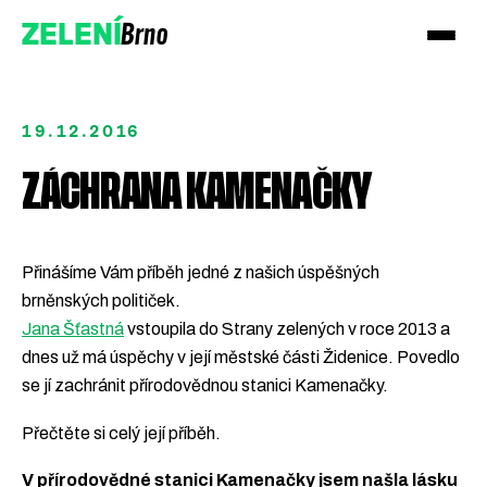
Brno
ZELENÍ
19.12.2016
ZÁCHRANA KAMENAČKY
Přidejte se!
Přinášíme Vám příběh jedné z našich úspěšných
brněnských političek.
Podpořte nás darem
Jana Šťastná
vstoupila do Strany zelených v roce 2013 a
dnes už má úspěchy v její městské části Židenice. Povedlo
se jí zachránit přírodovědnou stanici Kamenačky.
Přečtěte si celý její příběh.
V přírodovědné stanici Kamenačky jsem našla lásku