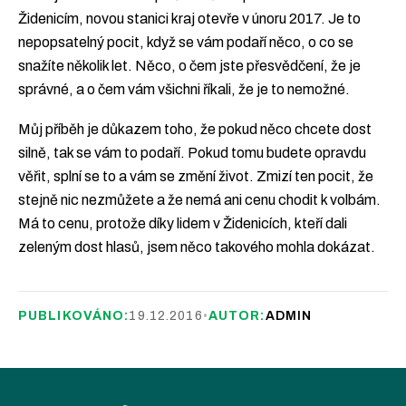
Židenicím, novou stanici kraj otevře v únoru 2017. Je to
nepopsatelný pocit, když se vám podaří něco, o co se
snažíte několik let. Něco, o čem jste přesvědčení, že je
správné, a o čem vám všichni říkali, že je to nemožné.
Můj příběh je důkazem toho, že pokud něco chcete dost
silně, tak se vám to podaří. Pokud tomu budete opravdu
věřit, splní se to a vám se změní život. Zmizí ten pocit, že
stejně nic nezmůžete a že nemá ani cenu chodit k volbám.
Má to cenu, protože díky lidem v Židenicích, kteří dali
zeleným dost hlasů, jsem něco takového mohla dokázat.
PUBLIKOVÁNO:
19.12.2016
•
AUTOR:
ADMIN