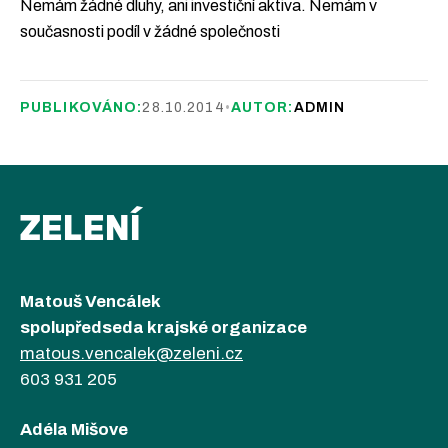
Nemám žádné dluhy, ani investiční aktiva. Nemám v
současnosti podíl v žádné společnosti
PUBLIKOVÁNO:
28.10.2014
•
AUTOR:
ADMIN
ZELENÍ
Matouš Vencálek
spolupředseda krajské organizace
matous.vencalek@zeleni.cz
603 931 205
Adéla Mišove