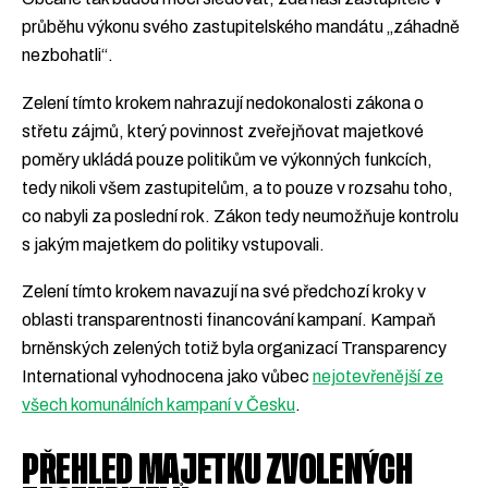
průběhu výkonu svého zastupitelského mandátu „záhadně
nezbohatli“.
Zelení tímto krokem nahrazují nedokonalosti zákona o
střetu zájmů, který povinnost zveřejňovat majetkové
poměry ukládá pouze politikům ve výkonných funkcích,
tedy nikoli všem zastupitelům, a to pouze v rozsahu toho,
co nabyli za poslední rok. Zákon tedy neumožňuje kontrolu
s jakým majetkem do politiky vstupovali.
Zelení tímto krokem navazují na své předchozí kroky v
oblasti transparentnosti financování kampaní. Kampaň
brněnských zelených totiž byla organizací Transparency
International vyhodnocena jako vůbec
nejotevřenější ze
všech komunálních kampaní v Česku
.
PŘEHLED MAJETKU ZVOLENÝCH