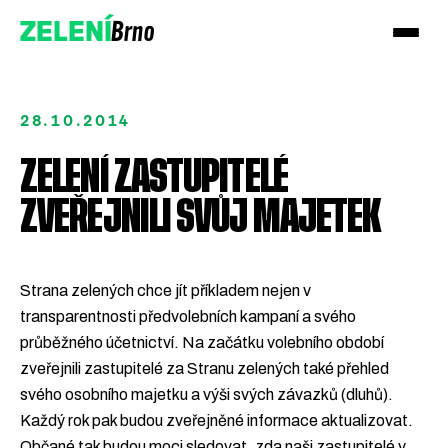
Brno
ZELENÍ
28.10.2014
ZELENÍ ZASTUPITELÉ
ZVEŘEJNILI SVŮJ MAJETEK
Přidejte se!
Podpořte nás darem
Strana zelených chce jít příkladem nejen v
transparentnosti předvolebních kampaní a svého
průběžného účetnictví. Na začátku volebního období
zveřejnili zastupitelé za Stranu zelených také přehled
svého osobního majetku a výši svých závazků (dluhů).
Každý rok pak budou zveřejněné informace aktualizovat.
Občané tak budou moci sledovat, zda naši zastupitelé v