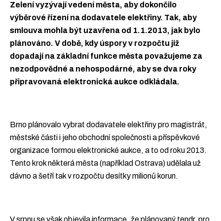
Zelení vyzývají vedení města, aby dokončilo
výběrové řízení na dodavatele elektřiny. Tak, aby
smlouva mohla být uzavřena od 1.1.2013, jak bylo
plánováno. V době, kdy úspory v rozpočtu již
dopadají na základní funkce města považujeme za
nezodpovědné a nehospodárné, aby se dva roky
připravovaná elektronická aukce odkládala.
Brno plánovalo vybrat dodavatele elektřiny pro magistrát,
městské části i jeho obchodní společnosti a příspěvkové
organizace formou elektronické aukce, a to od roku 2013.
Tento krok některá města (například Ostrava) udělala už
dávno a šetří tak v rozpočtu desítky milionů korun.
V srpnu se však objevila informace, že plánovaný tendr, pro