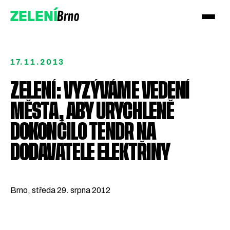
Brno
ZELENÍ
17.11.2013
ZELENÍ: VYZÝVÁME VEDENÍ
MĚSTA, ABY URYCHLENĚ
Přidejte se!
DOKONČILO TENDR NA
DODAVATELE ELEKTŘINY
Podpořte nás darem
Brno, středa 29. srpna 2012