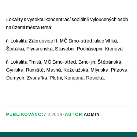
Lokality s vysokou koncentrací sociálně vyloučených osob
na území města Brna:
ñ Lokalita Zábrdovice II, MČ Brno-střed: ulice Vlhká,
Špitálka, Plynárenská, Stavební, Podnásepní, Křenová
ñ Lokalita Trnitá, MČ Brno-střed, Brno-jih: Štěpánská,
Cyrilská, Rumiště, Masná, Koželužská, Mlýnská, Přízová,
Dornych, Zvonařka, Plotní, Konopná, Rosická.
PUBLIKOVÁNO:
7.3.2014
•
AUTOR:
ADMIN