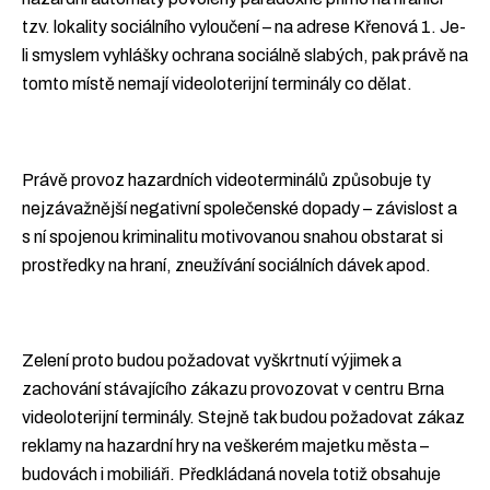
tzv. lokality sociálního vyloučení – na adrese Křenová 1. Je-
li smyslem vyhlášky ochrana sociálně slabých, pak právě na
tomto místě nemají videoloterijní terminály co dělat.
Právě provoz hazardních videoterminálů způsobuje ty
nejzávažnější negativní společenské dopady – závislost a
s ní spojenou kriminalitu motivovanou snahou obstarat si
prostředky na hraní, zneužívání sociálních dávek apod.
Zelení proto budou požadovat vyškrtnutí výjimek a
zachování stávajícího zákazu provozovat v centru Brna
videoloterijní terminály. Stejně tak budou požadovat zákaz
reklamy na hazardní hry na veškerém majetku města –
budovách i mobiliáři. Předkládaná novela totiž obsahuje