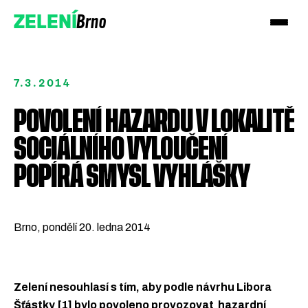
Brno
ZELENÍ
7.3.2014
POVOLENÍ HAZARDU V LOKALITĚ
SOCIÁLNÍHO VYLOUČENÍ
Přidejte se!
POPÍRÁ SMYSL VYHLÁŠKY
Podpořte nás darem
Brno, pondělí 20. ledna 2014
Zelení nesouhlasí s tím, aby podle návrhu Libora
Šťástky [1] bylo povoleno provozovat hazardní