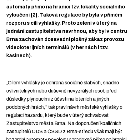
automaty přímo na hranici tzv. lokality sociálního
vyloučení [2]. Taková regulace by byla v přímém
rozporu s cíli vyhlášky. Proto zelení v úterý na
jednání zastupitelstva navrhnou, aby byl v centru
Brna zachován dosavadní plošný zákaz provozu
videoloterijních terminálů (v hernách i tzv.
kasinech).
„Cílem vyhlášky je ochrana sociálně slabých, snadno
ovlivnitelných nebo duševně nevyzrálých osob před
důsledky plynoucími z účasti na loteriích a jiných
podobných hrách,“ tak praví návrh městské vyhlášky o
regulaci hazardu, který bude v úterý schvalovat
Zastupitelstvo města Brna. Na doporučení koaličních
zastupitelů ODS a ČSSD z Brna-středu však mají být
hazardní automaty povoleny paradoxně přímo na hranici