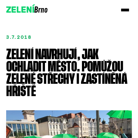
Brno
ZELENÍ
3.7.2018
ZELENÍ NAVRHUJÍ, JAK
OCHLADIT MĚSTO. POMŮŽOU
Přidejte se!
ZELENÉ STŘECHY I ZASTÍNĚNÁ
HŘIŠTĚ
Podpořte nás darem