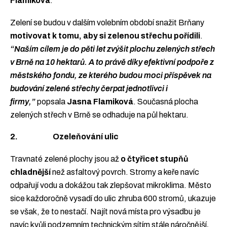
Flamiková
.
Zelení se budou v dalším volebním období snažit Brňany
motivovat k tomu, aby si zelenou střechu pořídili
.
“Naším cílem je do pěti let zvýšit plochu zelených střech
v Brně na 10 hektarů. A to právě díky efektivní podpoře z
městského fondu, ze kterého budou moci příspěvek na
budování zelené střechy čerpat jednotlivci i
firmy,”
popsala
Jasna Flamiková
. Současná plocha
zelených střech v Brně se odhaduje na půl hektaru.
2. Ozeleňování ulic
Travnaté zelené plochy jsou až
o čtyřicet stupňů
chladnější
než asfaltový povrch. Stromy a keře navíc
odpařují vodu a dokážou tak zlepšovat mikroklima. Město
sice každoročně vysadí do ulic zhruba 600 stromů, ukazuje
se však, že to nestačí. Najít nová místa pro výsadbu je
navíc kvůli podzemním technickým sítím stále náročnější
.