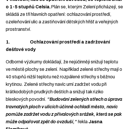
o 1-5 stupňů Celsia.
Plán se, kterým Zelení přicházejí, se
skládá ze tří hlavních opatření: ochlazování prostředí,
ozeleňování ulic a zastiňování dětských hřišť a veřejných
prostranství.
1. Ochlazování prostředí a zadržování
dešťové vody
Odborné výzkumy dokládají, že nejúčinněji snižují teplotu
ve městě plochy se zelení. Například zelené střechy mají o
40 stupňů nižší teplotu než rozpálené střechy s běžnou
krytinou. Zelené střechy navíc umí zadržet vodu při
krátkodobých prudkých deštích a snižují tak riziko
bleskových povodní.
“Budování zelených střech a úprava
travnatých ploch v ulicích účinně ochladí město, navíc
pomůže zadržet vodu z přívalových srážek, která se pak
může odpařovat zpět do ovzduší,”
řekla
Jasna