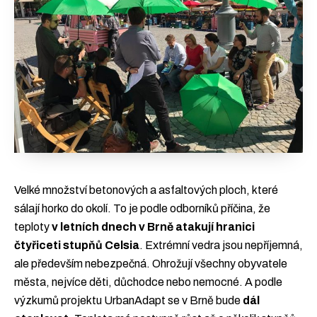
Velké množství betonových a asfaltových ploch, které
sálají horko do okolí. To je podle odborníků příčina, že
teploty
v letních dnech v Brně atakují hranici
čtyřiceti stupňů Celsia
. Extrémní vedra jsou nepříjemná,
ale především nebezpečná. Ohrožují všechny obyvatele
města, nejvíce děti, důchodce nebo nemocné. A podle
výzkumů projektu UrbanAdapt se v Brně bude
dál