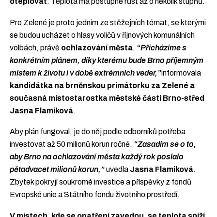
oteplovat
. Teplota má postupně růst až o několik stupňů.
Pro Zelené je proto jedním ze stěžejních témat, se kterými
se budou ucházet o hlasy voličů v říjnových komunálních
volbách, právě
ochlazování města
.
“Přicházíme s
konkrétním plánem, díky kterému bude Brno příjemným
místem k životu i v době extrémních veder,”
informovala
kandidátka na brněnskou primátorku za Zelené a
současná místostarostka městské části Brno-střed
Jasna Flamiková
.
Aby plán fungoval, je do něj podle odborníků potřeba
investovat až 50 milionů korun ročně.
“Zasadím se o to,
aby Brno na ochlazování města každý rok poslalo
pětadvacet milionů korun,”
uvedla
Jasna Flamiková
.
Zbytek pokryjí soukromé investice a příspěvky z fondů
Evropské unie a Státního fondu životního prostředí.
V místech, kde se opatření zavedou, se teplota sníží