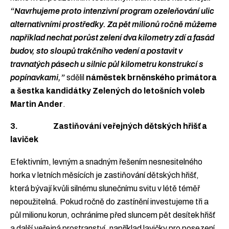
“Navrhujeme proto intenzivní program ozeleňování ulic
alternativními prostředky. Za pět milionů ročně můžeme
například nechat porůst zelení dva kilometry zdí a fasád
budov, sto sloupů trakčního vedení a postavit v
travnatých pásech u silnic půl kilometru konstrukcí s
popínavkami,”
sdělil
náměstek brněnského primátora
a šestka kandidátky Zelených do letošních voleb
Martin Ander
.
3. Zastiňování veřejných dětských hřišť a
laviček
Efektivním, levným a snadným řešením nesnesitelného
horka v letních měsících je zastiňování dětských hřišť,
která bývají kvůli silnému slunečnímu svitu v létě téměř
nepoužitelná. Pokud ročně do zastínění investujeme tři a
půl milionu korun, ochráníme před sluncem pět desítek hřišť
a další veřejná prostranství, například lavičky pro posezení