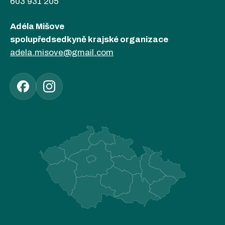
603 931 205
Adéla Mišove
spolupředsedkyně krajské organizace
adela.misove@gmail.com