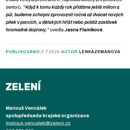
seniorů.
“Když k tomu každý rok přidáme ještě milion a
půl, budeme schopni zprovoznit ročně až dvacet nových
pítek v parcích, u dětských hřišť nebo poblíž zastávek
hromadné dopravy,”
uvedla
Jasna Flamiková
.
PUBLIKOVÁNO:
3.7.2018
•
AUTOR:
LENKAZEMANOVA
ZELENÍ
Matouš Vencálek
spolupředseda krajské organizace
matous.vencalek@zeleni.cz