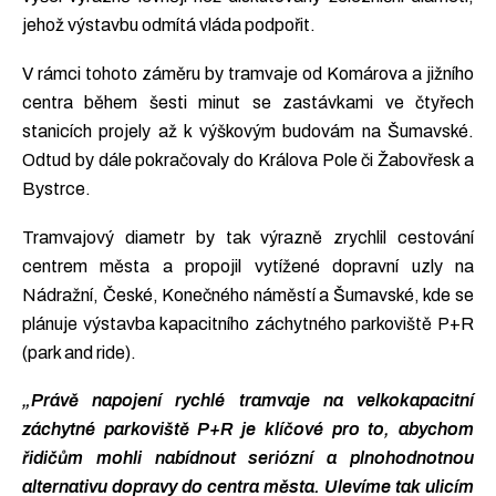
jehož výstavbu odmítá vláda podpořit.
V rámci tohoto záměru by tramvaje od Komárova a jižního
centra během šesti minut se zastávkami ve čtyřech
stanicích projely až k výškovým budovám na Šumavské.
Odtud by dále pokračovaly do Králova Pole či Žabovřesk a
Bystrce.
Tramvajový diametr by tak výrazně zrychlil cestování
centrem města a propojil vytížené dopravní uzly na
Nádražní, České, Konečného náměstí a Šumavské, kde se
plánuje výstavba kapacitního záchytného parkoviště P+R
(park and ride).
„Právě napojení rychlé tramvaje na velkokapacitní
záchytné parkoviště P+R je klíčové pro to, abychom
řidičům mohli nabídnout seriózní a plnohodnotnou
alternativu dopravy do centra města. Ulevíme tak ulicím