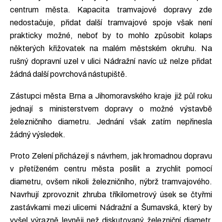
centrum města. Kapacita tramvajové dopravy zde
nedostačuje, přidat další tramvajové spoje však není
prakticky možné, neboť by to mohlo způsobit kolaps
některých křižovatek na malém městském okruhu. Na
rušný dopravní uzel v ulici Nádražní navíc už nelze přidat
žádná další povrchová nástupiště.
Zástupci města Brna a Jihomoravského kraje již půl roku
jednají s ministerstvem dopravy o možné výstavbě
železničního diametru. Jednání však zatím nepřinesla
žádný výsledek.
Proto Zelení přicházejí s návrhem, jak hromadnou dopravu
v přetíženém centru města posílit a zrychlit pomocí
diametru, ovšem nikoli železničního, nýbrž tramvajového.
Navrhují zprovoznit zhruba tříkilometrový úsek se čtyřmi
zastávkami mezi ulicemi Nádražní a Šumavská, který by
vyšel výrazně levněji než diskutovaný železniční diametr,