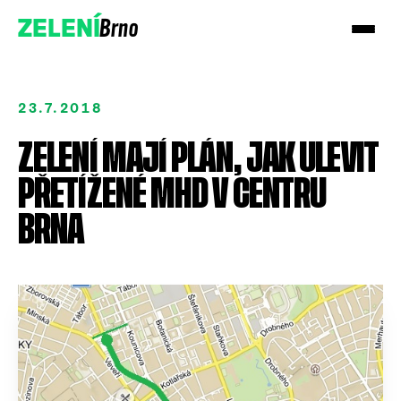
Brno
ZELENÍ
23.7.2018
ZELENÍ MAJÍ PLÁN, JAK ULEVIT
PŘETÍŽENÉ MHD V CENTRU
Přidejte se!
BRNA
Podpořte nás darem