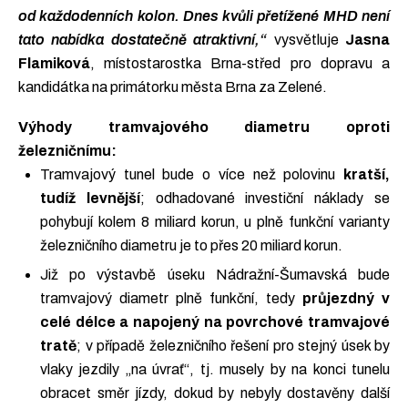
od každodenních kolon. Dnes kvůli přetížené MHD není
tato nabídka dostatečně atraktivní,“
vysvětluje
Jasna
Flamiková
, místostarostka Brna-střed pro dopravu a
kandidátka na primátorku města Brna za Zelené.
Výhody tramvajového diametru oproti
železničnímu:
Tramvajový tunel bude o více než polovinu
kratší,
tudíž levnější
; odhadované investiční náklady se
pohybují kolem 8 miliard korun, u plně funkční varianty
železničního diametru je to přes 20 miliard korun.
Již po výstavbě úseku Nádražní-Šumavská bude
tramvajový diametr plně funkční, tedy
průjezdný v
celé délce a napojený na povrchové tramvajové
tratě
; v případě železničního řešení pro stejný úsek by
vlaky jezdily „na úvrať“, tj. musely by na konci tunelu
obracet směr jízdy, dokud by nebyly dostavěny další