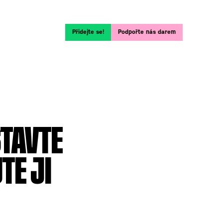
Přidejte se!
Podpořte nás darem
STAVTE
TE JI