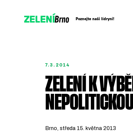
Brno
ZELENÍ
Poznejte naši lídryni!
Přidejte se!
7.3.2014
Podpořte nás darem
ZELENÍ K VÝB
NEPOLITICKOU
Brno, středa 15. května 2013