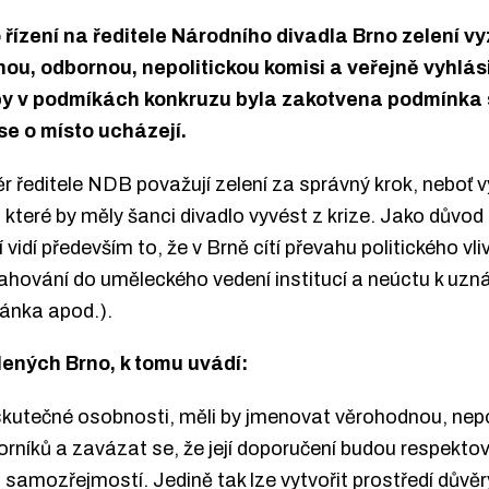
ízení na ředitele Národního divadla Brno zelení vy
ou, odbornou, nepolitickou komisi a veřejně vyhlásil
aby v podmíkách konkruzu byla zakotvena podmínka
se o místo ucházejí.
r ředitele NDB považují zelení za správný krok, neboť v
, které by měly šanci divadlo vyvést z krize. Jako důvo
vidí především to, že v Brně cítí převahu politického vliv
ahování do uměleckého vedení institucí a neúctu k uz
ánka apod.).
lených Brno, k tomu uvádí:
t skutečné osobnosti, měli by jmenovat věrohodnou, nep
níků a zavázat se, že její doporučení budou respektov
amozřejmostí. Jedině tak lze vytvořit prostředí důvěry,