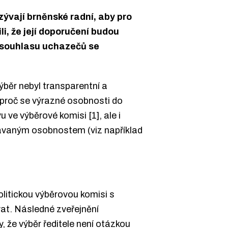
zývají brněnské radní, aby pro
i, že její doporučení budou
 souhlasu uchazečů se
ýběr nebyl transparentní a
d proč se výrazné osobnosti do
u ve výběrové komisi [1], ale i
návaným osobnostem (viz například
olitickou výběrovou komisi s
at. Následné zveřejnění
 že výběr ředitele není otázkou