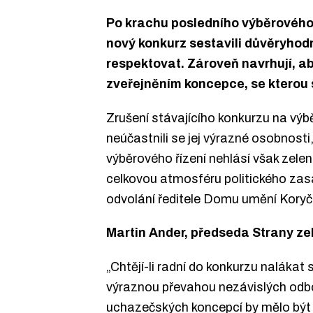
Po krachu posledního výběrového ř
nový konkurz sestavili důvěryhodn
respektovat. Zároveň navrhují, 
zveřejněním koncepce, se kterou 
Zrušení stávajícího konkurzu na výbě
neúčastnili se jej výrazné osobnosti
výběrového řízení nehlásí však zelení 
celkovou atmosféru politického zas
odvolání ředitele Domu umění Koryč
Martin Ander, předseda Strany ze
„Chtějí-li radní do konkurzu naláka
výraznou převahou nezávislých odbor
uchazečských koncepcí by mělo být s