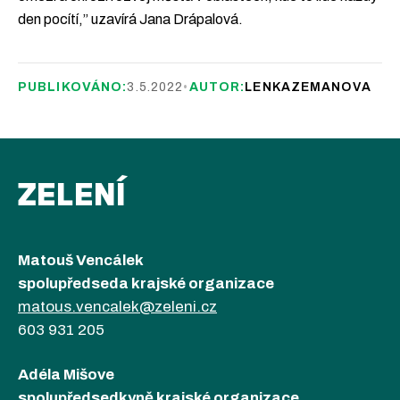
den pocítí,” uzavírá Jana Drápalová.
PUBLIKOVÁNO:
3.5.2022
•
AUTOR:
LENKAZEMANOVA
ZELENÍ
Matouš Vencálek
spolupředseda krajské organizace
matous.vencalek@zeleni.cz
603 931 205
Adéla Mišove
spolupředsedkyně krajské organizace