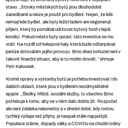
stavu. „Stovky městských bytů jsou dlouhodobě
zanedbané a nelze je použít pro bydlení. Nejen, že lidé
nemají kde bydlet, ale byty ležící ladem ani negenerují
příjem, který by pomáhal udržovat bytový fond v lepší
kondici. Pokud město byty opraví, tato investice se mu
vrátí. Na rozdíl od hokejové haly, která bude odčerpávat
peníze dotováním jejího provozu. Brno dnes bohužel není v
takové finanční situaci, aby si to mohlo dovolit,” shrnuje
Petr Kalousek.
Kromě opravy a výstavby bytů je potřeba investovat i do
dalších oblastí, které jsou s bydlením neodmyslitelně
spjaté. „Školky, hřiště, sociální služby, to všechno Brno
potřebuje k tomu, aby se v něm dalo dobře žít. Rozpočet
ale není zdaleka nekonečný a v dnešní době, kdy rostou
rychleji výdaje než příjmy, je naopak stále napjatější.
Populace stárne, dopady války a COVIDu na chudší rodiny