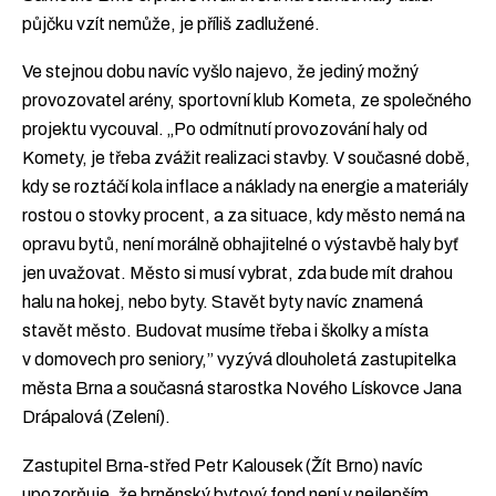
půjčku vzít nemůže, je příliš zadlužené.
Ve stejnou dobu navíc vyšlo najevo, že jediný možný
provozovatel arény, sportovní klub Kometa, ze společného
projektu vycouval. „Po odmítnutí provozování haly od
Komety, je třeba zvážit realizaci stavby. V současné době,
kdy se roztáčí kola inflace a náklady na energie a materiály
rostou o stovky procent, a za situace, kdy město nemá na
opravu bytů, není morálně obhajitelné o výstavbě haly byť
jen uvažovat. Město si musí vybrat, zda bude mít drahou
halu na hokej, nebo byty. Stavět byty navíc znamená
stavět město. Budovat musíme třeba i školky a místa
v domovech pro seniory,” vyzývá dlouholetá zastupitelka
města Brna a současná starostka Nového Lískovce Jana
Drápalová (Zelení).
Zastupitel Brna-střed Petr Kalousek (Žít Brno) navíc
upozorňuje, že brněnský bytový fond není v nejlepším