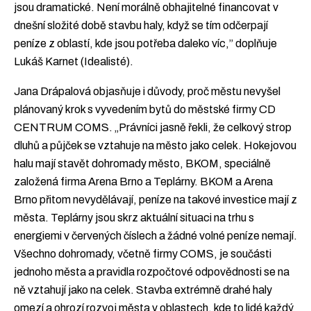
jsou dramatické. Není morálně obhajitelné financovat v
dnešní složité době stavbu haly, když se tím odčerpají
peníze z oblastí, kde jsou potřeba daleko víc,” doplňuje
Lukáš Karnet (Idealisté).
Jana Drápalová objasňuje i důvody, proč městu nevyšel
plánovaný krok s vyvedením bytů do městské firmy CD
CENTRUM COMS. „Právníci jasně řekli, že celkový strop
dluhů a půjček se vztahuje na město jako celek. Hokejovou
halu mají stavět dohromady město, BKOM, speciálně
založená firma Arena Brno a Teplárny. BKOM a Arena
Brno přitom nevydělávají, peníze na takové investice mají z
města. Teplárny jsou skrz aktuální situaci na trhu s
energiemi v červených číslech a žádné volné peníze nemají.
Všechno dohromady, včetně firmy COMS, je součásti
jednoho města a pravidla rozpočtové odpovědnosti se na
ně vztahují jako na celek. Stavba extrémně drahé haly
omezí a ohrozí rozvoj města v oblastech, kde to lidé každý