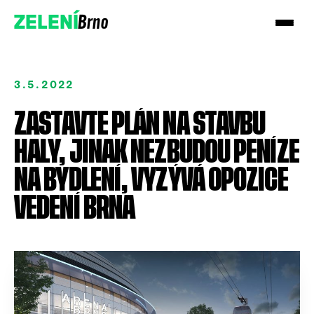
Brno
ZELENÍ
3.5.2022
ZASTAVTE PLÁN NA STAVBU
HALY, JINAK NEZBUDOU PENÍZE
Přidejte se!
NA BYDLENÍ, VYZÝVÁ OPOZICE
VEDENÍ BRNA
Podpořte nás darem