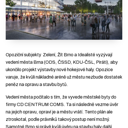
Opoziční subjekty Zelení, Žít Brno a Idealisté vyzývají
vedení města Brna (ODS, ČSSD, KDU-ČSL, Piráti), aby
ukončilo projekt výstavby nové hokejové haly. Opozice
varuje, že kvůli nákladné aréně už městu nezbude dostatek
peněz na opravu a stavbu bytů.
Vedení města počítalo s tím, že vyvede městské byty do
firmy CD CENTRUM COMS. Ta si následně vezme úvěr
na jejich opravu, opraví je a městu vrátí. Tento plán ale
ztroskotal, podle právníků takový postup není možný.
Samotné Brno si právě kvůli úvěru na stavbu haly další