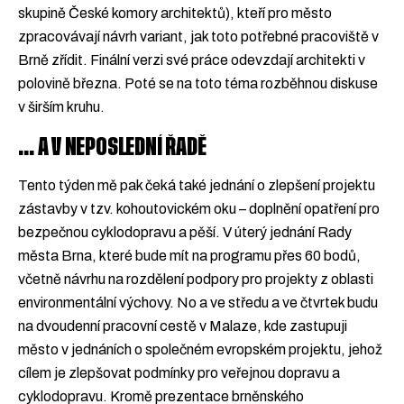
skupině České komory architektů), kteří pro město
zpracovávají návrh variant, jak toto potřebné pracoviště v
Brně zřídit. Finální verzi své práce odevzdají architekti v
polovině března. Poté se na toto téma rozběhnou diskuse
v širším kruhu.
… A V NEPOSLEDNÍ ŘADĚ
Tento týden mě pak čeká také jednání o zlepšení projektu
zástavby v tzv. kohoutovickém oku – doplnění opatření pro
bezpečnou cyklodopravu a pěší. V úterý jednání Rady
města Brna, které bude mít na programu přes 60 bodů,
včetně návrhu na rozdělení podpory pro projekty z oblasti
environmentální výchovy. No a ve středu a ve čtvrtek budu
na dvoudenní pracovní cestě v Malaze, kde zastupuji
město v jednáních o společném evropském projektu, jehož
cílem je zlepšovat podmínky pro veřejnou dopravu a
cyklodopravu. Kromě prezentace brněnského