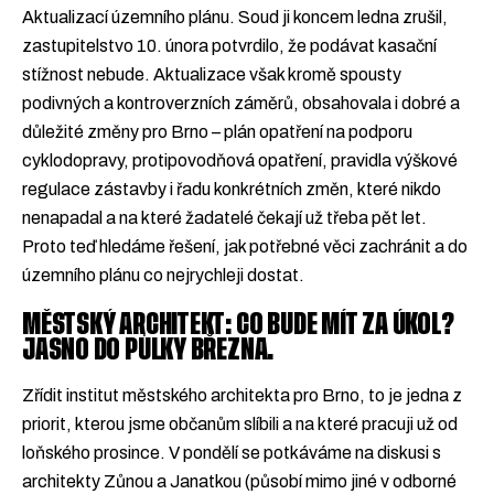
Aktualizací územního plánu. Soud ji koncem ledna zrušil,
zastupitelstvo 10. února potvrdilo, že podávat kasační
stížnost nebude. Aktualizace však kromě spousty
podivných a kontroverzních záměrů, obsahovala i dobré a
důležité změny pro Brno – plán opatření na podporu
cyklodopravy, protipovodňová opatření, pravidla výškové
regulace zástavby i řadu konkrétních změn, které nikdo
nenapadal a na které žadatelé čekají už třeba pět let.
Proto teď hledáme řešení, jak potřebné věci zachránit a do
územního plánu co nejrychleji dostat.
MĚSTSKÝ ARCHITEKT: CO BUDE MÍT ZA ÚKOL?
JASNO DO PŮLKY BŘEZNA.
Zřídit institut městského architekta pro Brno, to je jedna z
priorit, kterou jsme občanům slíbili a na které pracuji už od
loňského prosince. V pondělí se potkáváme na diskusi s
architekty Zůnou a Janatkou (působí mimo jiné v odborné