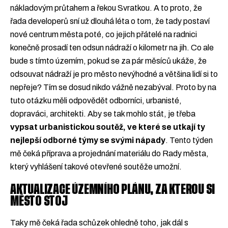
nákladovým průtahem a řekou Svratkou. A to proto, že
řada developerů sní už dlouhá léta o tom, že tady postaví
nové centrum města poté, co jejich přátelé na radnici
konečně prosadí ten odsun nádraží o kilometr na jih. Co ale
bude s tímto územím, pokud se za pár měsíců ukáže, že
odsouvat nádraží je pro město nevýhodné a většina lidí si to
nepřeje? Tím se dosud nikdo vážně nezabýval. Proto by na
tuto otázku měli odpovědět odborníci, urbanisté,
dopraváci, architekti. Aby se tak mohlo stát, je třeba
vypsat urbanistickou soutěž, ve které se utkají ty
nejlepší odborné týmy se svými nápady
. Tento týden
mě čeká příprava a projednání materiálu do Rady města,
který vyhlášení takové otevřené soutěže umožní.
AKTUALIZACE ÚZEMNÍHO PLÁNU, ZA KTEROU SI
MĚSTO STOJ
Taky mě čeká řada schůzek ohledně toho, jak dál s