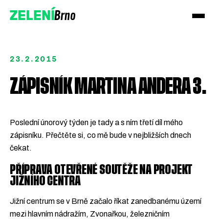
Brno
ZELENÍ
23.2.2015
ZÁPISNÍK MARTINA ANDERA 3.
Přidejte se!
Poslední únorový týden je tady a s ním třetí díl mého
zápisníku. Přečtěte si, co mě bude v nejbližších dnech
Podpořte nás darem
čekat.
PŘÍPRAVA OTEVŘENÉ SOUTĚŽE NA PROJEKT
JIŽNÍHO CENTRA
Jižní centrum se v Brně začalo říkat zanedbanému území
mezi hlavním nádražím, Zvonařkou, železničním