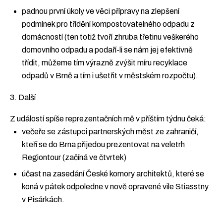
padnou první úkoly ve věci přípravy na zlepšení
podmínek pro třídění kompostovatelného odpadu z
domácností (ten totiž tvoří zhruba třetinu veškerého
domovního odpadu a podaří-li se nám jej efektivně
třídit, můžeme tím výrazně zvýšit míru recyklace
odpadů v Brně a tím i ušetřit v městském rozpočtu).
3. Další
Z událostí spíše reprezentačních mě v příštím týdnu čeká:
večeře se zástupci partnerských měst ze zahraničí,
kteří se do Brna přijedou prezentovat na veletrh
Regiontour (začíná ve čtvrtek)
účast na zasedání České komory architektů, které se
koná v pátek odpoledne v nově opravené vile Stiasstny
v Pisárkách.