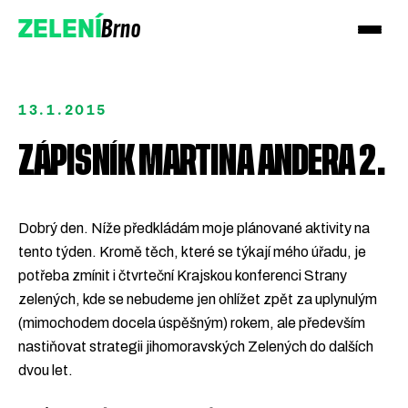
Brno
ZELENÍ
13.1.2015
ZÁPISNÍK MARTINA ANDERA 2.
Přidejte se!
Dobrý den. Níže předkládám moje plánované aktivity na
tento týden. Kromě těch, které se týkají mého úřadu, je
Podpořte nás darem
potřeba zmínit i čtvrteční Krajskou konferenci Strany
zelených, kde se nebudeme jen ohlížet zpět za uplynulým
(mimochodem docela úspěšným) rokem, ale především
nastiňovat strategii jihomoravských Zelených do dalších
dvou let.