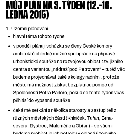
MŮJ PLÁN NA 3. TÝDEN (12.-16.
LEDNA 2015)
1. Územní plánování
hlavní téma tohoto týdne
v pondělí plánuji schůzku se členy České komory
architektů ohledně možné spolupráce na přípravě
urbanistické soutěže na rozvojovou oblast tzv. jižního
centra s variantou „nádraží pod Petrovem“ – tutéž věc
budeme projednávat také s kolegy radními, protože
město má možnost získat bezplatnou pomoc od
Společnosti Petra Parléře, pokud se tento týden včas
přihlásí do vypsané soutěže
čeká mě setkání s několika starosty a zastupiteli z
různých městských částí (Kníniček, Tuřan, Brna-
severu, Bystrce, Maloměřic a Obřan) – se všemi
budeme probírat jejich potřeby v oblasti územního