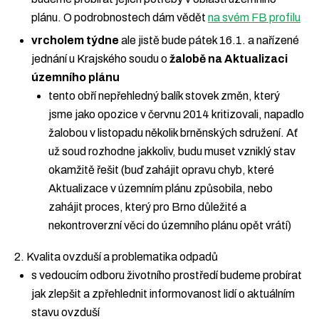
plánu. O podrobnostech dám vědět
na svém FB profilu
vrcholem týdne
ale jistě bude pátek 16.1. a nařízené
jednání u Krajského soudu o
žalobě na Aktualizaci
územního plánu
tento obří nepřehledný balík stovek změn, který
jsme jako opozice v červnu 2014 kritizovali, napadlo
žalobou v listopadu několik brněnských sdružení. Ať
už soud rozhodne jakkoliv, budu muset vzniklý stav
okamžitě řešit (buď zahájit opravu chyb, které
Aktualizace v územním plánu způsobila, nebo
zahájit proces, který pro Brno důležité a
nekontroverzní věci do územního plánu opět vrátí)
2. Kvalita ovzduší a problematika odpadů
s vedoucím odboru životního prostředí budeme probírat
jak zlepšit a zpřehlednit informovanost lidí o aktuálním
stavu ovzduší