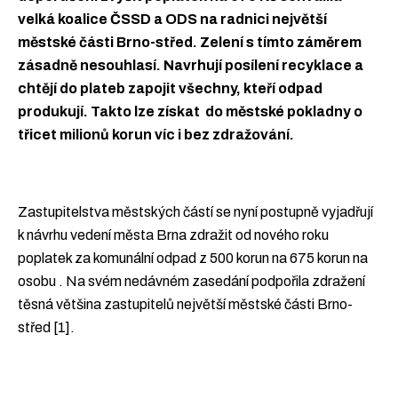
velká koalice ČSSD a ODS na radnici největší
městské části Brno-střed. Zelení s tímto záměrem
zásadně nesouhlasí. Navrhují posílení recyklace a
chtějí do plateb zapojit všechny, kteří odpad
produkují. Takto lze získat do městské pokladny o
třicet milionů korun víc i bez zdražování.
Zastupitelstva městských částí se nyní postupně vyjadřují
k návrhu vedení města Brna zdražit od nového roku
poplatek za komunální odpad z 500 korun na 675 korun na
osobu . Na svém nedávném zasedání podpořila zdražení
těsná většina zastupitelů největší městské části Brno-
střed [1].