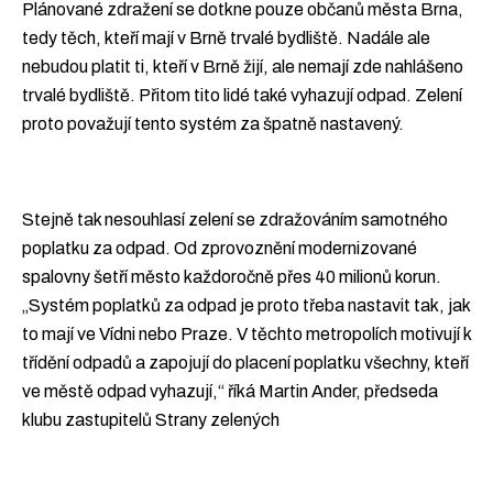
Plánované zdražení se dotkne pouze občanů města Brna,
tedy těch, kteří mají v Brně trvalé bydliště. Nadále ale
nebudou platit ti, kteří v Brně žijí, ale nemají zde nahlášeno
trvalé bydliště. Přitom tito lidé také vyhazují odpad. Zelení
proto považují tento systém za špatně nastavený.
Stejně tak nesouhlasí zelení se zdražováním samotného
poplatku za odpad. Od zprovoznění modernizované
spalovny šetří město každoročně přes 40 milionů korun.
„Systém poplatků za odpad je proto třeba nastavit tak, jak
to mají ve Vídni nebo Praze. V těchto metropolích motivují k
třídění odpadů a zapojují do placení poplatku všechny, kteří
ve městě odpad vyhazují,“ říká Martin Ander, předseda
klubu zastupitelů Strany zelených