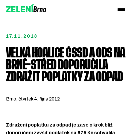
Brno
ZELENÍ
17.11.2013
VELKÁ KOALICE ČSSD A ODS NA
BRNĚ-STŘED DOPORUČILA
Přidejte se!
ZDRAŽIT POPLATKY ZA ODPAD
Podpořte nás darem
Brno, čtvrtek 4. října 2012
Zdražení poplatku za odpad je zase o krok blíž –
doporučení zvýšit poplatek na 675 Kč schválila