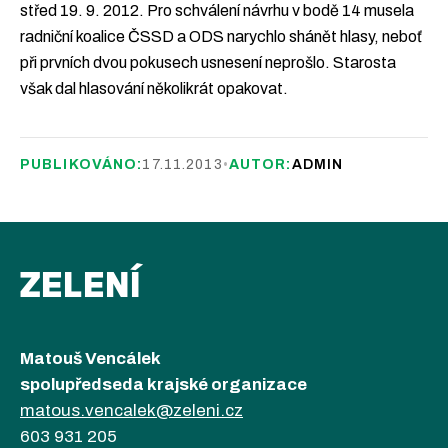
střed 19. 9. 2012. Pro schválení návrhu v bodě 14 musela
radniční koalice ČSSD a ODS narychlo shánět hlasy, neboť
při prvních dvou pokusech usnesení neprošlo. Starosta
však dal hlasování několikrát opakovat.
PUBLIKOVÁNO:
17.11.2013
•
AUTOR:
ADMIN
ZELENÍ
Matouš Vencálek
spolupředseda krajské organizace
matous.vencalek@zeleni.cz
603 931 205