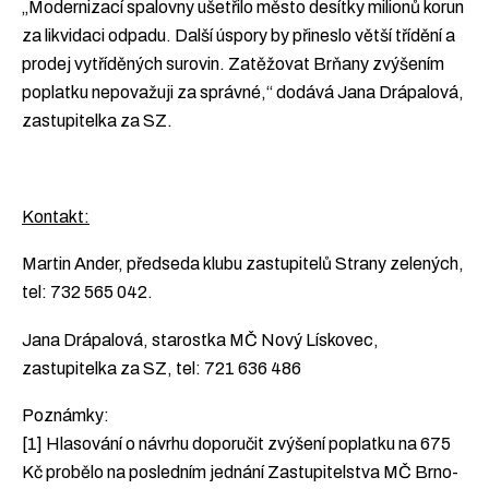
„Modernizací spalovny ušetřilo město desítky milionů korun
za likvidaci odpadu. Další úspory by přineslo větší třídění a
prodej vytříděných surovin. Zatěžovat Brňany zvýšením
poplatku nepovažuji za správné,“ dodává Jana Drápalová,
zastupitelka za SZ.
Kontakt:
Martin Ander, předseda klubu zastupitelů Strany zelených,
tel: 732 565 042.
Jana Drápalová, starostka MČ Nový Lískovec,
zastupitelka za SZ, tel: 721 636 486
Poznámky:
[1] Hlasování o návrhu doporučit zvýšení poplatku na 675
Kč probělo na posledním jednání Zastupitelstva MČ Brno-