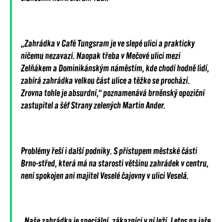
„Zahrádka v Café Tungsram je ve slepé ulici a prakticky
ničemu nezavazí. Naopak třeba v Mečové ulici mezi
Zelňákem a Dominikánským náměstím, kde chodí hodně lidí,
zabírá zahrádka velkou část ulice a těžko se prochází.
Zrovna tohle je absurdní,“ poznamenává
brněnský opoziční
zastupitel a šéf Strany zelených Martin Ander.
Problémy řeší i další podniky. S přístupem městské části
Brno-střed, která má na starosti většinu zahrádek v centru,
není spokojen ani majitel Veselé čajovny v ulici Veselá.
„Naše zahrádka je speciální, zákazníci v ní leží. Letos na jaře