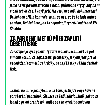
jsme navíc pořídili střechu a boční průhledné kryty, aby na ní
mohli trávit čas, i když prší. Na vše jsme měli dokumentaci.
Druhý den přišla kontrola, ptali se nás, co že to tady máme
za stan. Teď čekáme, jak to dopadne,“ vypráví naštvaně Jiří
Šlechta.
ZA PÁR CENTIMETRŮ PŘES ZAPLATÍ
DESETITISÍCE
Zarážející je výše pokut. Ty totiž mohou dosáhnout až půl
milionu korun. Za nejčastější prohřešky, jakými jsou právě
nedodržení rozměrů zahrádky, padají částky v řádu desítek
tisíc.
„Záleží na míře pochybení a na tom, jestli jde o opakované
porušování podmínek. Situace se řeší individuálně, pokud se
jedná o první prohřešek, může se vše vyřešit domluvou.