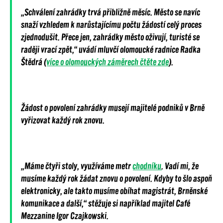
„Schválení zahrádky trvá přibližně měsíc. Město se navíc
snaží vzhledem k narůstajícímu počtu žádostí celý proces
zjednodušit. Přece jen, zahrádky město oživují, turisté se
raději vrací zpět,“ uvádí mluvčí olomoucké radnice Radka
Štědrá (
více o olomouckých záměrech čtěte zde
).
Žádost o povolení zahrádky musejí majitelé podniků v Brně
vyřizovat každý rok znovu.
„Máme čtyři stoly, využíváme metr
chodníku
. Vadí mi, že
musíme každý rok žádat znovu o povolení. Kdyby to šlo aspoň
elektronicky, ale takto musíme obíhat magistrát, Brněnské
komunikace a další,“ stěžuje si například majitel Café
Mezzanine Igor Czajkowski.