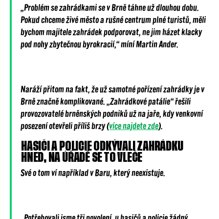
„Problém se zahrádkami se v Brně táhne už dlouhou dobu.
Pokud chceme živé město a rušné centrum plné turistů, měli
bychom majitele zahrádek podporovat, ne jim házet klacky
pod nohy zbytečnou byrokracií,“ míní
Martin Ander.
Naráží přitom na fakt, že už samotné pořízení zahrádky je v
Brně značně komplikované. „Zahrádkové patálie“ řešili
provozovatelé brněnských podniků už na jaře, kdy venkovní
posezení otevřeli příliš brzy (
více najdete zde
).
HASIČI A POLICIE ODKÝVALI ZAHRÁDKU
HNED, NA ÚŘADĚ SE TO VLEČE
Své o tom ví například v Baru, který neexistuje.
„Potřebovali jsme tři povolení, u hasičů a policie žádný