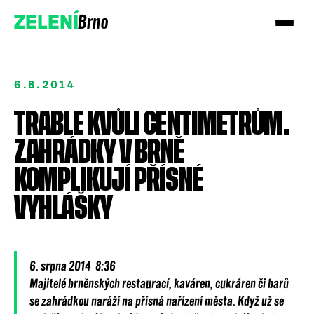
Brno
ZELENÍ
6.8.2014
TRABLE KVŮLI CENTIMETRŮM.
ZAHRÁDKY V BRNĚ
Přidejte se!
KOMPLIKUJÍ PŘÍSNÉ
VYHLÁŠKY
Podpořte nás darem
6. srpna 2014 8:36
Majitelé brněnských restaurací, kaváren, cukráren či barů
se zahrádkou naráží na přísná nařízení města. Když už se