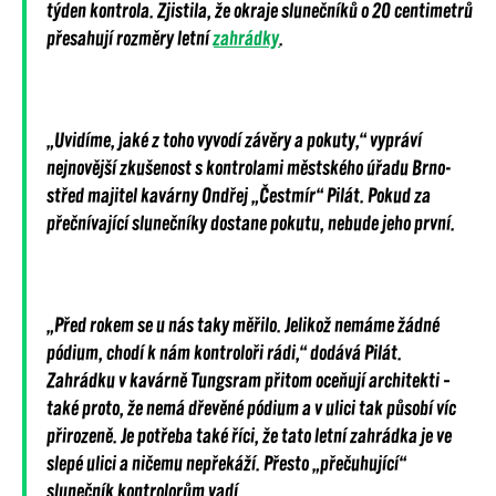
týden kontrola. Zjistila, že okraje slunečníků o 20 centimetrů
přesahují rozměry letní
zahrádky
.
„Uvidíme, jaké z toho vyvodí závěry a pokuty,“ vypráví
nejnovější zkušenost s kontrolami městského úřadu Brno-
střed majitel kavárny Ondřej „Čestmír“ Pilát. Pokud za
přečnívající slunečníky dostane pokutu, nebude jeho první.
„Před rokem se u nás taky měřilo. Jelikož nemáme žádné
pódium, chodí k nám kontroloři rádi,“ dodává Pilát.
Zahrádku v kavárně Tungsram přitom oceňují architekti –
také proto, že nemá dřevěné pódium a v ulici tak působí víc
přirozeně. Je potřeba také říci, že tato letní zahrádka je ve
slepé ulici a ničemu nepřekáží. Přesto „přečuhující“
slunečník kontrolorům vadí.