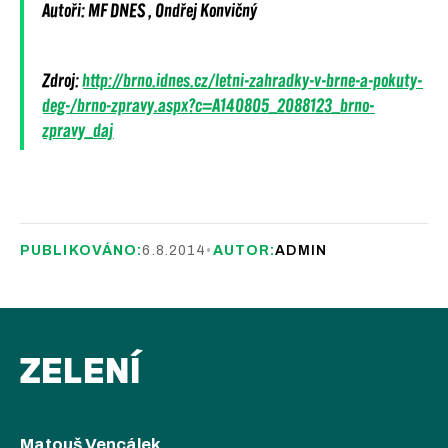
Autoři: MF DNES , Ondřej Konvičný
Zdroj:
http://brno.idnes.cz/letni-zahradky-v-brne-a-pokuty-
deg-/brno-zpravy.aspx?c=A140805_2088123_brno-
zpravy_daj
PUBLIKOVÁNO:
6.8.2014
•
AUTOR:
ADMIN
ZELENÍ
Matouš Vencálek