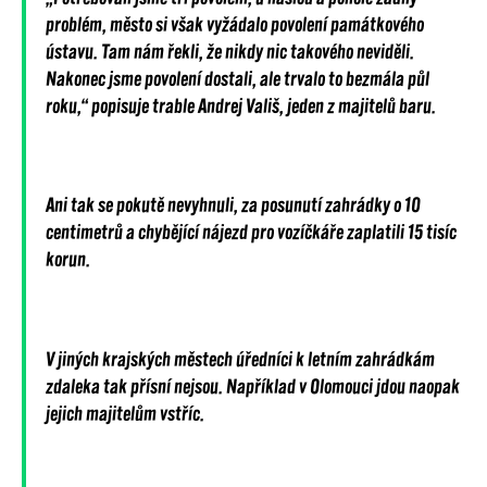
problém, město si však vyžádalo povolení památkového
ústavu. Tam nám řekli, že nikdy nic takového neviděli.
Nakonec jsme povolení dostali, ale trvalo to bezmála půl
roku,“ popisuje trable Andrej Vališ, jeden z majitelů baru.
Ani tak se pokutě nevyhnuli, za posunutí zahrádky o 10
centimetrů a chybějící nájezd pro vozíčkáře zaplatili 15 tisíc
korun.
V jiných krajských městech úředníci k letním zahrádkám
zdaleka tak přísní nejsou. Například v Olomouci jdou naopak
jejich majitelům vstříc.