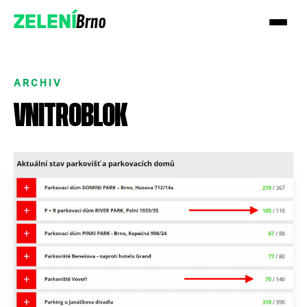
Brno
ZELENÍ
ARCHIV
VNITROBLOK
Přidejte se!
Podpořte nás darem