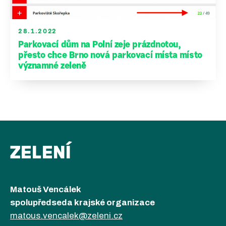
28.1.2022
Parkovací dům na Polní zeje prázdnotou,
přesto chce Brno nová parkovací místa místo
významné zeleně
ZELENÍ
Matouš Vencálek
spolupředseda krajské organizace
matous.vencalek@zeleni.cz