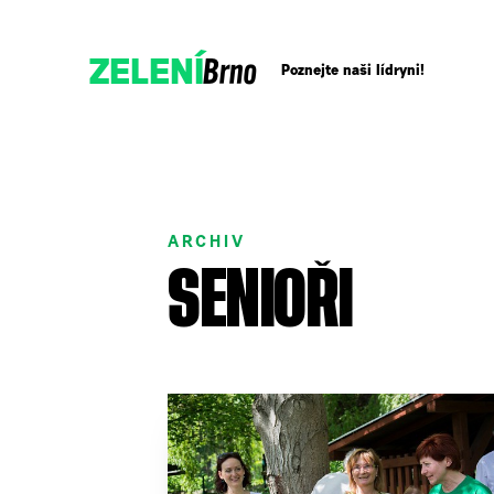
Brno
ZELENÍ
Poznejte naši lídryni!
Přidejte se!
ARCHIV
Podpořte nás darem
SENIOŘI