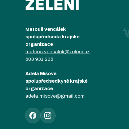
ZELENÍ
Matouš Vencálek
spolupředseda krajské
organizace
matous.vencalek@zeleni.cz
603 931 205
Adéla Mišove
spolupředsedkyně krajské
organizace
adela.misove@gmail.com