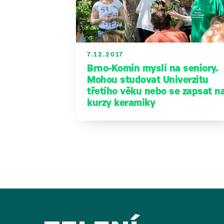
7.12.2017
Brno-Komín myslí na seniory.
Mohou studovat Univerzitu
třetího věku nebo se zapsat n
kurzy keramiky