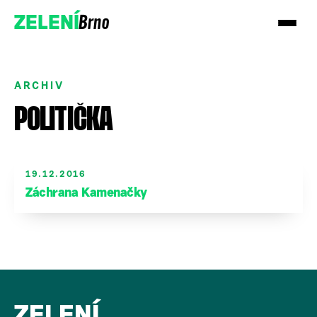
Brno
ZELENÍ
ARCHIV
POLITIČKA
Přidejte se!
19.12.2016
Záchrana Kamenačky
Podpořte nás darem
ZELENÍ