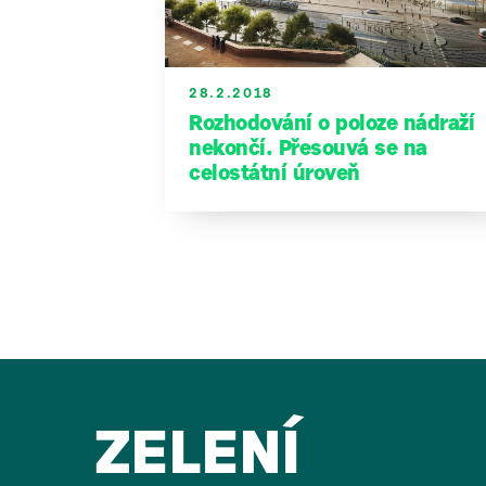
28.2.2018
Rozhodování o poloze nádraží
nekončí. Přesouvá se na
celostátní úroveň
ZELENÍ