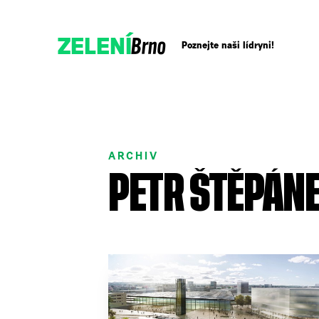
Brno
ZELENÍ
Poznejte naši lídryni!
Přidejte se!
ARCHIV
Podpořte nás darem
PETR ŠTĚPÁN