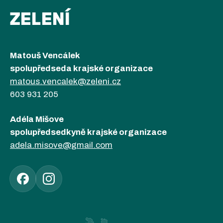
ZELENÍ
Matouš Vencálek
spolupředseda krajské organizace
matous.vencalek@zeleni.cz
603 931 205
Adéla Mišove
spolupředsedkyně krajské organizace
adela.misove@gmail.com