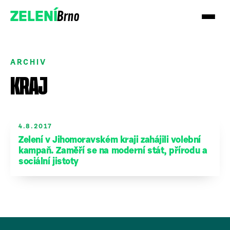
Brno
ZELENÍ
ARCHIV
KRAJ
Přidejte se!
4.8.2017
Zelení v Jihomoravském kraji zahájili volební
Podpořte nás darem
kampaň. Zaměří se na moderní stát, přírodu a
sociální jistoty