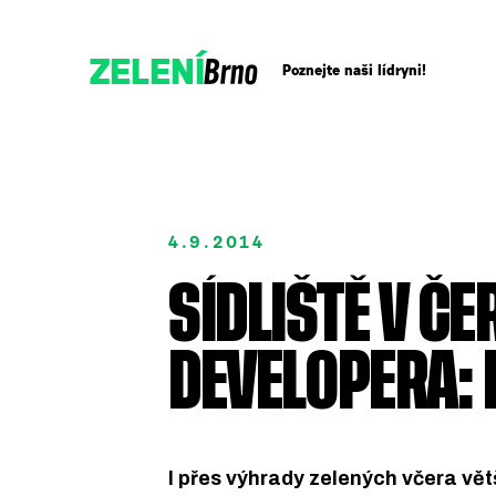
Brno
ZELENÍ
Poznejte naši lídryni!
Přidejte se!
4.9.2014
Podpořte nás darem
SÍDLIŠTĚ V Č
DEVELOPERA: 
I přes výhrady zelených včera vě