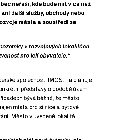
bec neřeší, kde bude mít více než
 ani další služby, obchody nebo
rozvoje města a soustředí se
á pozemky v rozvojových lokalitách
venost pro její obyvatele,“
operské společnosti IMOS. Ta plánuje
 konkrétní představy o podobě území
případech bývá běžné, že město
ejen místa pro silnice a bytové
ání. Město v uvedené lokalitě