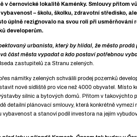
tě v černovické lokalitě Kaménky. Smlouvy přitom vů
bavenost – školu, školku, zdravotní středisko, ale
to úplně rezignovalo na svou roli při usměrňování 
ků developerům.
pektovaný urbanista, který by hlídal, že město prod
ová část města vypadat a kdo postaví potřebnou vyba
dseda zastupitelů za Stranu zelených.
 přes námitky zelených schválili prodej pozemků devel
stavit nové sídliště pro více než 4000 obyvatel. Místo
ýstavby silnic a bytových domů. Přitom v takovýchto 
ě detailní plánovací smlouvy, která konkrétně vymezí n
vybavenost a stanoví podíl investora na jejím vybudov