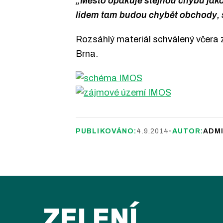
„Město opakuje stejnou chybu jako
lidem tam budou chybět obchody, sl
Rozsáhlý materiál schválený včera 
Brna.
PUBLIKOVÁNO:
4.9.2014
•
AUTOR:
ADM
ZELENÍ