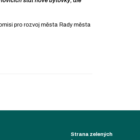
ovicích stát nové bytovky, ale
Komisi pro rozvoj města Rady města
Strana zelených