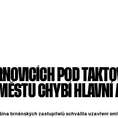
ERNOVICÍCH POD TAKT
MĚSTU CHYBÍ HLAVNÍ
tšina brněnských zastupitelů schválila uzavření sm