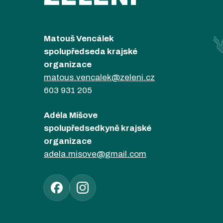
Matouš Vencálek
spolupředseda krajské
organizace
matous.vencalek@zeleni.cz
603 931 205
Adéla Mišove
spolupředsedkyně krajské
organizace
adela.misove@gmail.com