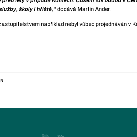
 před lety v případě Kamech. Časem tak budou v Čern
užby, školy i hřiště,“
dodává Martin Ander.
zastupitelstvem například nebyl vůbec projednáván v 
IN