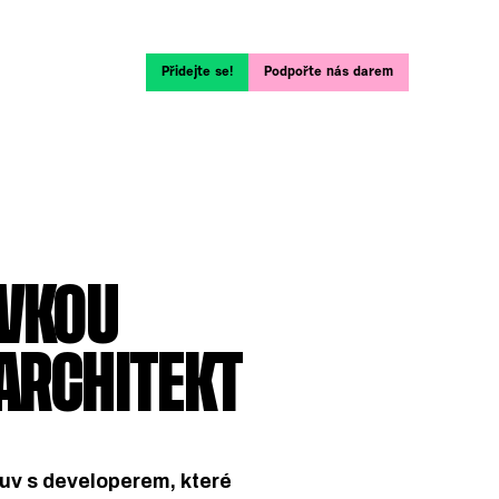
Přidejte se!
Podpořte nás darem
OVKOU
 ARCHITEKT
luv s developerem, které