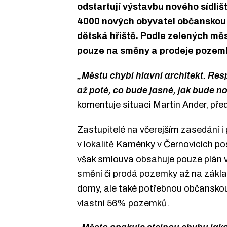
odstartují výstavbu nového sídliš
4000 nových obyvatel občanskou vy
dětská hřiště. Podle zelených měs
pouze na směny a prodeje pozem
„Městu chybí hlavní architekt. Res
až poté, co bude jasné, jak bude n
komentuje situaci Martin Ander, pře
Zastupitelé na včerejším zasedání i
v lokalitě Kaménky v Černovicích po
však smlouva obsahuje pouze plán v
smění či prodá pozemky až na základ
domy, ale také potřebnou občanskou 
vlastní 56% pozemků.