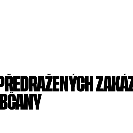
 PŘEDRAŽENÝCH ZAKÁZ
OBČANY