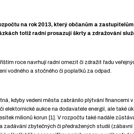
 rozpočtu na rok 2013, který občanům a zastupitel
zkách totiž radní prosazují škrty a zdražování slu
íštím roce navrhují radní omezit či zdražit řadu veřejný
žení vodného a stočného či poplatků za odpad.
tná, kdyby vedení města zabránilo plýtvání financemi v
i elektornické aukce na dodavatele energií, ale také úk
sítek milionů korun [1]. V rozpočtu také nadále zůstáva
 zadávání zbytečných či předražených studií (zábavní 