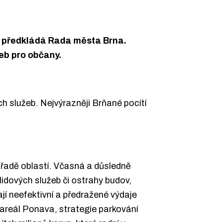
ům předkládá Rada města Brna.
žeb pro občany.
ch služeb. Nejvýrazněji Brňané pocítí
 řadě oblastí. Včasná a důsledně
lidových služeb či ostrahy budov,
jí neefektivní a předražené výdaje
areál Ponava, strategie parkování