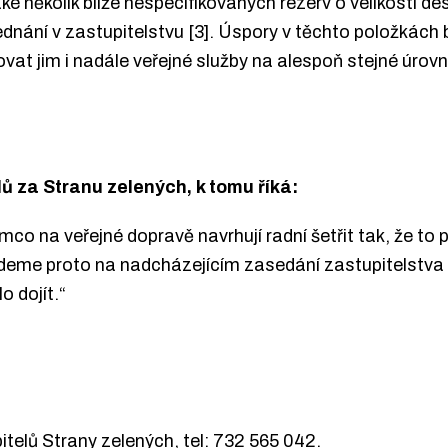
é několik blíže nespecifikovaných rezerv o velikosti desí
jednání v zastupitelstvu [3]. Úspory v těchto položkách
vat jim i nadále veřejné služby na alespoň stejné úrovn
ů za Stranu zelených, k tomu říká:
co na veřejné dopravě navrhují radní šetřit tak, že to
Budeme proto na nadcházejícím zasedání zastupitelstva 
 dojít.“
itelů Strany zelených, tel: 732 565 042.