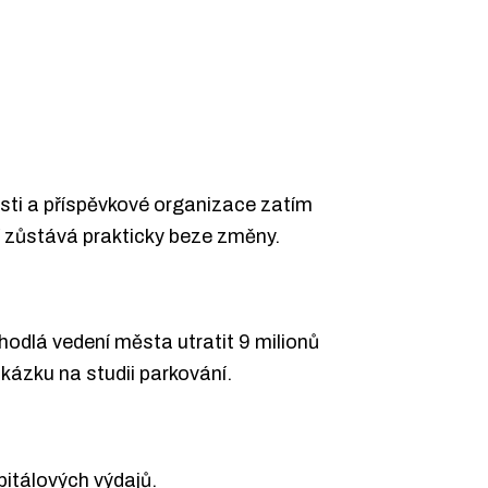
ásti a příspěvkové organizace zatím
í zůstává prakticky beze změny.
odlá vedení města utratit 9 milionů
kázku na studii parkování.
pitálových výdajů.