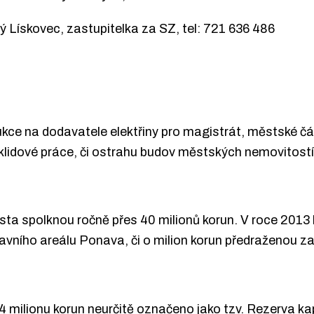
Lískovec, zastupitelka za SZ, tel: 721 636 486
ukce na dodavatele elektřiny pro magistrát, městské č
klidové práce, či ostrahu budov městských nemovitost
a spolknou ročně přes 40 milionů korun. V roce 2013 h
bavního areálu Ponava, či o milion korun předraženou za
4,4 milionu korun neurčitě označeno jako tzv. Rezerva ka