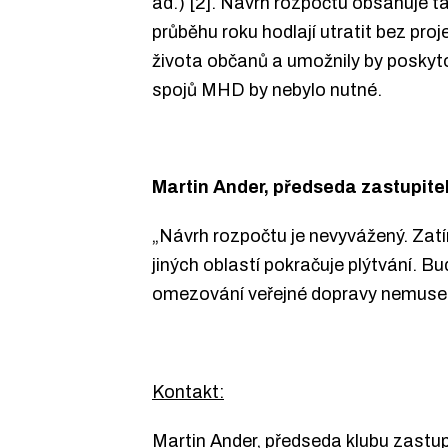
ad.) [2]. Návrh rozpočtu obsahuje tak
průběhu roku hodlají utratit bez pro
života občanů a umožnily by poskyto
spojů MHD by nebylo nutné.
Martin Ander, předseda zastupitel
„Návrh rozpočtu je nevyvážený. Zatím
jiných oblastí pokračuje plýtvání. 
omezování veřejné dopravy nemuselo
Kontakt:
Martin Ander, předseda klubu zastup