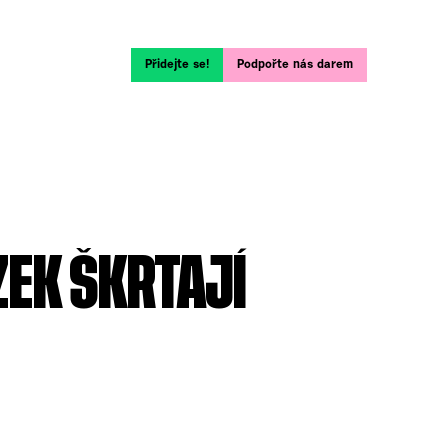
Přidejte se!
Podpořte nás darem
EK ŠKRTAJÍ