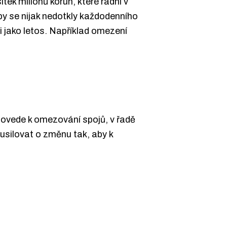
tek milionů korun, které radní v
 by se nijak nedotkly každodenního
i jako letos. Například omezení
 povede k omezování spojů, v řadě
usilovat o změnu tak, aby k