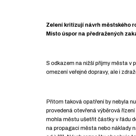
Zelení kritizují návrh městského
Místo úspor na předražených zaká
S odkazem na nižší příjmy města v př
omezení veřejné dopravy, ale i zdra
Přitom taková opatření by nebyla nu
provedená otevřená výběrová řízení č
mohla městu ušetřit částky v řádu de
na propagaci města nebo náklady na