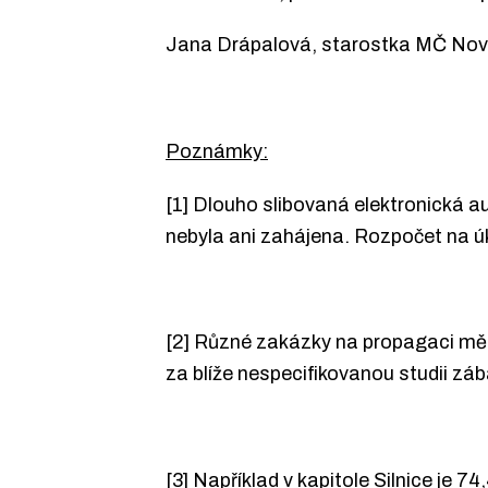
Jana Drápalová, starostka MČ Nový 
Poznámky:
[1] Dlouho slibovaná elektronická a
nebyla ani zahájena. Rozpočet na ú
[2] Různé zakázky na propagaci měst
za blíže nespecifikovanou studii zá
[3] Například v kapitole Silnice je 7