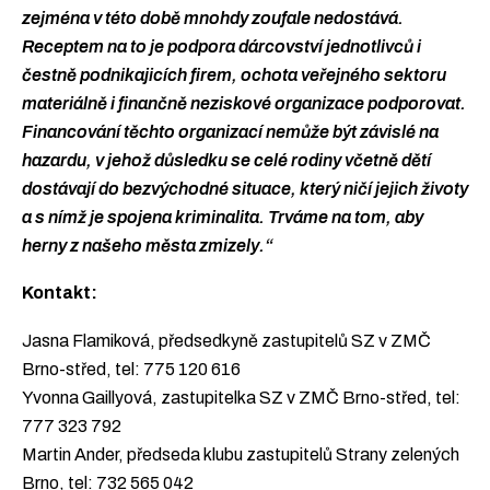
zejména v této době mnohdy zoufale nedostává.
Receptem na to je podpora dárcovství jednotlivců i
čestně podnikajicích firem, ochota veřejného sektoru
materiálně i finančně neziskové organizace podporovat.
Financování těchto organizací nemůže být závislé na
hazardu, v jehož důsledku se celé rodiny včetně dětí
dostávají do bezvýchodné situace, který ničí jejich životy
a s nímž je spojena kriminalita. Trváme na tom, aby
herny z našeho města zmizely.“
Kontakt:
Jasna Flamiková, předsedkyně zastupitelů SZ v ZMČ
Brno-střed, tel: 775 120 616
Yvonna Gaillyová, zastupitelka SZ v ZMČ Brno-střed, tel:
777 323 792
Martin Ander, předseda klubu zastupitelů Strany zelených
Brno, tel: 732 565 042