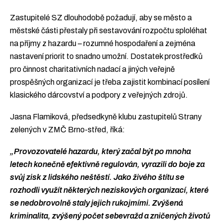
Zastupitelé SZ dlouhodobě požadují, aby se město a
městské části přestaly při sestavování rozpočtu sploléhat
na příjmy z hazardu – rozumné hospodaření a zejména
nastavení priorit to snadno umožní. Dostatek prostředků
pro činnost charitativních nadací a jiných veřejně
prospěšných organizací je třeba zajistit kombinací posílení
klasického dárcovství a podpory z veřejných zdrojů.
Jasna Flamiková, předsedkyně klubu zastupitelů Strany
zelených v ZMČ Brno-střed, říká:
„Provozovatelé hazardu, který začal být po mnoha
letech konečně efektivně regulován, vyrazili do boje za
svůj zisk z lidského neštěstí. Jako živého štítu se
rozhodli využít některých neziskových organizací, které
se nedobrovolně staly jejich rukojmími. Zvýšená
kriminalita, zvýšený počet sebevražd a zničených životů