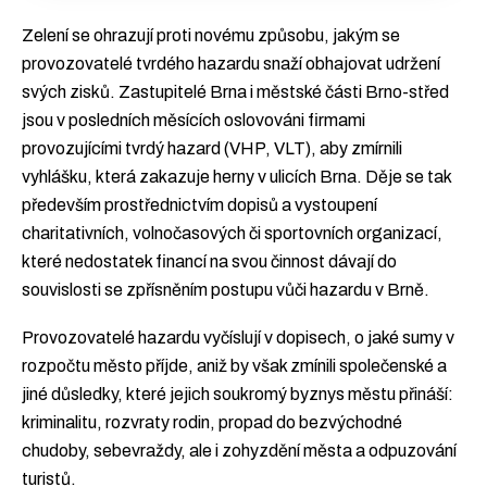
Zelení se ohrazují proti novému způsobu, jakým se
provozovatelé tvrdého hazardu snaží obhajovat udržení
svých zisků. Zastupitelé Brna i městské části Brno-střed
jsou v posledních měsících oslovováni firmami
provozujícími tvrdý hazard (VHP, VLT), aby zmírnili
vyhlášku, která zakazuje herny v ulicích Brna. Děje se tak
především prostřednictvím dopisů a vystoupení
charitativních, volnočasových či sportovních organizací,
které nedostatek financí na svou činnost dávají do
souvislosti se zpřísněním postupu vůči hazardu v Brně.
Provozovatelé hazardu vyčíslují v dopisech, o jaké sumy v
rozpočtu město příjde, aniž by však zmínili společenské a
jiné důsledky, které jejich soukromý byznys městu přináší:
kriminalitu, rozvraty rodin, propad do bezvýchodné
chudoby, sebevraždy, ale i zohyzdění města a odpuzování
turistů.