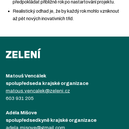
předpokládat přibližně rok po nastartování projektu.
Realistický odhad je, že by každý rok mohlo vzniknout
až pět nových inovativních tříd.
ZELENÍ
Matouš Vencálek
spolupředseda krajské organizace
matous.vencalek@zeleni.cz
603 931 205
Adéla Mišove
spolupředsedkyně krajské organizace
adela.misove@gmail.com