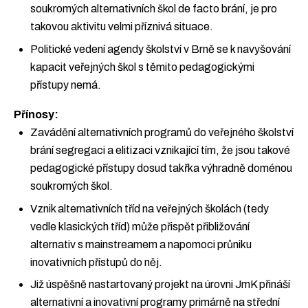
soukromých alternativních škol de facto brání, je pro
takovou aktivitu velmi příznivá situace.
Politické vedení agendy školství v Brně se k navyšování
kapacit veřejných škol s těmito pedagogickými
přístupy nemá.
Přínosy:
Zavádění alternativních programů do veřejného školství
brání segregaci a elitizaci vznikající tím, že jsou takové
pedagogické přístupy dosud takřka výhradně doménou
soukromých škol.
Vznik alternativních tříd na veřejných školách (tedy
vedle klasických tříd) může přispět přibližování
alternativ s mainstreamem a napomoci průniku
inovativních přístupů do něj.
Již úspěšně nastartovaný projekt na úrovni JmK přináší
alternativní a inovativní programy primárně na střední