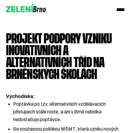
Brno
ZELENÍ
PROJEKT PODPORY VZNIKU
INOVATIVNÍCH A
ALTERNATIVNÍCH TŘÍD NA
BRNĚNSKÝCH ŠKOLÁCH
Přidejte se!
Podpořte nás darem
Východiska:
Poptávka po tzv. alternativních vzdělávacích
přístupech stále roste, a ani v Brně nabídka
nedostačuje poptávce.
Se současnou politikou MŠMT, která vzniku nových