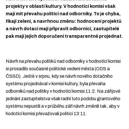
projekty v oblasti kultury. V hodnotící komisi však
mají mít převahu politici nad odborníky. To je chyba,
říkají zelení, a navrhnou změnu: hodnocení projektů
a návrh dotací mají připravit odborníci, zastupitelé
pak mají jejich doporučení transparentně projednat.
Návrh na převahu politiků nad odborníky v hodnotící komisi
si prosadilo současné politické vedení města (ODS a
ČSSD). Ještě v srpnu, kdy se návrh nového dotačního
systému projednával v komisi kultury, byla převaha
odborníků nad politiky v hodnotící komisi 11:2. Na zářijové
jednání zastupitelstva však radní tuto podobu grantového
systému nepustili a v průběhu září návrh změnili tak, aby v
hodotící komisi převažovali politici 13:11.