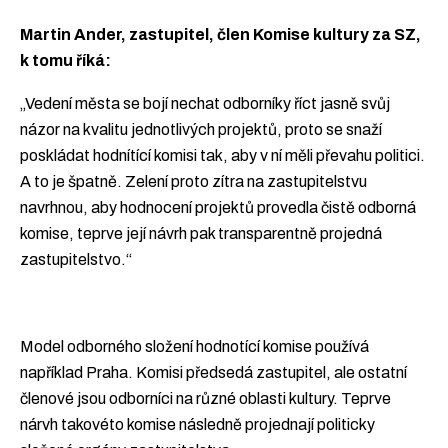
Martin Ander, zastupitel, člen Komise kultury za SZ,
k tomu říká:
„Vedení města se bojí nechat odborníky říct jasně svůj
názor na kvalitu jednotlivých projektů, proto se snaží
poskládat hodnítící komisi tak, aby v ní měli převahu politici.
A to je špatně. Zelení proto zítra na zastupitelstvu
navrhnou, aby hodnocení projektů provedla čistě odborná
komise, teprve její návrh pak transparentně projedná
zastupitelstvo.“
Model odborného složení hodnotící komise používá
například Praha. Komisi předsedá zastupitel, ale ostatní
členové jsou odborníci na různé oblasti kultury. Teprve
nárvh takovéto komise následně projednají politicky