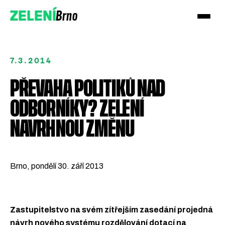
Brno
ZELENÍ
7.3.2014
PŘEVAHA POLITIKŮ NAD
ODBORNÍKY? ZELENÍ
Přidejte se!
NAVRHNOU ZMĚNU
Podpořte nás darem
Brno, pondělí 30. září 2013
Zastupitelstvo na svém zítřejším zasedání projedná
návrh nového systému rozdělování dotací na