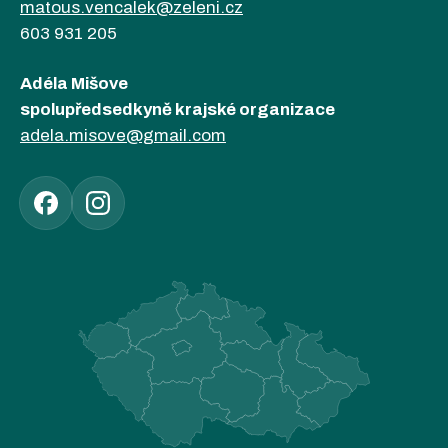
matous.vencalek@zeleni.cz
603 931 205
Adéla Mišove
spolupředsedkyně krajské organizace
adela.misove@gmail.com