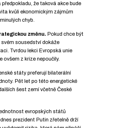
za předpokladu, že taková akce bude
vita kvůli ekonomickým zájmům
 minulých chyb.
rategickou změnu.
Pokud chce být
ve svém sousedství dokáže
aci. Tvrdou lekci Evropská unie
e ovšem z krize nepoučily.
ské státy preferují bilaterální
dnoty. Pět let po této energetické
 dalších šest zemí včetně České
jednotnost evropských států
 dnes prezident Putin zřetelně drží