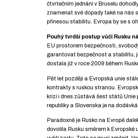
čtvrtečním jednání v Bruselu dohodl
znamenat své dopady také na nás s
přinesou stabilitu. Evropa by se s o
Pouhý tvrdší postup vůči Rusku 
EU prostorem bezpečnosti, svobody 
garantovat bezpečnost a stabilitu, j
dostala již v roce 2009 během Rusko-
Pět let později a Evropská unie stál
kontrakty s ruskou stranou. Evropská
krizi i dnes zůstává šest států Uni
republiky a Slovenska je na dodávk
Paradoxně je Rusko na Evropě dalek
dovolila Rusku směrem k Evropské unii