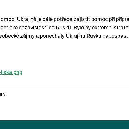
pomoci Ukrajině je dále potřeba zajistit pomoc při příp
energetické nezávislosti na Rusku. Bylo by extrémní stra
 sobecké zájmy a ponechaly Ukrajinu Rusku napospas. 
-liska.php
IN