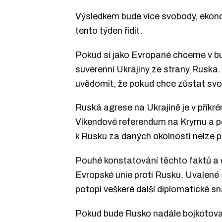
Výsledkem bude více svobody, ekonom
tento týden řídit.
Pokud si jako Evropané chceme v bu
suverenní Ukrajiny ze strany Ruska. 
uvědomit, že pokud chce zůstat svo
Ruská agrese na Ukrajině je v přík
Víkendové referendum na Krymu a po
k Rusku za daných okolností nelze po
Pouhé konstatování těchto faktů a d
Evropské unie proti Rusku. Uvalené
potopí veškeré další diplomatické sn
Pokud bude Rusko nadále bojkotova