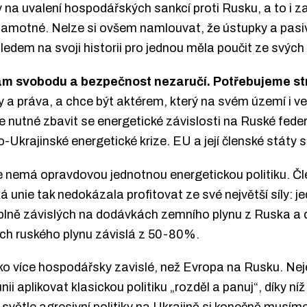
y na uvalení hospodářských sankcí proti Rusku, a to i 
amotné. Nelze si ovšem namlouvat, že ústupky a pasi
hledem na svoji historii pro jednou měla poučit ze svých
nám svobodu a bezpečnost nezaručí.
Potřebujeme st
a práva, a chce být aktérem, který na svém území i 
e nutné zbavit se energetické závislosti na Ruské feder
Ukrajinské energetické krize. EU a její členské státy s
e nemá opravdovou jednotnou energetickou politiku. Člen
 unie tak nedokázala profitovat ze své největší síly: je
e plně závislých na dodávkách zemního plynu z Ruska a
ách ruského plynu závislá z 50-80%.
o více hospodářsky zavislé, než Evropa na Rusku. Ne
 aplikovat klasickou politiku „rozděl a panuj“, díky níž