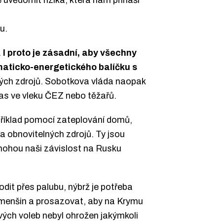
 uvědomit rizika, která nám přináší
u.
.
I proto je zásadní, aby všechny
maticko-energetického balíčku s
lných zdrojů. Sobotkova vláda naopak
čas ve vleku ČEZ nebo těžařů.
příklad pomocí zateplování domů,
a obnovitelných zdrojů. Ty jsou
 mohou naši závislost na Rusku
it přes palubu, nýbrž je potřeba
a menšin a prosazovat, aby na Krymu
vých voleb nebyl ohrožen jakýmkoli