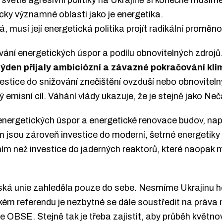
 světle agresivní politiky na Ukrajině si konečně musíme
ky významné oblasti jako je energetika.
musí její energetická politika projít radikální proměno
vání energetických úspor a podílu obnovitelných zdrojů
týden přijaly ambiciózní a závazné pokračování kli
investice do snižování znečištění ovzduší nebo obnovite
 emisní cíl. Váhání vlády ukazuje, že je stejně jako Ne
energetických úspor a energetické renovace budov, na
m jsou zároveň investice do moderní, šetrné energetiky 
ním než investice do jaderných reaktorů, které naopak
ká unie zahleděla pouze do sebe. Nesmíme Ukrajinu hod
ském referendu je nezbytné se dále soustředit na práv
e OBSE. Stejně tak je třeba zajistit, aby průběh květno