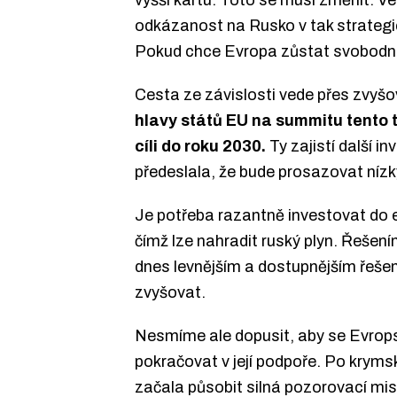
vyšší kartu. Toto se musí změnit. Ve
odkázanost na Rusko v tak strategic
Pokud chce Evropa zůstat svobodná, 
Cesta ze závislosti vede přes zvyšo
hlavy států EU na summitu tento 
cíli do roku 2030.
Ty zajistí další 
předeslala, že bude prosazovat nízký
Je potřeba razantně investovat do 
čímž lze nahradit ruský plyn. Řešení
dnes levnějším a dostupnějším řeše
zvyšovat.
Nesmíme ale dopusit, aby se Evrops
pokračovat v její podpoře. Po krym
začala působit silná pozorovací mis