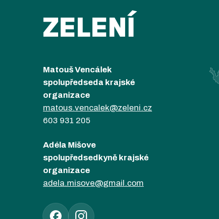
ZELENÍ
Matouš Vencálek
spolupředseda krajské
organizace
matous.vencalek@zeleni.cz
603 931 205
Adéla Mišove
spolupředsedkyně krajské
organizace
adela.misove@gmail.com