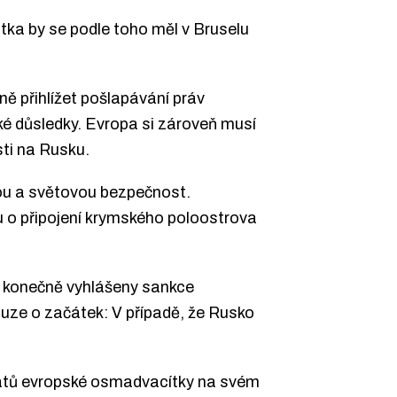
tka by se podle toho měl v Bruselu
 přihlížet pošlapávání práv
cké důsledky. Evropa si zároveň musí
ti na Rusku.
ou a světovou bezpečnost.
 o připojení krymského poloostrova
y konečně vyhlášeny sankce
uze o začátek: V případě, že Rusko
tátů evropské osmadvacítky na svém