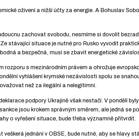
ické oživení a nižší účty za energie. A Bohuslav Sobo
doucnu zachovat svobodu, nesmíme si dovolit bezradně
Ze stávající situace je nutné pro Rusko vyvodit prakti
bodná a bezpečná, musí se zbavit energetické závislos
rém rozporu s mezinárodním právem a ohrožuje evropsk
ndělní vyhlášení krymské nezávislosti spolu se snahou
važovat než za ilegální a nelegitimní.
eklarace podpory Ukrajině však nestačí. V pondělí byl
 sankce jsou krokem správným směrem, ale jedná se po
ahy o vyřešení situace, bude třeba významně přitvrdit.
t veškerá jednání v OBSE, bude nutné, aby se hlavy s