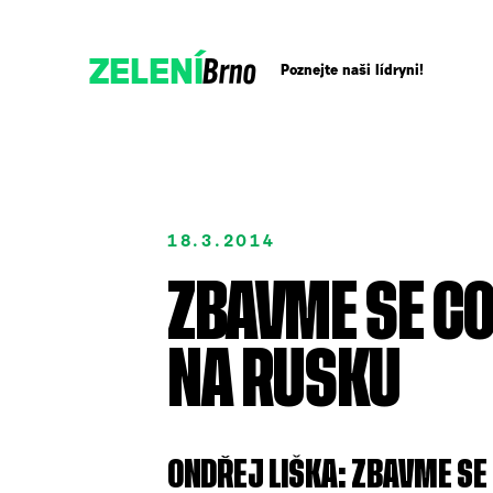
Brno
ZELENÍ
Poznejte naši lídryni!
Přidejte se!
18.3.2014
Podpořte nás darem
ZBAVME SE CO
NA RUSKU
ONDŘEJ LIŠKA: ZBAVME SE