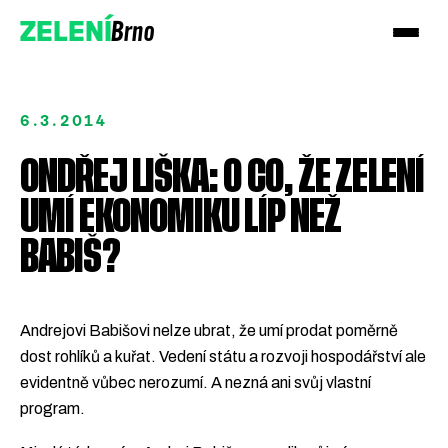
Brno
ZELENÍ
6.3.2014
ONDŘEJ LIŠKA: O CO, ŽE ZELENÍ
UMÍ EKONOMIKU LÍP NEŽ
Přidejte se!
BABIŠ?
Podpořte nás darem
Andrejovi Babišovi nelze ubrat, že umí prodat poměrně
dost rohlíků a kuřat. Vedení státu a rozvoji hospodářství ale
evidentně vůbec nerozumí. A nezná ani svůj vlastní
program.