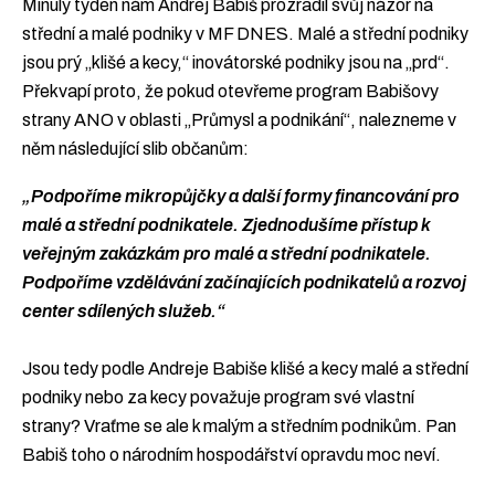
Minulý týden nám Andrej Babiš prozradil svůj názor na
střední a malé podniky v MF DNES. Malé a střední podniky
jsou prý „klišé a kecy,“ inovátorské podniky jsou na „prd“.
Překvapí proto, že pokud otevřeme program Babišovy
strany ANO v oblasti „Průmysl a podnikání“, nalezneme v
něm následující slib občanům:
„Podpoříme mikropůjčky a další formy financování pro
malé a střední podnikatele. Zjednodušíme přístup k
veřejným zakázkám pro malé a střední podnikatele.
Podpoříme vzdělávání začínajících podnikatelů a rozvoj
center sdílených služeb.“
Jsou tedy podle Andreje Babiše klišé a kecy malé a střední
podniky nebo za kecy považuje program své vlastní
strany? Vraťme se ale k malým a středním podnikům. Pan
Babiš toho o národním hospodářství opravdu moc neví.