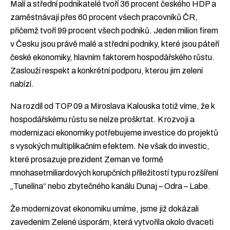
Malí a střední podnikatelé tvoří 36 procent českého HDP a
zaměstnávají přes 60 procent všech pracovníků ČR,
přičemž tvoří 99 procent všech podniků. Jeden milion firem
v Česku jsou právě malé a střední podniky, které jsou páteří
české ekonomiky, hlavním faktorem hospodářského růstu.
Zaslouží respekt a konkrétní podporu, kterou jim zelení
nabízí.
Na rozdíl od TOP 09 a Miroslava Kalouska totiž víme, že k
hospodářskému růstu se nelze proškrtat. K rozvoji a
modernizaci ekonomiky potřebujeme investice do projektů
s vysokých multiplikačním efektem. Ne však do investic,
které prosazuje prezident Zeman ve formě
mnohasetmiliardových korupčních příležitostí typu rozšíření
„Tunelína“ nebo zbytečného kanálu Dunaj – Odra – Labe.
Že modernizovat ekonomiku umíme, jsme již dokázali
zavedením Zelené úsporám, která vytvořila okolo dvaceti