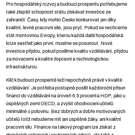
Pro hospodářský rozvoj a budoucí prosperitu potřebujeme
také zlepšit schopnost státu získávat investice ze
zahraničí. Časy, kdy mohlo Česko konkurovat jen díky
kvalitní, levné pracovní síle, jsou pryč. Pokud se nechceme
stát montovnou Evropy, kterou každá další hospodářská
krize sestřelí jako první, musíme se posunout. Nové
investice přijdou, pokud posílíme kvalitu vzdělávání, přijdou
za inovacemi a kvalitní dopravní a technologickou
infrastrukturou.
Klíč k budoucí prosperitě leží nepochybně právě v kvalitě
vzdělávání. Je potřeba postupně posílit každoroční přísun
financí do vzdělávání na úroveň 6,5 procenta HDP, jako u
úspěšných zemí OECD, a zvýšit ohodnocení učitelů
minimálně o polovinu. Bez dobrých a dobře motivovaných
učitelů totiž nebudeme mít ani úspěšné žáky, ani kvalitní
pracovní sílu. Finance na takový program lze získat z
domácích veřejných i soukromých zdrojů, ale také z