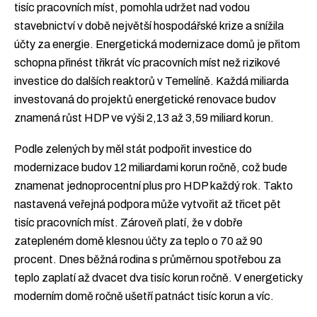
tisíc pracovních míst, pomohla udržet nad vodou
stavebnictví v době největší hospodářské krize a snížila
účty za energie. Energetická modernizace domů je přitom
schopna přinést třikrát víc pracovních míst než rizikové
investice do dalších reaktorů v Temelíně. Každá miliarda
investovaná do projektů energetické renovace budov
znamená růst HDP ve výši 2,13 až 3,59 miliard korun.
Podle zelených by měl stát podpořit investice do
modernizace budov 12 miliardami korun ročně, což bude
znamenat jednoprocentní plus pro HDP každý rok. Takto
nastavená veřejná podpora může vytvořit až třicet pět
tisíc pracovních míst. Zároveň platí, že v dobře
zatepleném domě klesnou účty za teplo o 70 až 90
procent. Dnes běžná rodina s průměrnou spotřebou za
teplo zaplatí až dvacet dva tisíc korun ročně. V energeticky
moderním domě ročně ušetří patnáct tisíc korun a víc.