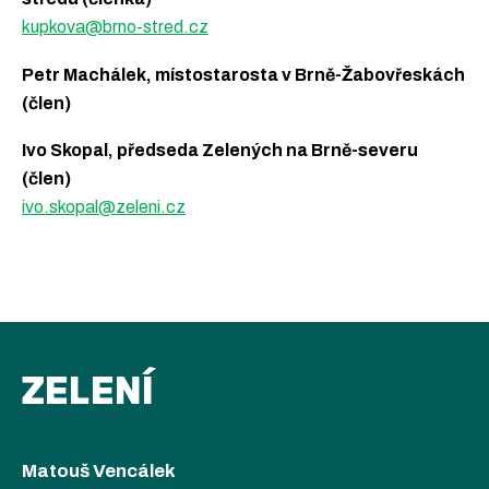
kupkova@brno-stred.cz
Petr Machálek, místostarosta v Brně-Žabovřeskách
(člen)
Ivo Skopal, předseda Zelených na Brně-severu
(člen)
ivo.skopal@zeleni.cz
ZELENÍ
Matouš Vencálek