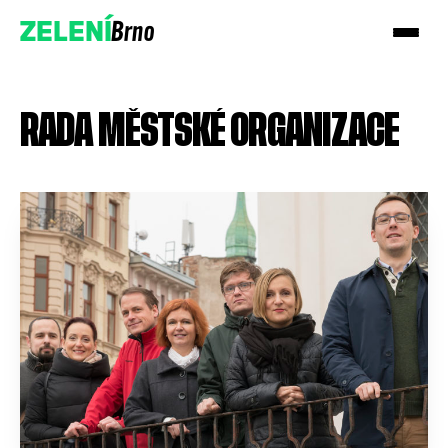
Brno
ZELENÍ
RADA MĚSTSKÉ ORGANIZACE
Přidejte se!
Podpořte nás darem