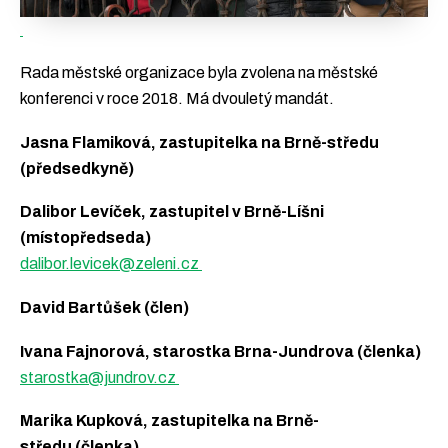
Rada městské organizace byla zvolena na městské
konferenci v roce 2018. Má dvouletý mandát.
Jasna Flamiková, zastupitelka na Brně-středu
(předsedkyně)
Dalibor Levíček, zastupitel v Brně-Líšni
(místopředseda)
dalibor.levicek@zeleni.cz
David Bartůšek (člen)
Ivana Fajnorová, starostka Brna-Jundrova (členka)
starostka@jundrov.cz
Marika Kupková, zastupitelka na Brně-
středu (členka)