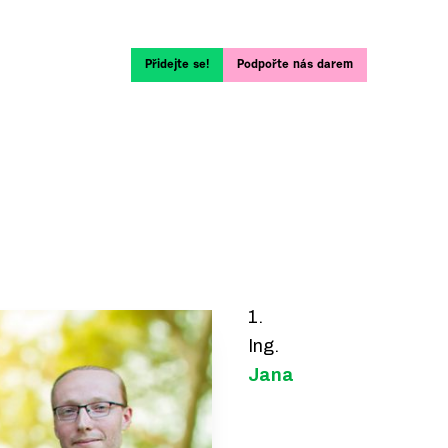
Přidejte se!
Podpořte nás darem
1.
Ing.
Jana