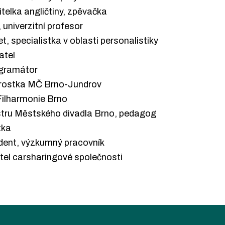
čitelka angličtiny, zpěvačka
t, univerzitní profesor
et, specialistka v oblasti personalistiky
atel
rogramátor
tarostka MČ Brno-Jundrov
n Filharmonie Brno
hestru Městského divadla Brno, pedagog
tka
tudent, výzkumný pracovník
editel carsharingové společnosti