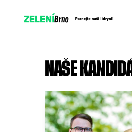
Brno
ZELENÍ
Poznejte naši lídryni!
Přidejte se!
NAŠE KANDIDÁ
Podpořte nás darem