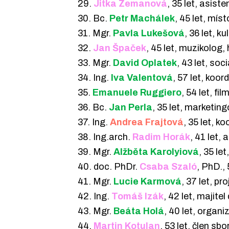
29.
Jitka Zemanová
, 35 let, asis
30. Bc.
Petr Machálek
, 45 let, mí
31. Mgr.
Pavla Lukešová
, 36 let, 
32.
Jan Špaček
, 45 let, muzikolog,
33. Mgr.
David Oplatek
, 43 let, so
34. Ing.
Iva Valentová
, 57 let, koor
35.
Emanuele Ruggiero
, 54 let, f
36. Bc.
Jan Perla
, 35 let, marketi
37. Ing.
Andrea Frajtová
, 35 let, k
38. Ing.arch.
Radim Horák
, 41 let,
39. Mgr.
Alžběta Karolyiová
, 35 le
40. doc. PhDr.
Csaba Szaló
, PhD., 
41. Mgr.
Lucie Karmová
, 37 let, 
42. Ing.
Tomáš Izák
, 42 let, majitel
43. Mgr.
Beáta Holá
, 40 let, organ
44.
Martin Kotulan
, 53 let, člen s