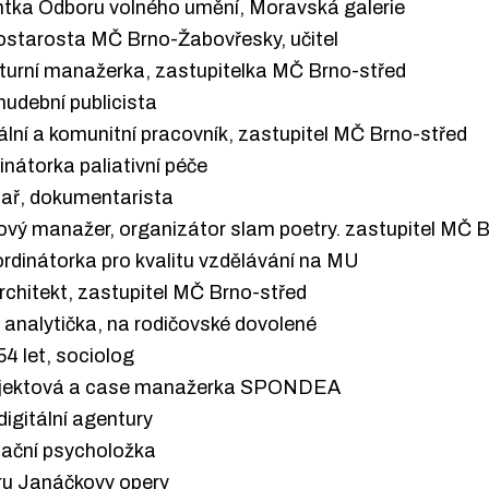
tentka Odboru volného umění, Moravská galerie
stostarosta MČ Brno-Žabovřesky, učitel
kulturní manažerka, zastupitelka MČ Brno-střed
 hudební publicista
ciální a komunitní pracovník, zastupitel MČ Brno-střed
dinátorka paliativní péče
ilmař, dokumentarista
ngový manažer, organizátor slam poetry. zastupitel MČ 
oordinátorka pro kvalitu vzdělávání na MU
 architekt, zastupitel MČ Brno-střed
t, analytička, na rodičovské dovolené
54 let, sociolog
projektová a case manažerka SPONDEA
 digitální agentury
izační psycholožka
boru Janáčkovy opery