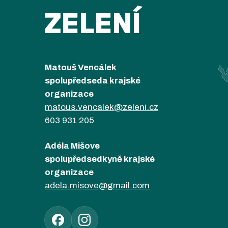
ZELENÍ
Matouš Vencálek
spolupředseda krajské
organizace
matous.vencalek@zeleni.cz
603 931 205
Adéla Mišove
spolupředsedkyně krajské
organizace
adela.misove@gmail.com