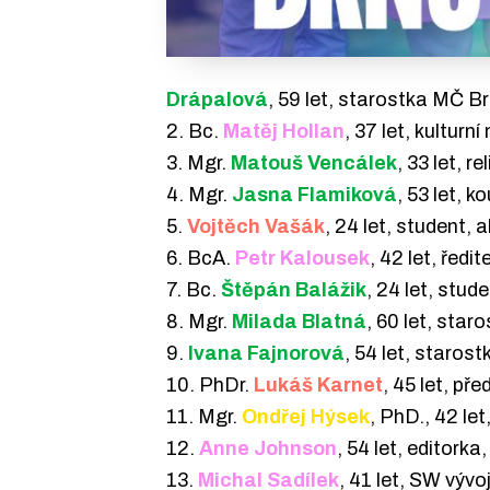
Drápalová
, 59 let, starostka MČ 
2. Bc.
Matěj Hollan
, 37 let, kulturn
3. Mgr.
Matouš Vencálek
, 33 let, r
4. Mgr.
Jasna Flamiková
, 53 let, 
5.
Vojtěch Vašák
, 24 let, student, 
6. BcA.
Petr Kalousek
, 42 let,
ředit
7. Bc.
Štěpán Balážik
, 24 let, stud
8. Mgr.
Milada Blatná
, 60 let, sta
9.
Ivana Fajnorová
, 54 let, staro
10. PhDr.
Lukáš Karnet
, 45 let, p
11. Mgr.
Ondřej Hýsek
, PhD., 42 le
12.
Anne Johnson
, 54 let, editork
13.
Michal Sadílek
, 41 let, SW vývo