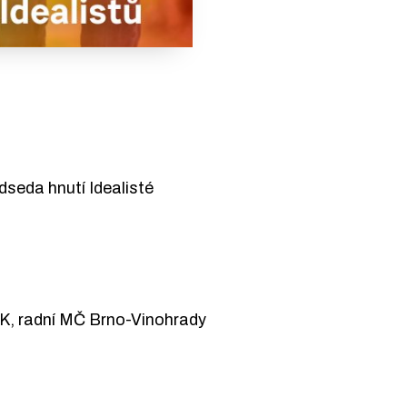
edseda hnutí Idealisté
MK, radní MČ Brno-Vinohrady