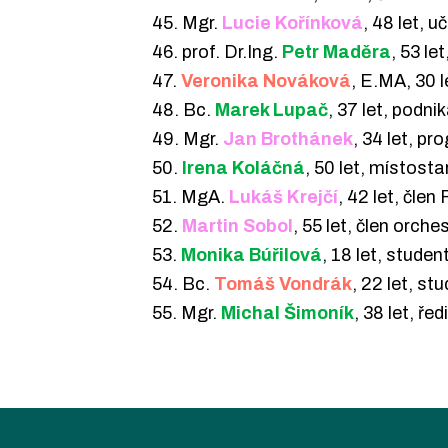
45. Mgr.
Lucie Kořínková
, 48 let, u
46. prof. Dr.Ing.
Petr Maděra
, 53 le
47.
Veronika Nováková
, E.MA, 30 l
48. Bc.
Marek Lupač
, 37 let, podnik
49. Mgr.
Jan Brothánek
, 34 let, p
50.
Irena Koláčná
, 50 let, místos
51. MgA.
Lukáš Krejčí
, 42 let, čle
52.
Martin Sobol
, 55 let, člen orc
53.
Monika Búřilová
, 18 let, studen
54. Bc.
Tomáš Vondrák
, 22 let, s
55. Mgr.
Michal Šimoník
, 38 let, ř