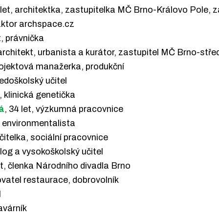
 let, architektka, zastupitelka MČ Brno-Královo Pole, 
daktor archspace.cz
t, právnička
, architekt, urbanista a kurátor, zastupitel MČ Brno-stře
projektová manažerka, produkční
tředoškolský učitel
t, klinická genetička
á
, 34 let, výzkumná pracovnice
 a environmentalista
 učitelka, sociální pracovnice
kolog a vysokoškolský učitel
let, členka Národního divadla Brno
zovatel restaurace, dobrovolník
l
kavárník