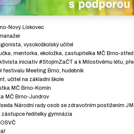
Brno-Nový Lískovec
í manažer
eligionista, vysokoškolský učitel
koučka, mentorka, ekoložka, zastupitelka MČ Brno-střed
aktivista iniciativ #StojímZaČT a k Milostivému létu, př
el
festivalu Meeting Brno, hudebník
ent, učitel na základní škole
rostka MČ Brno-Komín
stka MČ Brno-Jundrov
ředseda Národní rady osob se zdravotním postižením J
t, zástupce ředitelky gymnázia
a, OSVČ
jář