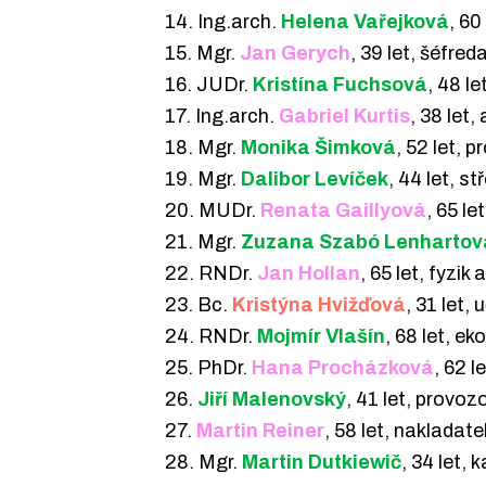
14. Ing.arch.
Helena Vařejková
, 60
15. Mgr.
Jan Gerych
, 39 let, šéfre
16. JUDr.
Kristína Fuchsová
, 48 le
17. Ing.arch.
Gabriel Kurtis
, 38 let
18. Mgr.
Monika Šimková
, 52 let, 
19. Mgr.
Dalibor Levíček
, 44 let, s
20. MUDr.
Renata Gaillyová
, 65 le
21. Mgr.
Zuzana Szabó Lenhartov
22. RNDr.
Jan Hollan
, 65 let, fyzik
23. Bc.
Kristýna Hvižďová
, 31 let,
24. RNDr.
Mojmír Vlašín
, 68 let, e
25. PhDr.
Hana Procházková
, 62 
26.
Jiří Malenovský
, 41 let, provo
27.
Martin Reiner
, 58 let, nakladate
28. Mgr.
Martin Dutkiewič
, 34 let, 