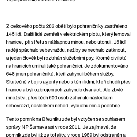
Z celkového počtu 282 obětí bylo pohraničníky zastřeleno
145 lidí. Další lidé zemřeli v elektrickém plotu, který lemoval
hranice, při střetu s nášlapnou minou, nebo utonuli. 16 lidí
raději spáchalo sebevraždu, než by se nechalo zatknout,
a jeden člověk byl roztrhán služebními psy. Kromě civilistů
na hranicích umírali také pohraničníci. Je zdokumentováno
648 jmen pohraničníků, kteří zahynuli během služby.
Skutečně v boji s agenty nebo s těmi lidmi, kteří chodili přes
hranice a byli ozbrojeni jich zahynulo dvanáct. Ale zbylé
množství, přes těch 600 osob zahynulo následkem
sebevražd, následkem nehod, výbuchu min a podobně.
Tento pomník na Březníku zde byl vztyčen se souhlasem
správy NP Šumava asi v roce 2011. Je zajímavé, že
pomník zde byl již za totality, v roce 1989 byl odstraněn a