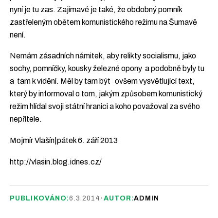
nyní je tu zas. Zajímavé je také, že obdobný pomník
zastřeleným obětem komunistického režimu na Šumavě
není.
Nemám zásadních námitek, aby relikty socialismu, jako
sochy, pomníčky, kousky železné opony a podobně byly tu
a tam k vidění. Měl by tam být ovšem vysvětlující text,
který by informoval o tom, jakým způsobem komunistický
režim hlídal svoji státní hranici a koho považoval za svého
nepřítele.
Mojmír Vlašín|pátek 6. září 2013
http://vlasin.blog.idnes.cz/
PUBLIKOVÁNO:
6.3.2014
•
AUTOR:
ADMIN