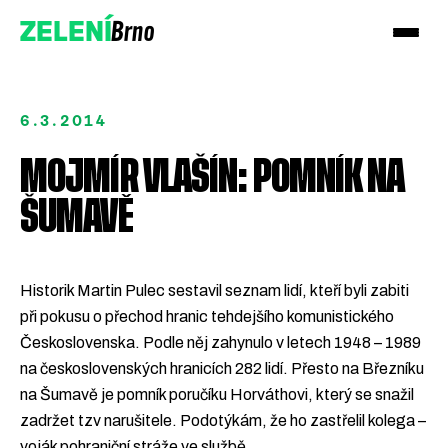
Brno
ZELENÍ
6.3.2014
MOJMÍR VLAŠÍN: POMNÍK NA
ŠUMAVĚ
Přidejte se!
Podpořte nás darem
Historik Martin Pulec sestavil seznam lidí, kteří byli zabiti
při pokusu o přechod hranic tehdejšího komunistického
Československa. Podle něj zahynulo v letech 1948 – 1989
na československých hranicích 282 lidí. Přesto na Březníku
na Šumavě je pomník poručíku Horváthovi, který se snažil
zadržet tzv narušitele. Podotýkám, že ho zastřelil kolega –
voják pohraniční stráže ve službě.