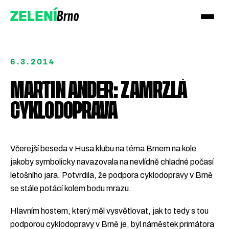
Brno
ZELENÍ
6.3.2014
MARTIN ANDER: ZAMRZLÁ
CYKLODOPRAVA
Přidejte se!
Podpořte nás darem
Včerejší beseda v Husa klubu na téma Brnem na kole
jakoby symbolicky navazovala na nevlídně chladné počasí
letošního jara. Potvrdila, že podpora cyklodopravy v Brně
se stále potácí kolem bodu mrazu.
Hlavním hostem, který měl vysvětlovat, jak to tedy s tou
podporou cyklodopravy v Brně je, byl náměstek primátora