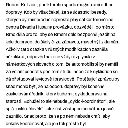
Robert Kotzian, pod kterého spadá magistrátní odbor
dopravy. Kdo by však čekal, že se účastníci besedy,
kterých byl mimořádně naprosto plný sál konferenčního
centra Divadla Husa na provázku, dozvěděli, co město
Brno dělá pro to, aby se Brnem dalo bezpečně jezdit na
kole do práce, do školy či za zábavou, musel být zklamán.
Ačkoliv tato otázka v různých modifikacích zazněla
několikrát, odpověď na ni se vždy rozplynula v
náměstkových slovech o tom, že automobilisté by neměli
za volant usedat s pocitem studu, nebo že k cyklistice se
dá přistupovat levicově i pravicově. Potěšující zprávou by
snad mohlo být, že na odboru dopravy byl konečně
zaúkolován úředník, který bude mít cyklodopravu na
starosti. Bohužel to ale nebude „cyklo-koordinátor“, ale
spíš „cyklo-člověk“, jak z úst zástupce primátora jasně
zaznělo. Snad proto, že se po něm nebude chtít, aby
cokoliv koordinoval, ale jen tak prostě byl.