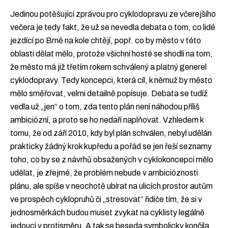
Jedinou potěšující zprávou pro cyklodopravu ze včerejšího
večera je tedy fakt, že už se nevedla debata o tom, co lidé
jezdící po Brně na kole chtějí, popř. co by město v této
oblasti dělat mělo, protože všichni hosté se shodli na tom,
že město má již třetím rokem schválený a platný generel
cyklodopravy. Tedy koncepci, která cíl, k němuž by město
mělo směřovat, velmi detailně popisuje. Debata se tudíž
vedla už „jen“ o tom, zda tento plán není náhodou příliš
ambiciózní, a proto se ho nedaří naplňovat. Vzhledem k
tomu, že od září 2010, kdy byl plán schválen, nebyl udělán
prakticky žádný krok kupředu a pořád se jen řeší seznamy
toho, co by se z návrhů obsažených v cyklokoncepci mělo
udělat, je zřejmé, že problém nebude v ambicióznosti
plánu, ale spíše v neochotě ubírat na ulicích prostor autům
ve prospěch cyklopruhů či „stresovat“ řidiče tím, že si v
jednosměrkách budou muset zvykat na cyklisty legálně
jedoucí v protisměru. A tak se beseda symbolicky končila