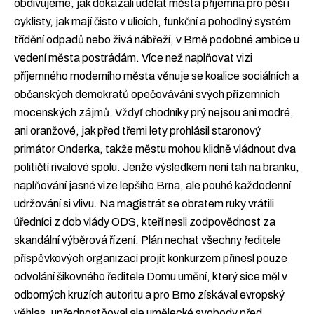
obdivujeme, jak dokázali udělat města příjemná pro pěší i
cyklisty, jak mají čisto v ulicích, funkční a pohodlný systém
třídění odpadů nebo živá nábřeží, v Brně podobné ambice u
vedení města postrádám. Více než naplňovat vizi
příjemného moderního města věnuje se koalice sociálních a
občanských demokratů opečovávání svých přízemních
mocenských zájmů. Vždyť chodníky prý nejsou ani modré,
ani oranžové, jak před třemi lety prohlásil staronový
primátor Onderka, takže městu mohou klidně vládnout dva
političtí rivalové spolu. Jenže výsledkem není tah na branku,
naplňování jasné vize lepšího Brna, ale pouhé každodenní
udržování si vlivu. Na magistrát se obratem ruky vrátili
úředníci z dob vlády ODS, kteří nesli zodpovědnost za
skandální výběrová řízení. Plán nechat všechny ředitele
příspěvkových organizací projít konkurzem přinesl pouze
odvolání šikovného ředitele Domu umění, který sice měl v
odborných kruzích autoritu a pro Brno získával evropský
věhlas, upřednostňoval ale umělecké svobody před