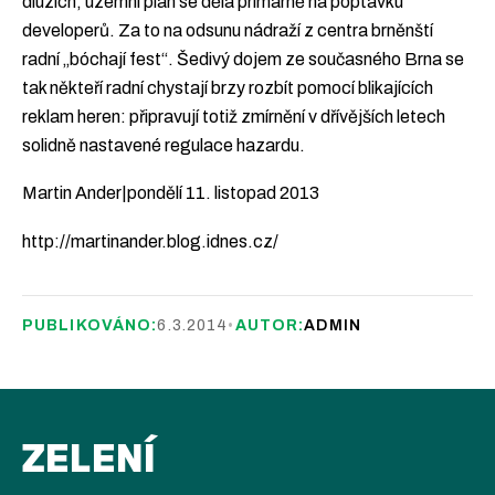
dluzích, územní plán se dělá primárně na poptávku
developerů. Za to na odsunu nádraží z centra brněnští
radní „bóchají fest“. Šedivý dojem ze současného Brna se
tak někteří radní chystají brzy rozbít pomocí blikajících
reklam heren: připravují totiž zmírnění v dřívějších letech
solidně nastavené regulace hazardu.
Martin Ander|pondělí 11. listopad 2013
http://martinander.blog.idnes.cz/
PUBLIKOVÁNO:
6.3.2014
•
AUTOR:
ADMIN
ZELENÍ