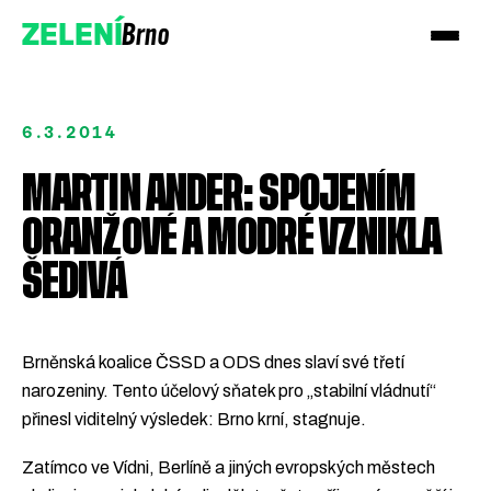
Brno
ZELENÍ
6.3.2014
MARTIN ANDER: SPOJENÍM
ORANŽOVÉ A MODRÉ VZNIKLA
Přidejte se!
ŠEDIVÁ
Podpořte nás darem
Brněnská koalice ČSSD a ODS dnes slaví své třetí
narozeniny. Tento účelový sňatek pro „stabilní vládnutí“
přinesl viditelný výsledek: Brno krní, stagnuje.
Zatímco ve Vídni, Berlíně a jiných evropských městech