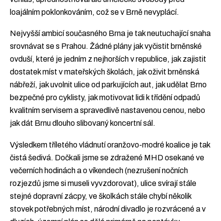
loajálním poklonkováním, což se v Brně nevyplácí.
Nejvyšší ambicí současného Brna je tak neutuchající snaha
srovnávat se s Prahou. Žádné plány jak vyčistit brněnské
ovduší, které je jedním z nejhorších v republice, jak zajistit
dostatek míst v mateřských školách, jak oživit brněnská
nábřeží, jak uvolnit ulice od parkujících aut, jak udělat Brno
bezpečné pro cyklisty, jak motivovat lidi k třídění odpadů
kvalitním servisem a spravedlivě nastavenou cenou, nebo
jak dát Brnu dlouho slibovaný koncertní sál.
Výsledkem tříletého vládnutí oranžovo-modré koalice je tak
čistá šedivá. Dočkali jsme se zdražené MHD osekané ve
večerních hodinách a o víkendech (nezrušení nočních
rozjezdů jsme si museli vyvzdorovat), ulice svírají stále
stejné dopravní zácpy, ve školkách stále chybí několik
stovek potřebných míst, národní divadlo je rozvrácené a v