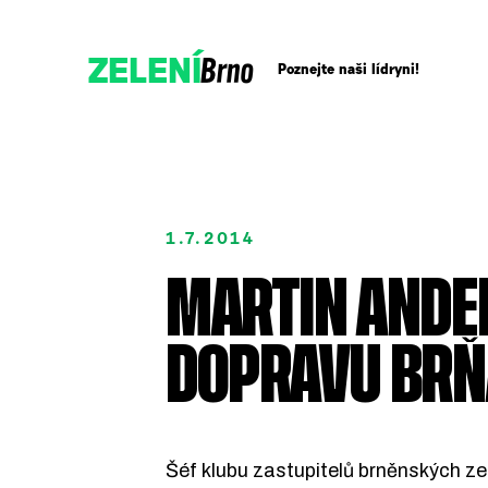
Brno
ZELENÍ
Poznejte naši lídryni!
Přidejte se!
1.7.2014
Podpořte nás darem
MARTIN ANDER
DOPRAVU BR
Šéf klubu zastupitelů brněnských ze