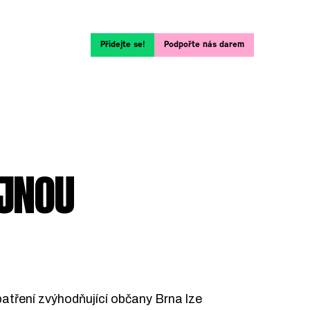
Přidejte se!
Podpořte nás darem
EJNOU
atření zvýhodňující občany Brna lze