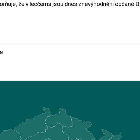
ńuje, že v lecčems jsou dnes znevýhodněni občané Brna
N