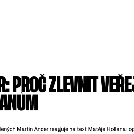
: PROČ ZLEVNIT VEŘ
ŇANŮM
lených Martin Ander reaguje na text Matěje Hollana: op