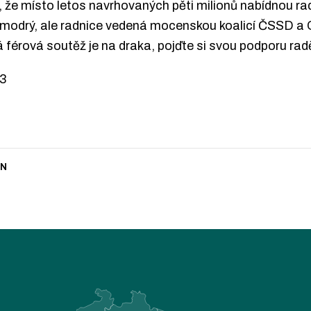
, že místo letos navrhovaných pěti milionů nabídnou radn
ani modrý, ale radnice vedená mocenskou koalicí ČSSD 
á férová soutěž je na draka, pojďte si svou podporu radě
13
IN