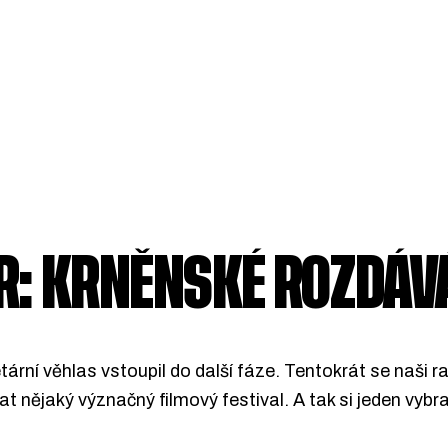
R: KRNĚNSKÉ ROZDÁV
rní věhlas vstoupil do další fáze. Tentokrát se naši ra
t nějaký význačný filmový festival. A tak si jeden vybra