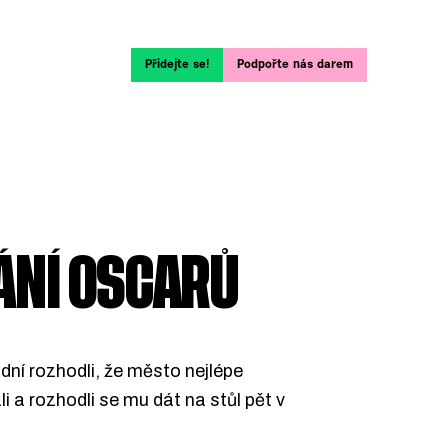
Přidejte se!
Podpořte nás darem
ÁNÍ OSCARŮ
dní rozhodli, že město nejlépe
li a rozhodli se mu dát na stůl pět v