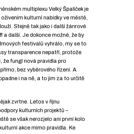
rněnském multiplexu Velký Špalíček je
oživením kulturní nabídky ve městě,
uží. Stejně tak jako i další žánrové
ff a další. Je dokonce možné, že by
lmových festivalů vyhrálo, my se to
asy transparence nepatří, protože
i, že fungl nová pravidla pro
 přímo, bez vyběrového řízení. A
padne i na ně, a to jim za to určitě
jak zvrtne. Letos v říjnu
podpory kulturních projektů –
tě se však nerozjelo ani první kolo
kulturní akce mimo pravidla. Ke