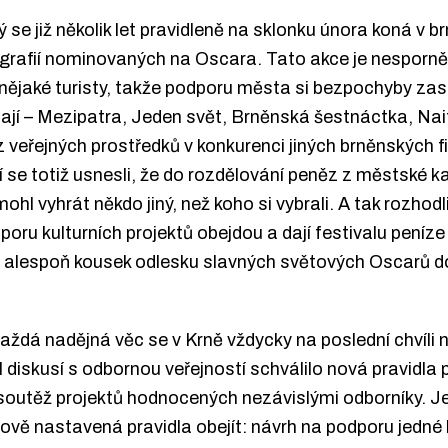
 se již několik let pravidleně na sklonku února koná v b
grafií nominovaných na Oscara. Tato akce je nesporně 
 nějaké turisty, takže podporu města si bezpochyby zaslo
onají – Mezipatra, Jeden svět, Brněnská šestnáctka, Nai
 veřejných prostředků v konkurenci jiných brněnských fi
í se totiž usnesli, že do rozdělování peněz z městské k
mohl vyhrát někdo jiný, než koho si vybrali. A tak rozhodl
oru kulturních projektů obejdou a dají festivalu peníze
, že alespoň kousek odlesku slavných světových Oscarů do
aždá nadějná věc se v Krně vždycky na poslední chvíli ně
l diskusí s odbornou veřejností schválilo nová pravidla 
 soutěž projektů hodnocených nezávislými odborníky. Ješ
nově nastavená pravidla obejít: návrh na podporu jedné 