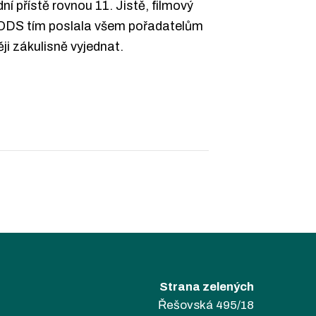
í přístě rovnou 11. Jistě, filmový
a ODS tím poslala všem pořadatelům
ji zákulisně vyjednat.
Strana zelených
Řešovská 495/18