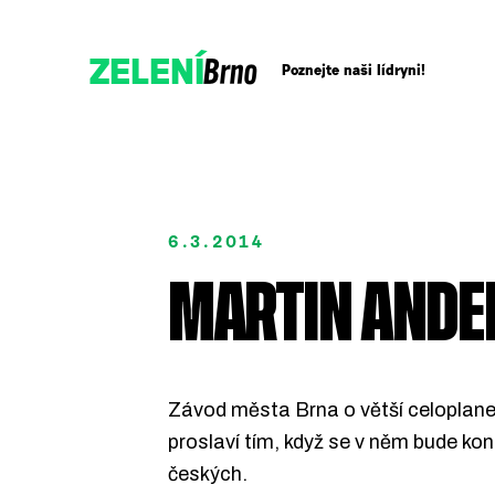
Brno
ZELENÍ
Poznejte naši lídryni!
Přidejte se!
6.3.2014
Podpořte nás darem
MARTIN ANDE
Závod města Brna o větší celoplanetá
proslaví tím, když se v něm bude kona
českých.