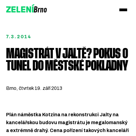
Brno
ZELENÍ
7.3.2014
MAGISTRÁT V JALTĚ? POKUS O
TUNEL DO MĚSTSKÉ POKLADNY
Přidejte se!
Podpořte nás darem
Brno, čtvrtek 19. září 2013
Plán náměstka Kotzina na rekonstrukci Jalty na
kancelářskou budovu magistrátu je megalomanský
a extrémně drahý. Cena pořízení takových kanceláří