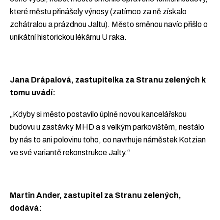
které městu přinášely výnosy (zatímco za ně získalo
zchátralou a prázdnou Jaltu). Město směnou navíc přišlo o
unikátní historickou lékárnu U raka.
Jana Drápalová, zastupitelka za Stranu zelených k
tomu uvádí:
„Kdyby si město postavilo úplně novou kancelářskou
budovu u zastávky MHD a s velkým parkovištěm, nestálo
by nás to ani polovinu toho, co navrhuje náměstek Kotzian
ve své variantě rekonstrukce Jalty.“
Martin Ander, zastupitel za Stranu zelených,
dodává: