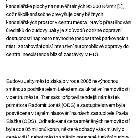
kancelářské plochy na neuvěřitelných 95 000 Kč/m2 [1],
což několikanásobně převyšuje ceny běžných
kancelářských prostor v centru města. Navíc přestěhování
úředníků do budovy Jalty je z důvodů obtížné dopravní
dostupnosti naprosto nevhodné (nedostatek parkovacích
míst, zatahování další intenzivní automobilové dopravy do
centra, neexistence blízké zastávky MHD).
Budovu Jalty město získalo v roce 2005 nevýhodnou
směnou s podnikatelem Lekešem za lukrativní nemovitosti
v centru města. Transakci připravil tehdejší náměstek
primátora Radomír Jonáš (ODS) a zastupitelstvem byla
posvěcena v tajném hlasování na návrh zastupitele Pavla
Blažka (ODS). Odhadovaná cena směněných nemovitostí
byla cca 85 milionů korun, některé odhady však mluvily o
ceně vyšší, neboť město směnilo opravené funkční budovy,