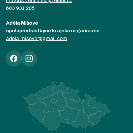
matous.vencalek@zeleni.cz
603 931 205
Adéla Mišove
spolupředsedkyně krajské organizace
adela.misove@gmail.com