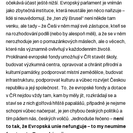
očekává účast ještě nižší. Evropský parlament je vnímán
jako zbytečná instituce, která neustále jen něco nařizuje –
lidé si neuvědomují, že „ten zlý Brusel“ není někde tam
venku, ale tady – že Češi v něm mají své zástupce, kteří se
na rozhodování podílí (nebo by alespoň měli), a že se v něm
nerozhoduje jen o pomazánkových máslech, ale o věcech,
které nás významně ovlivňují v každodenním životě.
Proklínané evropské fondy umožňují v ČR stavět školy,
budovat výzkumná centra, opravovat a chránit přírodní a
kulturní památky, podporovat místní zemědělce, budovat
infrastrukturu, podporovat kulturu a vůbec rozvíjet Českou
republiku a její společnost. To, že evropské fondy a dotace
v ČR nejdou vždy tam, kam by měly jít, rozkrádají se a
staví se z nich golfová hřiště papalášů, případně je nejsme
schopni vůbec načerpat, je jen chybou českých politiků a
tím pádem nás, českých voličů. Jednoduše řečeno –
není
to tak, že Evropská unie nefunguje – to my neumíme