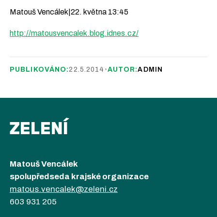
Matouš Vencálek|22. května 13:45
http://matousvencalek.blog.idnes.cz/
PUBLIKOVÁNO:
22.5.2014
•
AUTOR:
ADMIN
ZELENÍ
Matouš Vencálek
spolupředseda krajské organizace
matous.vencalek@zeleni.cz
603 931 205