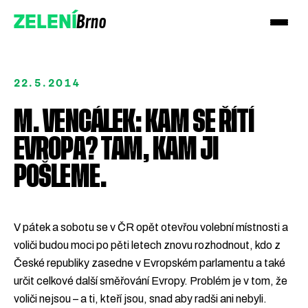
Brno
ZELENÍ
22.5.2014
M. VENCÁLEK: KAM SE ŘÍTÍ
EVROPA? TAM, KAM JI
Přidejte se!
POŠLEME.
Podpořte nás darem
V pátek a sobotu se v ČR opět otevřou volební místnosti a
voliči budou moci po pěti letech znovu rozhodnout, kdo z
České republiky zasedne v Evropském parlamentu a také
určit celkové další směřování Evropy. Problém je v tom, že
voliči nejsou – a ti, kteří jsou, snad aby radši ani nebyli.