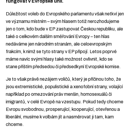
fungovat v Evropské unii.
Důležitost voleb do Evropského parlamentu však netkví jen
ve významu místním – svým hlasem totiž nerozhodujeme
jen o tom, kdo bude v EP zastupovat Českou republiku, ale
také o celkovém dalším směřování Evropy – ten hlas
nedáváme jen národním stranám, ale celoevropským
frakcím, k nimž se tyto strany v EP připojí. Letos poprvé
máme navíc svými hlasy také možnost ovlivnit, kdo se
stane příštím předsedou či předsedkyní Evropské komise.
Je to však právě nezájem voličů, který je příčinou toho, že
jsou extremistické, populistické a xenofobní strany, volající
například po omezování práv menšin, homosexuálů či
imigrantů, v celé Evropě na vzestupu. Pokud tedy chceme
Evropu svobodnou, prosperující, kooperující, otevřenou a
liberální, musíme k volbám jít a nasměrovat ji tam, kam
chceme.