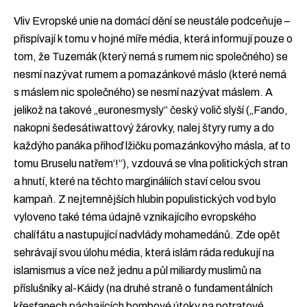
Vliv Evropské unie na domácí dění se neustále podceňuje –
přispívají k tomu v hojné míře média, která informují pouze o
tom, že Tuzemák (který nemá s rumem nic společného) se
nesmí nazývat rumem a pomazánkové máslo (které nemá
s máslem nic společného) se nesmí nazývat máslem. A
jelikož na takové „euronesmysly“ český volič slyší („Fando,
nakopni šedesátiwattový žárovky, nalej štyry rumy a do
každýho panáka přihoď lžičku pomazánkovýho másla, ať to
tomu Bruselu natřem‘!“), vzdouvá se vlna politických stran
a hnutí, které na těchto margináliích staví celou svou
kampaň. Z nejtemnějších hlubin populistických vod bylo
vyloveno také téma údajně vznikajícího evropského
chalífátu a nastupující nadvlády mohamedánů. Zde opět
sehrávají svou úlohu média, která islám ráda redukují na
islamismus a více než jednu a půl miliardy muslimů na
příslušníky al-Káidy (na druhé straně o fundamentálních
křesťanech páchajících bombové útoky na potratové