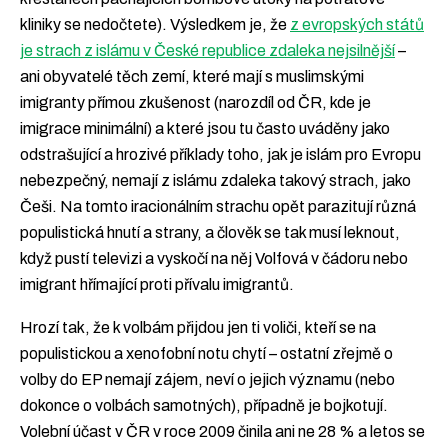
kliniky se nedočtete). Výsledkem je, že
z evropských států
je strach z islámu v České republice zdaleka nejsilnější
–
ani obyvatelé těch zemí, které mají s muslimskými
imigranty přímou zkušenost (narozdíl od ČR, kde je
imigrace minimální) a které jsou tu často uváděny jako
odstrašující a hrozivé příklady toho, jak je islám pro Evropu
nebezpečný, nemají z islámu zdaleka takový strach, jako
Češi. Na tomto iracionálním strachu opět parazitují různá
populistická hnutí a strany, a člověk se tak musí leknout,
když pustí televizi a vyskočí na něj Volfová v čádoru nebo
imigrant hřímající proti přívalu imigrantů.
Hrozí tak, že k volbám přijdou jen ti voliči, kteří se na
populistickou a xenofobní notu chytí – ostatní zřejmě o
volby do EP nemají zájem, neví o jejich významu (nebo
dokonce o volbách samotných), případně je bojkotují.
Volební účast v ČR v roce 2009 činila ani ne 28 % a letos se