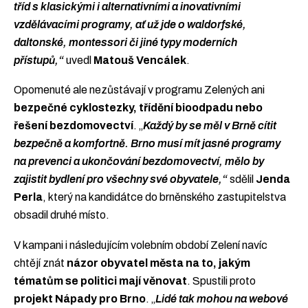
tříd s klasickými i alternativními a inovativními
vzdělávacími programy, ať už jde o waldorfské,
daltonské, montessori či jiné typy moderních
přístupů,“
uvedl
Matouš Vencálek
.
Opomenuté ale nezůstávají v programu Zelených ani
bezpečné cyklostezky, třídění bioodpadu nebo
řešení bezdomovectví
. „
Každý by se měl v Brně cítit
bezpečně a komfortně. Brno musí mít jasné programy
na prevenci a ukončování bezdomovectví, mělo by
zajistit bydlení pro všechny své obyvatele,“
sdělil
Jenda
Perla
, který na kandidátce do brněnského zastupitelstva
obsadil druhé místo.
V kampani i následujícím volebním období Zelení navíc
chtějí znát
názor obyvatel města na to, jakým
tématům se politici mají věnovat
. Spustili proto
projekt Nápady pro Brno
. „
Lidé tak mohou na webové