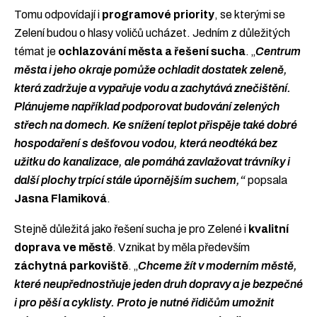
Tomu odpovídají i
programové priority
, se kterými se
Zelení budou o hlasy voličů ucházet. Jedním z důležitých
témat je
ochlazování města a řešení sucha
. „
Centrum
města i jeho okraje pomůže ochladit dostatek zeleně,
která zadržuje a vypařuje vodu a zachytává znečištění.
Plánujeme například podporovat budování zelených
střech na domech. Ke snížení teplot přispěje také dobré
hospodaření s dešťovou vodou, která neodtéká bez
užitku do kanalizace, ale pomáhá zavlažovat trávníky i
další plochy trpící stále úpornějším suchem,“
popsala
Jasna Flamiková
.
Stejně důležitá jako řešení sucha je pro Zelené i
kvalitní
doprava ve městě
. Vznikat by měla především
záchytná parkoviště
. „
Chceme žít v moderním městě,
které neupřednostňuje jeden druh dopravy a je bezpečné
i pro pěší a cyklisty. Proto je nutné řidičům umožnit