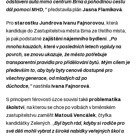
odstavení auta mimo centrum Brna a pohodlnou cestu
dál pomocí MHD,“
představila plán
Jasna Flamiková
.
Pro
starostku Jundrova Ivanu Fajnorovou
, která
kandiduje do Zastupitelstva města Brna ze třetího místa,
je pak podstatné
zajištění nájemního bydlení
. „
Po
mnoha kauzách, které v posledních letech vypluly na
povrch, se znovu ukazuje, že město potřebuje
transparentní pravidla pro přidělování bytů. Mým cílem je
především to, aby byly byty cenově dostupné pro
všechny generace, od mladých až po
důchodce,“
nastínila
Ivana Fajnorová
.
S principem férovosti úzce souvisí také
problematika
školství
, na kterou se chce po volbách v brněnském
zastupitelstvu zaměřit
Matouš Vencálek
, čtyřka
kandidátky Zelených. „
Byl bych rád, kdyby si rodiče pro
své děti mohli vybrat z široké nabídky veřejných škol a