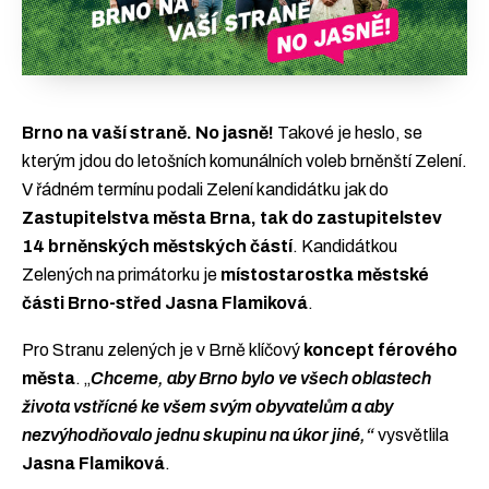
Brno na vaší straně. No jasně!
Takové je heslo, se
kterým jdou do letošních komunálních voleb brněnští Zelení.
V řádném termínu podali Zelení kandidátku jak do
Zastupitelstva města Brna, tak do zastupitelstev
14 brněnských městských částí
. Kandidátkou
Zelených na primátorku je
místostarostka městské
části Brno-střed Jasna Flamiková
.
Pro Stranu zelených je v Brně klíčový
koncept férového
města
. „
Chceme, aby Brno bylo ve všech oblastech
života vstřícné ke všem svým obyvatelům a aby
nezvýhodňovalo jednu skupinu na úkor jiné,“
vysvětlila
Jasna Flamiková
.