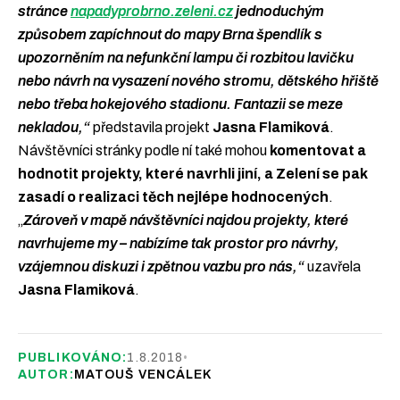
stránce
napadyprobrno.zeleni.cz
jednoduchým
způsobem zapíchnout do mapy Brna špendlík s
upozorněním na nefunkční lampu či rozbitou lavičku
nebo návrh na vysazení nového stromu, dětského hřiště
nebo třeba hokejového stadionu. Fantazii se meze
nekladou,“
představila projekt
Jasna Flamiková
.
Návštěvníci stránky podle ní také mohou
komentovat a
hodnotit projekty, které navrhli jiní, a Zelení se pak
zasadí o realizaci těch nejlépe hodnocených
.
„
Zároveň v mapě návštěvníci najdou projekty, které
navrhujeme my – nabízíme tak prostor pro návrhy,
vzájemnou diskuzi i zpětnou vazbu pro nás,“
uzavřela
Jasna
Flamiková
.
PUBLIKOVÁNO:
1.8.2018
•
AUTOR:
MATOUŠ VENCÁLEK