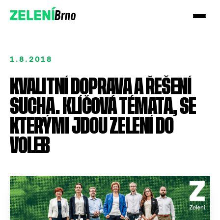
Brno
ZELENÍ
1.8.2018
KVALITNÍ DOPRAVA A ŘEŠENÍ
SUCHA. KLÍČOVÁ TÉMATA, SE
Přidejte se!
KTERÝMI JDOU ZELENÍ DO
VOLEB
Podpořte nás darem