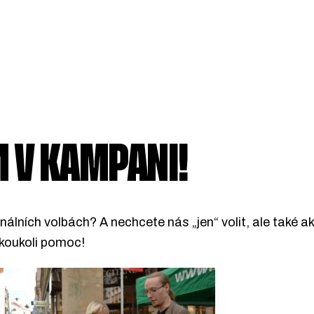
 V KAMPANI!
nálních volbách? A nechcete nás „jen“ volit, ale také
akoukoli pomoc!