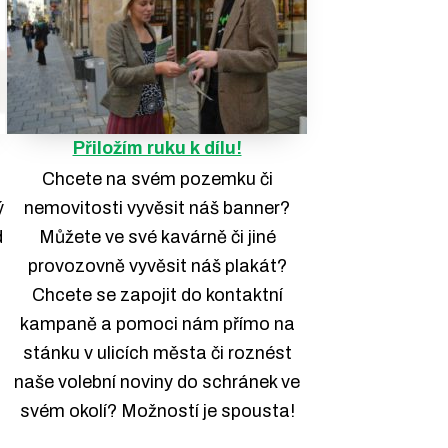
Přiložím ruku k dílu!
Chcete na svém pozemku či
ý
nemovitosti vyvěsit náš banner?
d
Můžete ve své kavárně či jiné
provozovně vyvěsit náš plakát?
Chcete se zapojit do kontaktní
kampaně a pomoci nám přímo na
stánku v ulicích města či roznést
naše volební noviny do schránek ve
svém okolí? Možností je spousta!