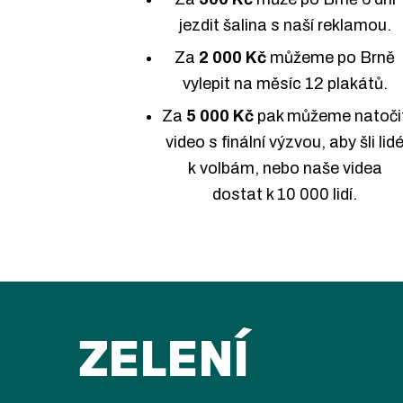
jezdit šalina s naší reklamou.
Za
2 000 Kč
můžeme po Brně
vylepit na měsíc 12 plakátů.
Za
5 000 Kč
pak můžeme natoči
video s finální výzvou, aby šli lid
k volbám, nebo naše videa
dostat k 10 000 lidí.
ZELENÍ