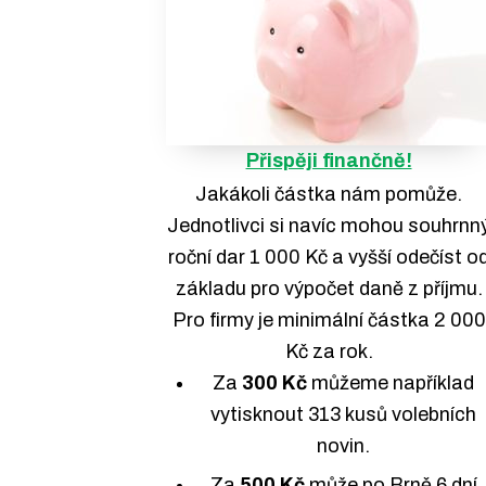
Přispěji finančně!
Jakákoli částka nám pomůže.
Jednotlivci si navíc mohou souhrnn
roční dar 1 000 Kč a vyšší odečíst o
základu pro výpočet daně z příjmu.
Pro firmy je minimální částka 2 000
Kč za rok.
Za
300 Kč
můžeme například
vytisknout 313 kusů volebních
novin.
Za
500 Kč
může po Brně 6 dní