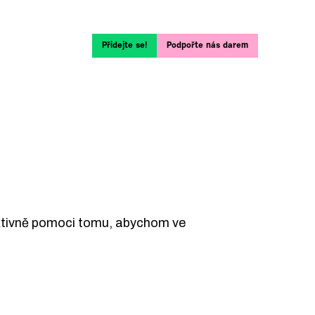
Přidejte se!
Podpořte nás darem
 aktivně pomoci tomu, abychom ve