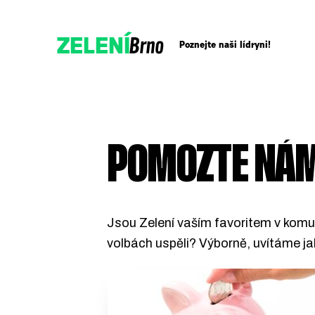
Brno
ZELENÍ
Poznejte naši lídryni!
Přidejte se!
POMOZTE NÁM
Podpořte nás darem
Jsou Zelení vaším favoritem v komu
volbách uspěli? Výborně, uvítáme j