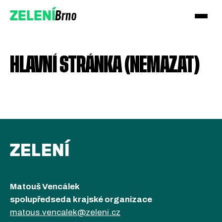
Brno
ZELENÍ
HLAVNÍ STRÁNKA (NEMAZAT)
Přidejte se!
Podpořte nás darem
ZELENÍ
Matouš Vencálek
spolupředseda krajské organizace
matous.vencalek@zeleni.cz