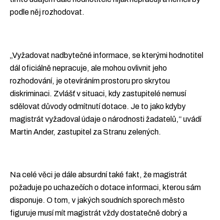
podle něj rozhodovat.
„Vyžadovat nadbytečné informace, se kterými hodnotitel
dál oficiálně nepracuje, ale mohou ovlivnit jeho
rozhodování, je otevíráním prostoru pro skrytou
diskriminaci. Zvlášť v situaci, kdy zastupitelé nemusí
sdělovat důvody odmítnutí dotace. Je to jako kdyby
magistrát vyžadoval údaje o národnosti žadatelů,“ uvádí
Martin Ander, zastupitel za Stranu zelených.
Na celé věci je dále absurdní také fakt, že magistrát
požaduje po uchazečích o dotace informaci, kterou sám
disponuje. O tom, v jakých soudních sporech město
figuruje musí mít magistrát vždy dostatečně dobrý a