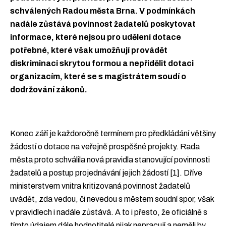
schválených Radou města Brna. V podmínkách
nadále zůstává povinnost žadatelů poskytovat
informace, které nejsou pro udělení dotace
potřebné, které však umožňují provádět
diskriminaci skrytou formou a nepřidělit dotaci
organizacím, které se s magistrátem soudí o
dodržování zákonů.
Konec září je každoročně termínem pro předkládání většiny
žádostí o dotace na veřejně prospěšné projekty. Rada
města proto schválila nová pravidla stanovující povinnosti
žadatelů a postup projednávání jejich žádostí [1]. Dříve
ministerstvem vnitra kritizovaná povinnost žadatelů
uvádět, zda vedou, či nevedou s městem soudní spor, však
v pravidlech i nadále zůstává. A to i přesto, že oficiálně s
tímto údajem dále hodnotitelé nijak nepracují a neměli by