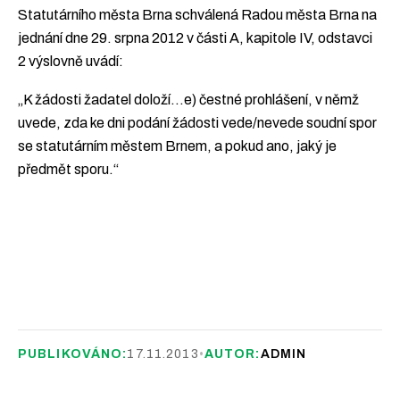
Statutárního města Brna schválená Radou města Brna na
jednání dne 29. srpna 2012 v části A, kapitole IV, odstavci
2 výslovně uvádí:
„K žádosti žadatel doloží…e) čestné prohlášení, v němž
uvede, zda ke dni podání žádosti vede/nevede soudní spor
se statutárním městem Brnem, a pokud ano, jaký je
předmět sporu.“
PUBLIKOVÁNO:
17.11.2013
•
AUTOR:
ADMIN