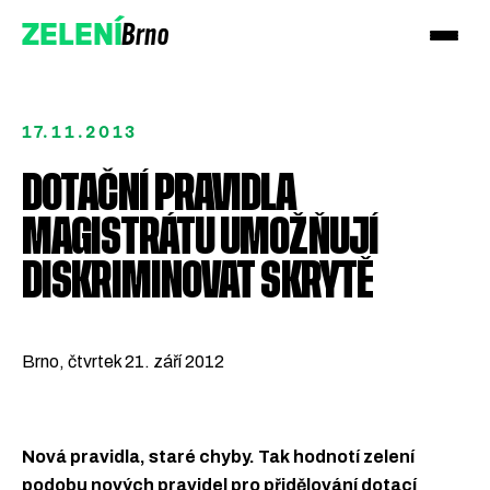
Brno
ZELENÍ
17.11.2013
DOTAČNÍ PRAVIDLA
MAGISTRÁTU UMOŽŇUJÍ
Přidejte se!
DISKRIMINOVAT SKRYTĚ
Podpořte nás darem
Brno, čtvrtek 21. září 2012
Nová pravidla, staré chyby. Tak hodnotí zelení
podobu nových pravidel pro přidělování dotací