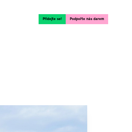
Přidejte se!
Podpořte nás darem