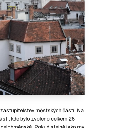
 zastupitelstev městských částí. Na
ástí, kde bylo zvoleno celkem 26
ni celobrněnské. Pokud stejně jako my