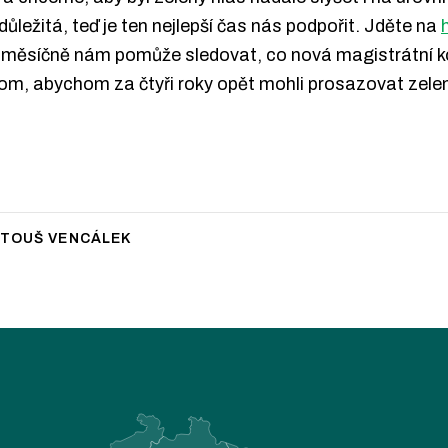
 důležitá, teď je ten nejlepší čas nás podpořit. Jděte na
ka měsíčně nám pomůže sledovat, co nová magistrátní ko
m, abychom za čtyři roky opět mohli prosazovat zeleno
TOUŠ VENCÁLEK