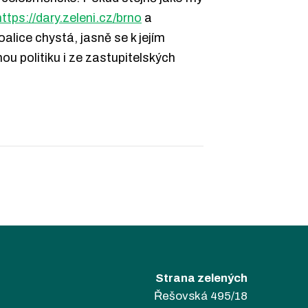
https://dary.zeleni.cz/brno
a
alice chystá, jasně se k jejím
u politiku i ze zastupitelských
Strana zelených
Řešovská 495/18