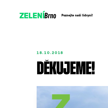
Brno
ZELENÍ
Poznejte naši lídryni!
Přidejte se!
18.10.2018
Podpořte nás darem
DĚKUJEME!