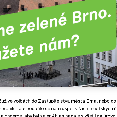
ť už ve volbách do Zastupitelstva města Brna, nebo do
pronikli, ale podařilo se nám uspět v řadě městských č
 a chceme, aby byl zelený hlas nadále slyšet i na úrov