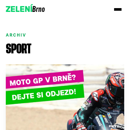
Brno
ZELENÍ
ARCHIV
SPORT
Přidejte se!
Podpořte nás darem