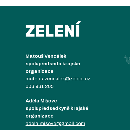
ZELENÍ
Matouš Vencálek
spolupředseda krajské
organizace
matous.vencalek@zeleni.cz
603 931 205
Adéla Mišove
spolupředsedkyně krajské
organizace
adela.misove@gmail.com