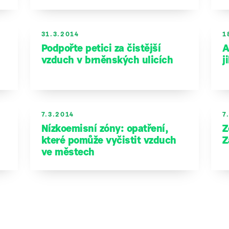
31.3.2014
1
Podpořte petici za čistější
A
vzduch v brněnských ulicích
j
7.3.2014
7
Nízkoemisní zóny: opatření,
Z
které pomůže vyčistit vzduch
Z
ve městech