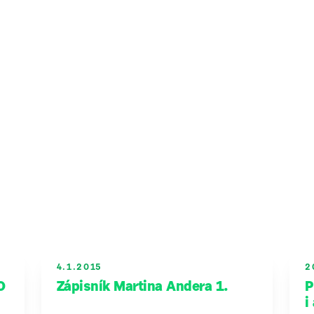
4.1.2015
2
O
Zápisník Martina Andera 1.
P
i