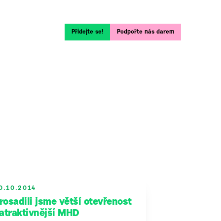
Přidejte se!
Podpořte nás darem
0.10.2014
rosadili jsme větší otevřenost
 atraktivnější MHD