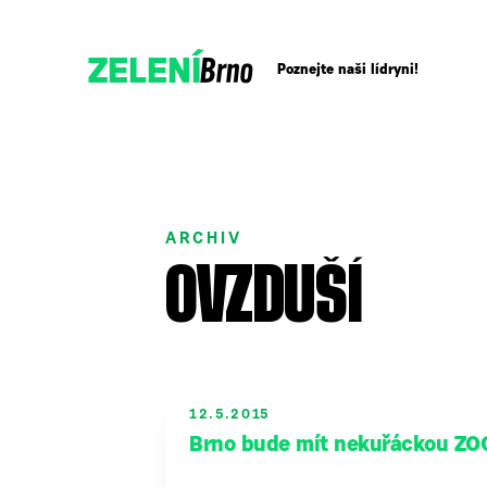
Brno
ZELENÍ
Poznejte naši lídryni!
Přidejte se!
ARCHIV
Podpořte nás darem
OVZDUŠÍ
12.5.2015
Brno bude mít nekuřáckou ZO