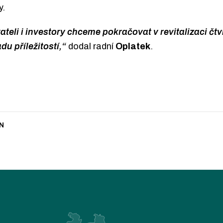
y.
teli i investory chceme pokračovat v revitalizaci čtv
du příležitostí,“
dodal radní
Oplatek
.
N