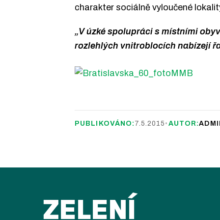
charakter sociálně vyloučené lokalit
„V úzké spolupráci s místními obyva
rozlehlých vnitroblocích nabízejí řa
PUBLIKOVÁNO:
7.5.2015
•
AUTOR:
ADMI
ZELENÍ