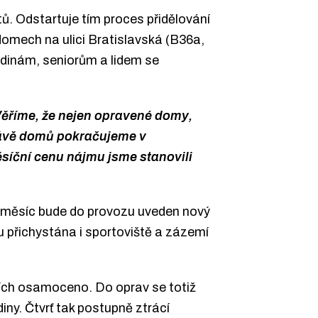
ů. Odstartuje tím proces přidělování
domech na ulici Bratislavská (B36a,
dinám, seniorům a lidem se
 Věříme, že nejen opravené domy,
správě domů pokračujeme v
síční cenu nájmu jsme stanovili
íští měsíc bude do provozu uveden nový
u přichystána i sportoviště a zázemí
icích osamoceno. Do oprav se totiž
diny. Čtvrť tak postupně ztrácí