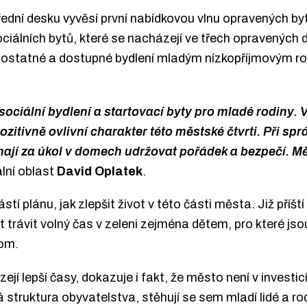
dní desku vyvěsí první nabídkovou vlnu opravených byt
ociálních bytů, které se nacházejí ve třech opravených 
mostatné a dostupné bydlení mladým nízkopříjmovým ro
ociální bydlení a startovací byty pro mladé rodiny.
pozitivně ovlivní charakter této městské čtvrti. Při 
ají za úkol v domech udržovat pořádek a bezpečí. Mě
ální oblast
David Oplatek
.
 částí plánu, jak zlepšit život v této části města. Již př
 trávit volný čas v zeleni zejména dětem, pro které jso
rom.
ejí lepší časy, dokazuje i fakt, že město není v invest
á struktura obyvatelstva, stěhují se sem mladí lidé a ro