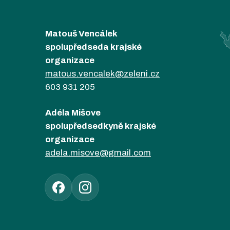
Matouš Vencálek
spolupředseda krajské
organizace
matous.vencalek@zeleni.cz
603 931 205
Adéla Mišove
spolupředsedkyně krajské
organizace
adela.misove@gmail.com