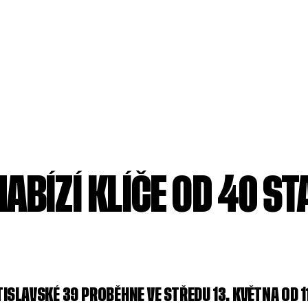
ABÍZÍ KLÍČE OD 40 S
SLAVSKÉ 39 PROBĚHNE VE STŘEDU 13. KVĚTNA OD 1