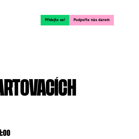
Přidejte se!
Podpořte nás darem
TARTOVACÍCH
1:00