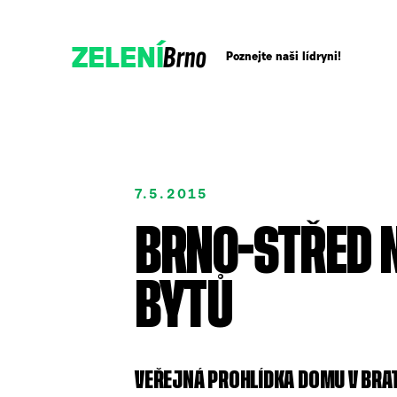
Brno
ZELENÍ
Poznejte naši lídryni!
Přidejte se!
7.5.2015
Podpořte nás darem
BRNO-STŘED N
BYTŮ
VEŘEJNÁ PROHLÍDKA DOMU V BRATI