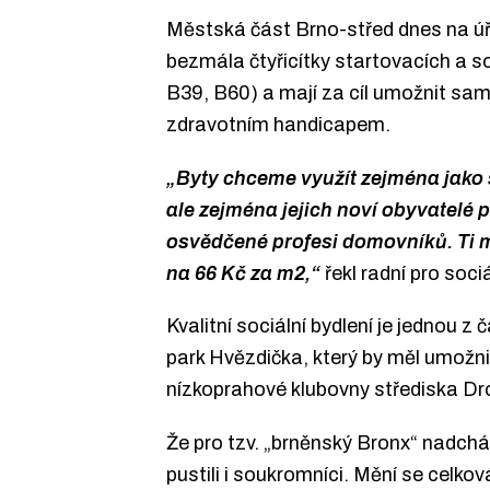
Městská část Brno-střed dnes na úře
bezmála čtyřicítky startovacích a s
B39, B60) a mají za cíl umožnit sa
zdravotním handicapem.
„Byty chceme využít zejména jako s
ale zejména jejich noví obyvatelé 
osvědčené profesi domovníků. Ti m
na 66 Kč za m2,“
řekl radní pro soci
Kvalitní sociální bydlení je jednou z
park Hvězdička, který by měl umožnit
nízkoprahové klubovny střediska D
Že pro tzv. „brněnský Bronx“ nadcház
pustili i soukromníci. Mění se celkov