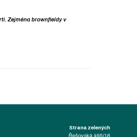
rti. Zejména brownfieldy v
Strana zelených
Řešovská 495/18