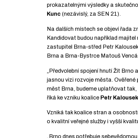
prokazatelnými výsledky a skutečnou
Kunc
(nezávislý, za SEN 21).
Na dalších místech se objeví řada z
Kandidovat budou například majitel 
zastupitel Brna-střed Petr Kalouse
Brna a Brna-Bystrce Matouš Vencá
„Předvolební spojení hnutí Žít Brno a
jasnou vizi rozvoje města. Ověřené 
měst Brna, budeme uplatňovat tak, 
říká ke vzniku koalice
Petr Kalouse
Vzniká tak koalice stran a osobností
o kvalitní veřejné služby i vyšší kvali
„Brno dnes potřebuje sebevědomou a 