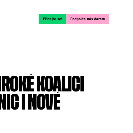
Přidejte se!
Podpořte nás darem
IROKÉ KOALICI
IC I NOVÉ