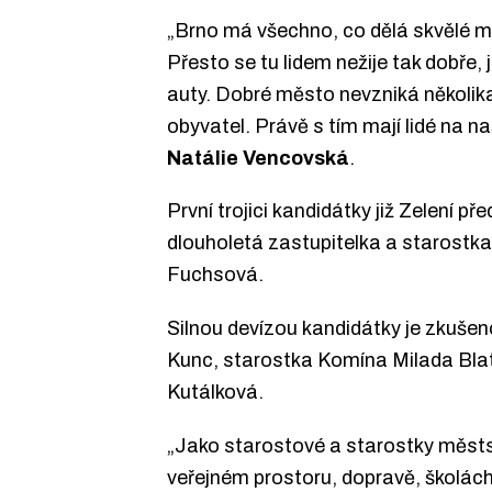
„Brno má všechno, co dělá skvělé měs
Přesto se tu lidem nežije tak dobře,
auty. Dobré město nevzniká několika
obyvatel. Právě s tím mají lidé na n
Natálie
Vencovská
.
První trojici kandidátky již Zelení p
dlouholetá zastupitelka a starostk
Fuchsová.
Silnou devízou kandidátky je zkušen
Kunc, starostka Komína Milada Bla
Kutálková.
„Jako starostové a starostky městský
veřejném prostoru, dopravě, školách