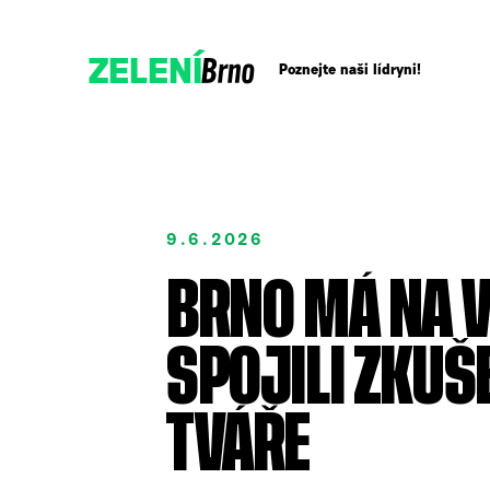
Brno
ZELENÍ
Poznejte naši lídryni!
Přidejte se!
9.6.2026
Podpořte nás darem
BRNO MÁ NA VÍ
SPOJILI ZKUŠ
TVÁŘE