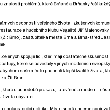
 znalostí problémů, které Brňané a Brňanky řeší každý 
námých osobností veřejného života i zkušených komunáln
restaurace a hudebního klubu Vegalité Jiří Malenovský,
k (Žít Brno), zastupitelka města Brna a Brna-střed Ja
lek.
 Zelených spojuje lidi, kteří mají dostatečné zkušenosti
postupy, které se osvědčily v jiných moderních evrops
abychom naše město posunuli k lepší kvalitě života, 
k
za Žít Brno.
, které dlouhodobě prosazují otevřené a moderní město, 
tu života obyvatel.
spolupracující politiku. Místo sporů chceme spojovat li