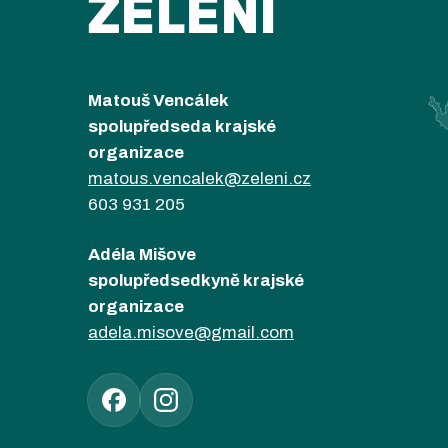
ZELENÍ
Matouš Vencálek
spolupředseda krajské
organizace
matous.vencalek@zeleni.cz
603 931 205
Adéla Mišove
spolupředsedkyně krajské
organizace
adela.misove@gmail.com