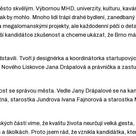
to skvělým. Výbornou MHD, univerzity, kulturu, kavárny,
 jak by mohlo. Mnoho lidí trápí drahé bydlení, zanedbaný
 megalomanskými projekty, ale každodenní péči o detail
aší kandidátce zkušenost a chceme ukázat, že Brno má n
ředstavili. Tvoří ji designérka a koordinátorka startupo
a Nového Lískovce Jana Drápalová a právnička a zastu
ost se správou města. Vedle Jany Drápalové se na kan
tná, starostka Jundrova Ivana Fajnorová a starostka
ch částí víme, že kvalitu života neurčují velká gesta,
 a školkách. Proto jsem rád, že vznikla kandidátka, kte