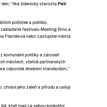
den,“ říká židenický starosta
Petr
ích političek a politiků.
 zakladatel festivalu Meeting Brno a
sna Flamiková nebo zastupitel města
 z komunální politiky a zároveň
kých městech, včetně partnerských
která odpovídá dnešním standardům,“
chrání jeho zeleň a přírodu a usilují
di, kteří mají za sebou konkrétní