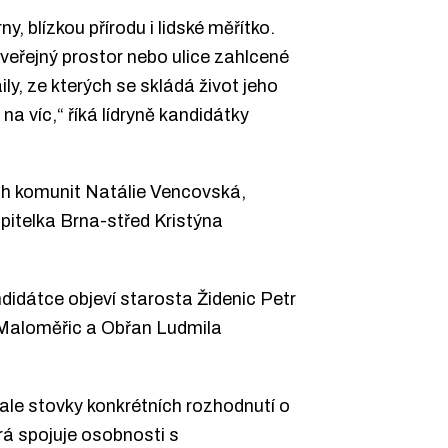
 blízkou přírodu i lidské měřítko.
 veřejný prostor nebo ulice zahlcené
y, ze kterých se skládá život jeho
a víc,“ říká lídryně kandidátky
vých komunit Natálie Vencovská,
pitelka Brna-střed Kristýna
didátce objeví starosta Židenic Petr
 Maloměřic a Obřan Ludmila
 ale stovky konkrétních rozhodnutí o
rá spojuje osobnosti s