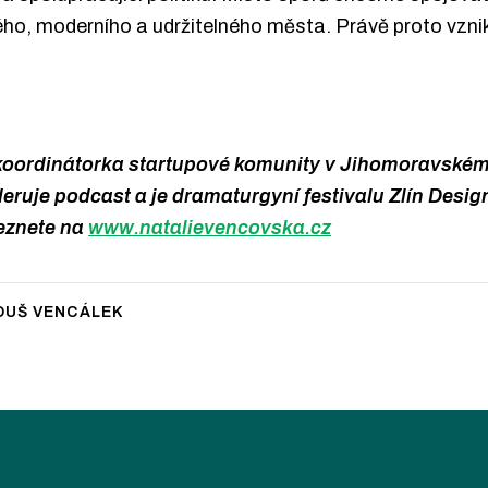
ného, moderního a udržitelného města. Právě proto vznik
koordinátorka startupové komunity v Jihomoravském 
ruje podcast a je dramaturgyní festivalu Zlín Desig
leznete na
www.natalievencovska.cz
UŠ VENCÁLEK