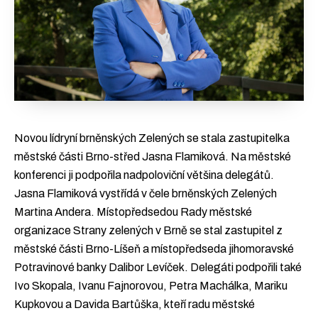
Novou lídryní brněnských Zelených se stala zastupitelka
městské části Brno-střed Jasna Flamiková. Na městské
konferenci ji podpořila nadpoloviční většina delegátů.
Jasna Flamiková vystřídá v čele brněnských Zelených
Martina Andera. Místopředsedou Rady městské
organizace Strany zelených v Brně se stal zastupitel z
městské části Brno-Líšeň a místopředseda jihomoravské
Potravinové banky Dalibor Levíček. Delegáti podpořili také
Ivo Skopala, Ivanu Fajnorovou, Petra Machálka, Mariku
Kupkovou a Davida Bartůška, kteří radu městské