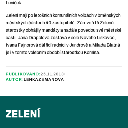
Levíček.
Zelení mají po letošních komunálních volbách v brněnských
městských částech 40 zastupitelů. Zároveň tři Zelené
starostky obhájily mandáty a nadále povedou své městské
části. Jana Drápalová zůstává v čele Nového Lískovce,
Ivana Fajnorová dál řídí radnici v Jundrově a Milada Blatná
je i v tomto volebním období starostkou Komína.
PUBLIKOVÁNO:
26.11.2018
•
AUTOR:
LENKAZEMANOVA
ZELENÍ