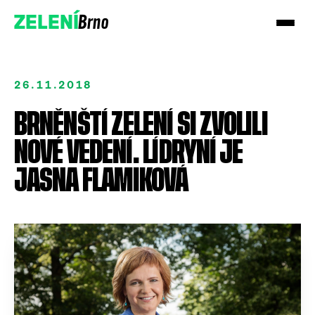
Brno
ZELENÍ
26.11.2018
BRNĚNŠTÍ ZELENÍ SI ZVOLILI
NOVÉ VEDENÍ. LÍDRYNÍ JE
Přidejte se!
JASNA FLAMIKOVÁ
Podpořte nás darem