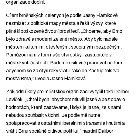
organizace doplní.
Cílem brněnských Zelených je podle Jasny Flamikové
nezmizet z politické mapy města a řešit výzvy, které
přináší poškozené životní prostředí. „Chceme, aby Brno
bylo zdravé a moderní zelené město. Aby bylo nadále
městem kulturním, otevřeným, soucitným i bezpečným.
Pomůžou nám v tom naše starostky i zastupitelé v
městských částech. Budeme usilovně pracovat na tom,
abychom se za čtyři roky vrátili také do Zastupitelstva
města Brna,“ uvedla Jasna Flamiková.
Základní úkoly pro městskou organizaci vytyčil také Dalibor
Levíček. „Chtěl bych, abychom mluvili jasně a bez obav o
hodnotách, které zastáváme, i když je jasné, že s námi
nebudou souhlasit všichni. Je podle mě nutné
spolupracovat s ostatními liberálními stranami a hnutími a
vrátit Brnu sociálně citlivou politiku,“ nastínil Dalibor